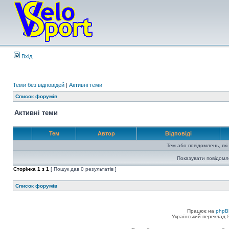
Вхід
Теми без відповідей
|
Активні теми
Список форумів
Активні теми
Тем
Автор
Відповіді
Тем або повідомлень, які
Показувати повідомл
Сторінка
1
з
1
[ Пошук дав 0 результатів ]
Список форумів
Працює на
phpB
Український переклад