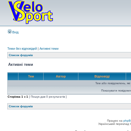
Вхід
Теми без відповідей
|
Активні теми
Список форумів
Активні теми
Тем
Автор
Відповіді
Тем або повідомлень, які
Показувати повідомл
Сторінка
1
з
1
[ Пошук дав 0 результатів ]
Список форумів
Працює на
phpB
Український переклад