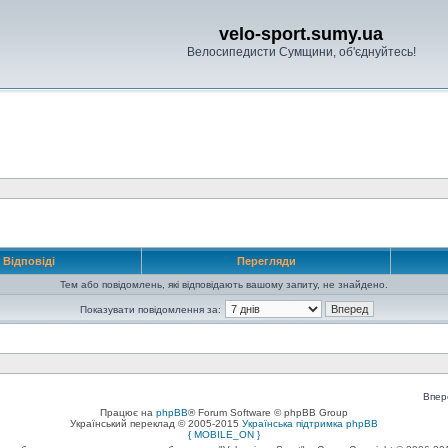
velo-sport.sumy.ua
Велосипедисти Сумщини, об'єднуйтесь!
Відповіді
Перегляди
Тем або повідомлень, які відповідають вашому запиту, не знайдено.
Показувати повідомлення за:
Впер
Працює на
phpBB
® Forum Software © phpBB Group
Український переклад © 2005-2015
Українська підтримка phpBB
{ MOBILE_ON }