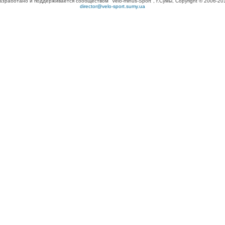
азработано и поддерживается сообществом "Velo-minus-Sport", г.Сумы, Copyright © 2006-20
director@velo-sport.sumy.ua