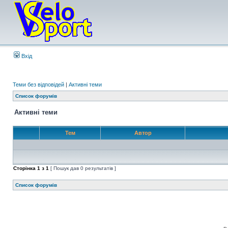
Вхід
Теми без відповідей
|
Активні теми
Список форумів
Активні теми
Тем
Автор
Сторінка
1
з
1
[ Пошук дав 0 результатів ]
Список форумів