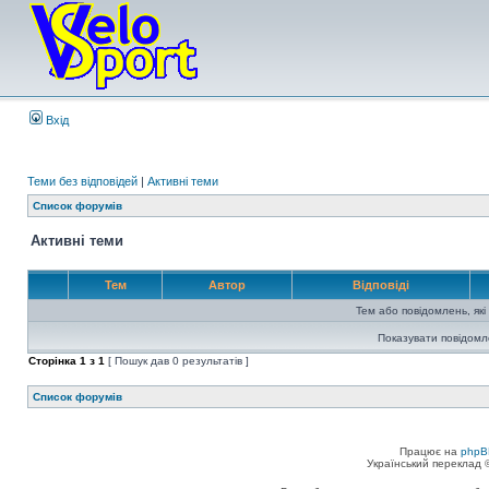
Вхід
Теми без відповідей
|
Активні теми
Список форумів
Активні теми
Тем
Автор
Відповіді
Тем або повідомлень, які
Показувати повідомл
Сторінка
1
з
1
[ Пошук дав 0 результатів ]
Список форумів
Працює на
phpB
Український переклад