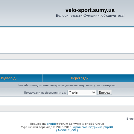
velo-sport.sumy.ua
Велосипедисти Сумщини, об'єднуйтесь!
Відповіді
Перегляди
Тем або повідомлень, які відповідають вашому запиту, не знайдено.
Показувати повідомлення за:
Впер
Працює на
phpBB
® Forum Software © phpBB Group
Український переклад © 2005-2015
Українська підтримка phpBB
{ MOBILE_ON }