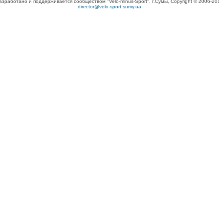
азработано и поддерживается сообществом "Velo-minus-Sport", г.Сумы, Copyright © 2006-20
director@velo-sport.sumy.ua