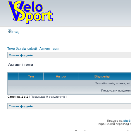
Вхід
Теми без відповідей
|
Активні теми
Список форумів
Активні теми
Тем
Автор
Відповіді
Тем або повідомлень, які
Показувати повідомл
Сторінка
1
з
1
[ Пошук дав 0 результатів ]
Список форумів
Працює на
phpB
Український переклад