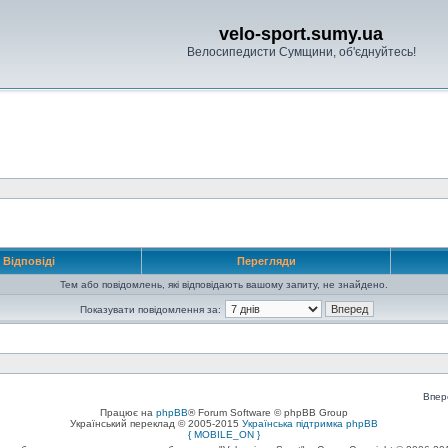
velo-sport.sumy.ua
Велосипедисти Сумщини, об'єднуйтесь!
Відповіді
Перегляди
Тем або повідомлень, які відповідають вашому запиту, не знайдено.
Показувати повідомлення за:
Впер
Працює на
phpBB
® Forum Software © phpBB Group
Український переклад © 2005-2015
Українська підтримка phpBB
{ MOBILE_ON }