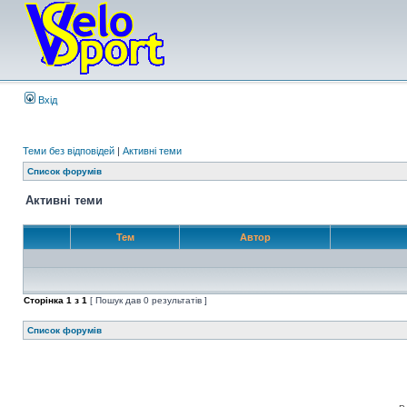
Вхід
Теми без відповідей
|
Активні теми
Список форумів
Активні теми
Тем
Автор
Сторінка
1
з
1
[ Пошук дав 0 результатів ]
Список форумів