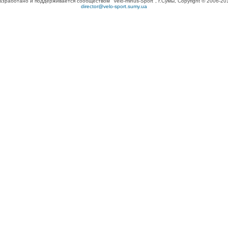
азработано и поддерживается сообществом "Velo-minus-Sport", г.Сумы, Copyright © 2006-20
director@velo-sport.sumy.ua