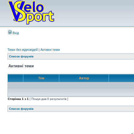
Вхід
Теми без відповідей
|
Активні теми
Список форумів
Активні теми
Тем
Автор
Сторінка
1
з
1
[ Пошук дав 0 результатів ]
Список форумів