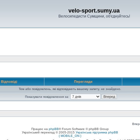
velo-sport.sumy.ua
Велосипедисти Сумщини, об'єднуйтесь!
Відповіді
Перегляди
Тем або повідомлень, які відповідають вашому запиту, не знайдено.
Показувати повідомлення за:
Впер
Працює на
phpBB
® Forum Software © phpBB Group
Український переклад © 2005-2015
Українська підтримка phpBB
{ MOBILE_ON }