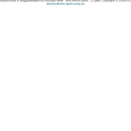
азработано и поддерживается сообществом "Velo-minus-Sport", г.Сумы, Copyright © 2006-20
director@velo-sport.sumy.ua