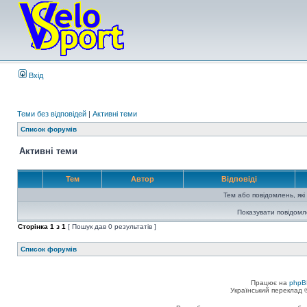
Вхід
Теми без відповідей
|
Активні теми
Список форумів
Активні теми
Тем
Автор
Відповіді
Тем або повідомлень, які
Показувати повідомл
Сторінка
1
з
1
[ Пошук дав 0 результатів ]
Список форумів
Працює на
phpB
Український переклад