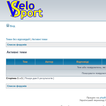
Вхід
Теми без відповідей
|
Активні теми
Список форумів
Активні теми
Тем
Автор
Відповіді
Тем або повідомлень, які
Показувати повідомл
Сторінка
1
з
1
[ Пошук дав 0 результатів ]
Список форумів
Працює на
phpB
Український переклад