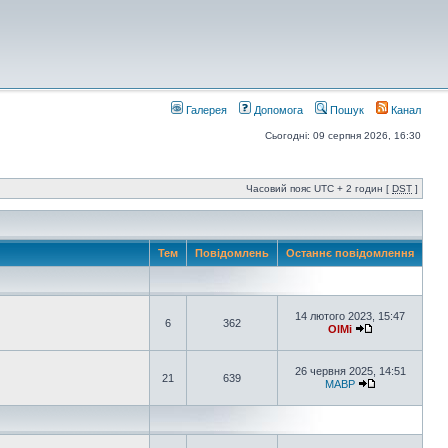
Галерея
Допомога
Пошук
Канал
Сьогодні: 09 серпня 2026, 16:30
Часовий пояс UTC + 2 годин [
DST
]
Тем
Повідомлень
Останнє повідомлення
14 лютого 2023, 15:47
6
362
OlMi
26 червня 2025, 14:51
21
639
MABP