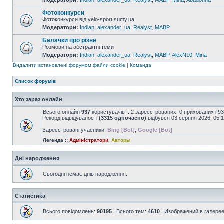
Модератори:
Indian
,
alexander_ua
,
Realyst
,
MABP
,
Mina
,
Abadonna
Фотоконкурси
Фотоконкурси від velo-sport.sumy.ua
Модератори:
Indian
,
alexander_ua
,
Realyst
,
MABP
Балачки про різне
Розмови на абстрактні теми
Модератори:
Indian
,
alexander_ua
,
Realyst
,
MABP
,
AlexN10
,
Mina
Видалити встановлені форумом файли cookie
|
Команда
Список форумів
Хто зараз онлайн
Всього онлайн
937
користувачів :: 2 зареєстрованих, 0 прихованих і 9
Рекорд відвідуваності
(3315 одночасно)
відбувся 03 серпня 2026, 05:
Зареєстровані учасники:
Bing [Bot]
,
Google [Bot]
Легенда ::
Адміністратори
,
Авторы
Дні народження
Сьогодні немає днів народження.
Статистика
Всього повідомлень:
90195
| Всього тем:
4610
| Изображений в галере