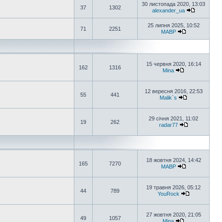
30 листопада 2020, 13:03
37
1302
alexander_ua
25 липня 2025, 10:52
71
2251
MABP
15 червня 2020, 16:14
162
1316
Mina
12 вересня 2016, 22:53
55
441
Malik`s
29 січня 2021, 11:02
19
262
radar77
18 жовтня 2024, 14:42
165
7270
MABP
19 травня 2026, 05:12
44
789
YouRock
27 жовтня 2020, 21:05
49
1057
Mina