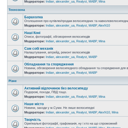
Модератори:
Indian
,
alexander_ua
,
Realyst
,
MABP
,
Mina
Технозона
Барахолка
Оголошення про купівлю/продаж велосипедних та навколовелосипедни
Модератори:
Indian
,
alexander_ua
,
Realyst
,
MABP
,
AlexN10
Наші Коні
Описи, фотографії, обговорення велосипедів
Модератори:
Indian
,
alexander_ua
,
Realyst
,
MABP
,
Mina
Сам собі механік
Налаштування, апгрейд, ремонт велосипедів
Модератори:
Indian
,
alexander_ua
,
Realyst
,
MABP
Обладнання та спорядження
Новини, обговорення велосипедного обладнання та спорядження для 
Модератори:
Indian
,
alexander_ua
,
Realyst
,
MABP
Різне
Активний відпочинок без велосипеду
Подорожі, походи, ПВД тощо.
Модератори:
Indian
,
alexander_ua
,
Realyst
,
MABP
,
Mina
Наше місто
Новини, заходи у м.Суми. Не лише велосипедні
Модератори:
Indian
,
alexander_ua
,
Realyst
,
MABP
,
AlexN10
,
Mina
Творчість
Оригінальні фотографії, графоманія, ну і хто на що спроможний