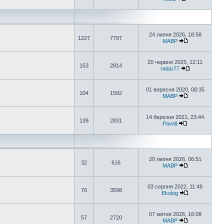
24 липня 2026, 18:58
1227
7797
MABP
20 червня 2025, 12:11
153
2814
radar77
01 вересня 2020, 08:35
104
1592
MABP
14 березня 2021, 23:44
139
2831
Pavell
20 липня 2026, 06:51
32
616
MABP
03 серпня 2022, 11:48
70
3598
Ekolog
07 квітня 2026, 16:08
57
2720
MABP