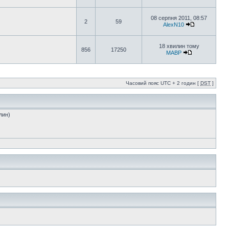
08 серпня 2011, 08:57
2
59
AlexN10
18 хвилин тому
856
17250
MABP
Часовий пояс UTC + 2 годин [
DST
]
лин)