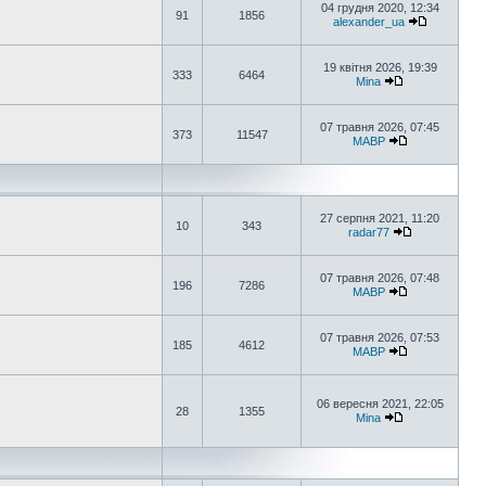
04 грудня 2020, 12:34
91
1856
alexander_ua
19 квітня 2026, 19:39
333
6464
Mina
07 травня 2026, 07:45
373
11547
MABP
27 серпня 2021, 11:20
10
343
radar77
07 травня 2026, 07:48
196
7286
MABP
07 травня 2026, 07:53
185
4612
MABP
06 вересня 2021, 22:05
28
1355
Mina