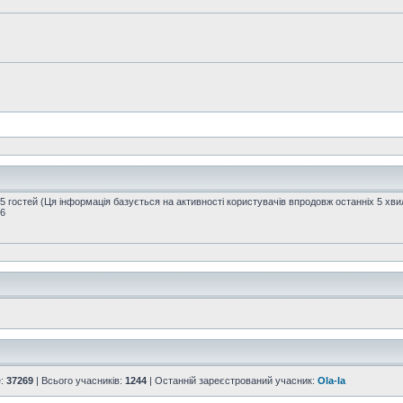
35 гостей (Ця інформація базується на активності користувачів впродовж останніх 5 хви
16
е:
37269
| Всього учасників:
1244
| Останній зареєстрований учасник:
Ola-la