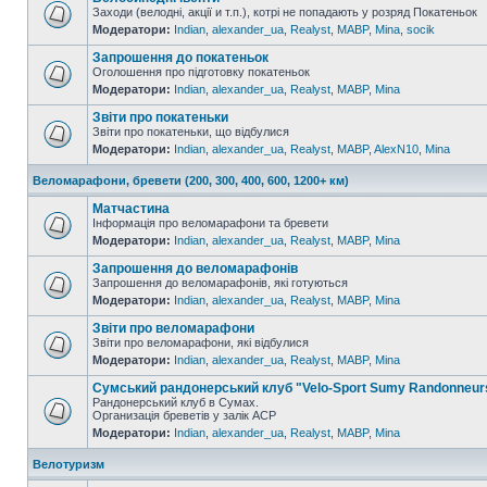
Заходи (велодні, акції и т.п.), котрі не попадають у розряд Покатеньок
Модератори:
Indian
,
alexander_ua
,
Realyst
,
MABP
,
Mina
,
socik
Запрошення до покатеньок
Оголошення про підготовку покатеньок
Модератори:
Indian
,
alexander_ua
,
Realyst
,
MABP
,
Mina
Звіти про покатеньки
Звіти про покатеньки, що відбулися
Модератори:
Indian
,
alexander_ua
,
Realyst
,
MABP
,
AlexN10
,
Mina
Веломарафони, бревети (200, 300, 400, 600, 1200+ км)
Матчастина
Інформація про веломарафони та бревети
Модератори:
Indian
,
alexander_ua
,
Realyst
,
MABP
,
Mina
Запрошення до веломарафонів
Запрошення до веломарафонів, які готуються
Модератори:
Indian
,
alexander_ua
,
Realyst
,
MABP
,
Mina
Звіти про веломарафони
Звіти про веломарафони, які відбулися
Модератори:
Indian
,
alexander_ua
,
Realyst
,
MABP
,
Mina
Сумський рандонерський клуб "Velo-Sport Sumy Randonneur
Рандонерський клуб в Сумах.
Организація бреветів у залік АСР
Модератори:
Indian
,
alexander_ua
,
Realyst
,
MABP
,
Mina
Велотуризм