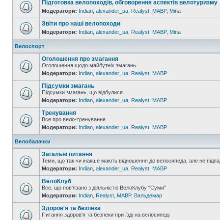
Підготовка велопоходів, обговорення аспектів велотуризму
Модератори:
Indian
,
alexander_ua
,
Realyst
,
MABP
,
Mina
Звіти про наші велопоходи
Модератори:
Indian
,
alexander_ua
,
Realyst
,
MABP
,
Mina
Велоспорт
Оголошення про змагання
Оголошення щодо майбутніх змагань
Модератори:
Indian
,
alexander_ua
,
Realyst
,
MABP
Підсумки змагань
Підсумки змагань, що відбулися
Модератори:
Indian
,
alexander_ua
,
Realyst
,
MABP
Тренування
Все про вело-тренування
Модератори:
Indian
,
alexander_ua
,
Realyst
,
MABP
Велобалачки
Загальні питання
Теми, що так чи інакше мають відношення до велосипеда, але не підпа
Модератори:
Indian
,
alexander_ua
,
Realyst
,
MABP
ВелоКлуб
Все, що пов'язано з діяльністю ВелоКлубу "Суми"
Модератори:
Indian
,
Realyst
,
MABP
,
Вальдемар
Здоров'я та безпека
Питання здоров'я та безпеки при їзді на велосипеді