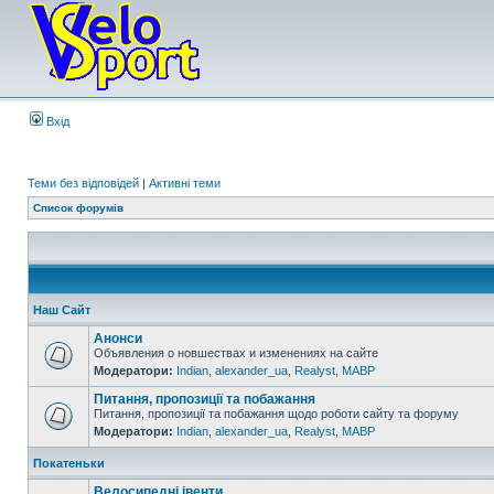
Вхід
Теми без відповідей
|
Активні теми
Список форумів
Наш Сайт
Анонси
Объявления о новшествах и изменениях на сайте
Модератори:
Indian
,
alexander_ua
,
Realyst
,
MABP
Питання, пропозиції та побажання
Питання, пропозиції та побажання щодо роботи сайту та форуму
Модератори:
Indian
,
alexander_ua
,
Realyst
,
MABP
Покатеньки
Велосипедні івенти