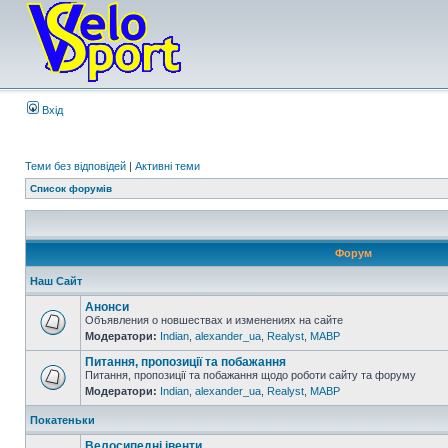
Вхід
Теми без відповідей
|
Активні теми
Список форумів
Форум
Наш Сайт
Анонси
Объявления о новшествах и изменениях на сайте
Модератори:
Indian
,
alexander_ua
,
Realyst
,
MABP
Питання, пропозиції та побажання
Питання, пропозиції та побажання щодо роботи сайту та форуму
Модератори:
Indian
,
alexander_ua
,
Realyst
,
MABP
Покатеньки
Велосипедні івенти