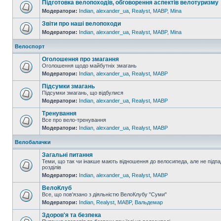
Підготовка велопоходів, обговорення аспектів велотуризму
Модератори:
Indian
,
alexander_ua
,
Realyst
,
MABP
,
Mina
Звіти про наші велопоходи
Модератори:
Indian
,
alexander_ua
,
Realyst
,
MABP
,
Mina
Велоспорт
Оголошення про змагання
Оголошення щодо майбутніх змагань
Модератори:
Indian
,
alexander_ua
,
Realyst
,
MABP
Підсумки змагань
Підсумки змагань, що відбулися
Модератори:
Indian
,
alexander_ua
,
Realyst
,
MABP
Тренування
Все про вело-тренування
Модератори:
Indian
,
alexander_ua
,
Realyst
,
MABP
Велобалачки
Загальні питання
Теми, що так чи інакше мають відношення до велосипеда, але не підпа
розділів
Модератори:
Indian
,
alexander_ua
,
Realyst
,
MABP
ВелоКлуб
Все, що пов'язано з діяльністю ВелоКлубу "Суми"
Модератори:
Indian
,
Realyst
,
MABP
,
Вальдемар
Здоров'я та безпека