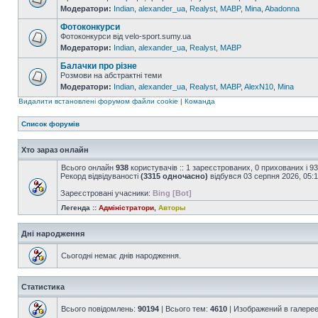
Модератори:
Indian
,
alexander_ua
,
Realyst
,
MABP
,
Mina
,
Abadonna
Фотоконкурси
Фотоконкурси від velo-sport.sumy.ua
Модератори:
Indian
,
alexander_ua
,
Realyst
,
MABP
Балачки про різне
Розмови на абстрактні теми
Модератори:
Indian
,
alexander_ua
,
Realyst
,
MABP
,
AlexN10
,
Mina
Видалити встановлені форумом файли cookie
|
Команда
Список форумів
Хто зараз онлайн
Всього онлайн
938
користувачів :: 1 зареєстрованих, 0 прихованих і 9
Рекорд відвідуваності
(3315 одночасно)
відбувся 03 серпня 2026, 05:
Зареєстровані учасники:
Bing [Bot]
Легенда ::
Адміністратори
,
Авторы
Дні народження
Сьогодні немає днів народження.
Статистика
Всього повідомлень:
90194
| Всього тем:
4610
| Изображений в галере