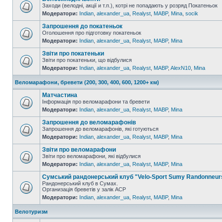
Заходи (велодні, акції и т.п.), котрі не попадають у розряд Покатеньок
Модератори:
Indian
,
alexander_ua
,
Realyst
,
MABP
,
Mina
,
socik
Запрошення до покатеньок
Оголошення про підготовку покатеньок
Модератори:
Indian
,
alexander_ua
,
Realyst
,
MABP
,
Mina
Звіти про покатеньки
Звіти про покатеньки, що відбулися
Модератори:
Indian
,
alexander_ua
,
Realyst
,
MABP
,
AlexN10
,
Mina
Веломарафони, бревети (200, 300, 400, 600, 1200+ км)
Матчастина
Інформація про веломарафони та бревети
Модератори:
Indian
,
alexander_ua
,
Realyst
,
MABP
,
Mina
Запрошення до веломарафонів
Запрошення до веломарафонів, які готуються
Модератори:
Indian
,
alexander_ua
,
Realyst
,
MABP
,
Mina
Звіти про веломарафони
Звіти про веломарафони, які відбулися
Модератори:
Indian
,
alexander_ua
,
Realyst
,
MABP
,
Mina
Сумський рандонерський клуб "Velo-Sport Sumy Randonneur
Рандонерський клуб в Сумах.
Организація бреветів у залік АСР
Модератори:
Indian
,
alexander_ua
,
Realyst
,
MABP
,
Mina
Велотуризм