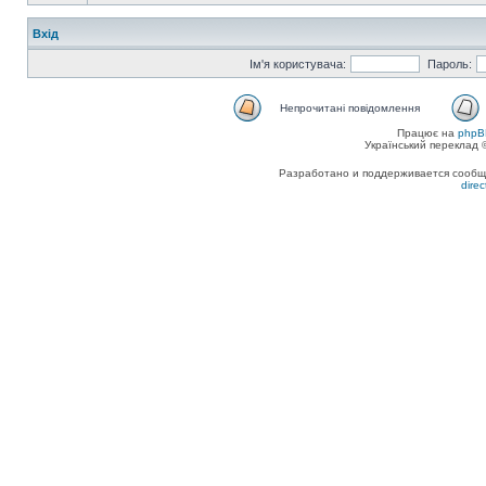
Вхід
Ім'я користувача:
Пароль:
Непрочитані повідомлення
Працює на
phpB
Український переклад
Разработано и поддерживается сообщес
dire