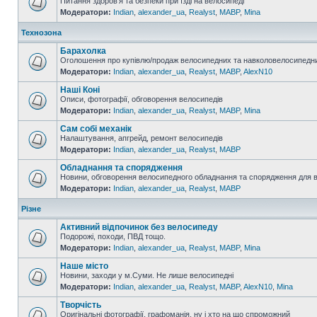
Питання здоров'я та безпеки при їзді на велосипеді
Модератори:
Indian
,
alexander_ua
,
Realyst
,
MABP
,
Mina
Технозона
Барахолка
Оголошення про купівлю/продаж велосипедних та навколовелосипедни
Модератори:
Indian
,
alexander_ua
,
Realyst
,
MABP
,
AlexN10
Наші Коні
Описи, фотографії, обговорення велосипедів
Модератори:
Indian
,
alexander_ua
,
Realyst
,
MABP
,
Mina
Сам собі механік
Налаштування, апгрейд, ремонт велосипедів
Модератори:
Indian
,
alexander_ua
,
Realyst
,
MABP
Обладнання та спорядження
Новини, обговорення велосипедного обладнання та спорядження для 
Модератори:
Indian
,
alexander_ua
,
Realyst
,
MABP
Різне
Активний відпочинок без велосипеду
Подорожі, походи, ПВД тощо.
Модератори:
Indian
,
alexander_ua
,
Realyst
,
MABP
,
Mina
Наше місто
Новини, заходи у м.Суми. Не лише велосипедні
Модератори:
Indian
,
alexander_ua
,
Realyst
,
MABP
,
AlexN10
,
Mina
Творчість
Оригінальні фотографії, графоманія, ну і хто на що спроможний