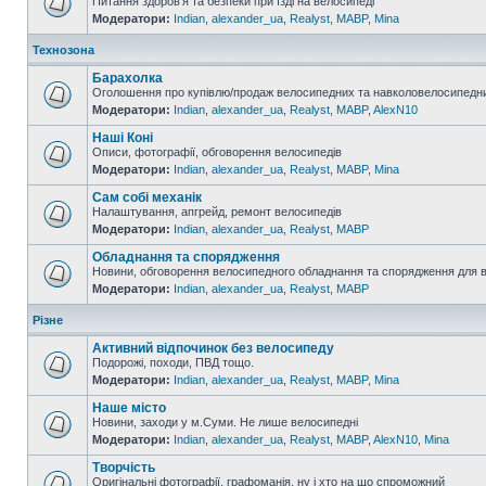
Питання здоров'я та безпеки при їзді на велосипеді
Модератори:
Indian
,
alexander_ua
,
Realyst
,
MABP
,
Mina
Технозона
Барахолка
Оголошення про купівлю/продаж велосипедних та навколовелосипедни
Модератори:
Indian
,
alexander_ua
,
Realyst
,
MABP
,
AlexN10
Наші Коні
Описи, фотографії, обговорення велосипедів
Модератори:
Indian
,
alexander_ua
,
Realyst
,
MABP
,
Mina
Сам собі механік
Налаштування, апгрейд, ремонт велосипедів
Модератори:
Indian
,
alexander_ua
,
Realyst
,
MABP
Обладнання та спорядження
Новини, обговорення велосипедного обладнання та спорядження для 
Модератори:
Indian
,
alexander_ua
,
Realyst
,
MABP
Різне
Активний відпочинок без велосипеду
Подорожі, походи, ПВД тощо.
Модератори:
Indian
,
alexander_ua
,
Realyst
,
MABP
,
Mina
Наше місто
Новини, заходи у м.Суми. Не лише велосипедні
Модератори:
Indian
,
alexander_ua
,
Realyst
,
MABP
,
AlexN10
,
Mina
Творчість
Оригінальні фотографії, графоманія, ну і хто на що спроможний