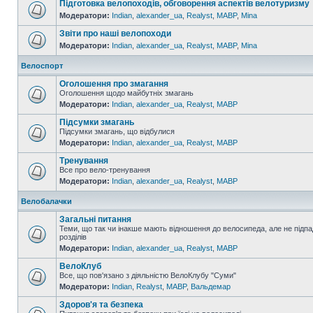
Підготовка велопоходів, обговорення аспектів велотуризму
Модератори:
Indian
,
alexander_ua
,
Realyst
,
MABP
,
Mina
Звіти про наші велопоходи
Модератори:
Indian
,
alexander_ua
,
Realyst
,
MABP
,
Mina
Велоспорт
Оголошення про змагання
Оголошення щодо майбутніх змагань
Модератори:
Indian
,
alexander_ua
,
Realyst
,
MABP
Підсумки змагань
Підсумки змагань, що відбулися
Модератори:
Indian
,
alexander_ua
,
Realyst
,
MABP
Тренування
Все про вело-тренування
Модератори:
Indian
,
alexander_ua
,
Realyst
,
MABP
Велобалачки
Загальні питання
Теми, що так чи інакше мають відношення до велосипеда, але не підпа
розділів
Модератори:
Indian
,
alexander_ua
,
Realyst
,
MABP
ВелоКлуб
Все, що пов'язано з діяльністю ВелоКлубу "Суми"
Модератори:
Indian
,
Realyst
,
MABP
,
Вальдемар
Здоров'я та безпека