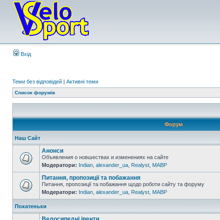
Вхід
Теми без відповідей
|
Активні теми
Список форумів
Форум
Наш Сайт
Анонси
Объявления о новшествах и изменениях на сайте
Модератори:
Indian
,
alexander_ua
,
Realyst
,
MABP
Питання, пропозиції та побажання
Питання, пропозиції та побажання щодо роботи сайту та форуму
Модератори:
Indian
,
alexander_ua
,
Realyst
,
MABP
Покатеньки
Велосипедні івенти