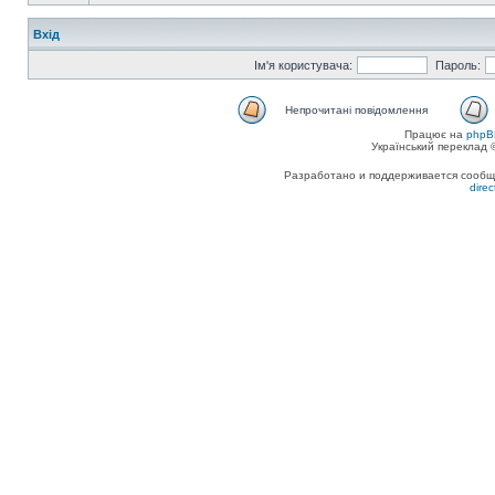
Вхід
Ім'я користувача:
Пароль:
Непрочитані повідомлення
Працює на
phpB
Український переклад
Разработано и поддерживается сообщес
dire