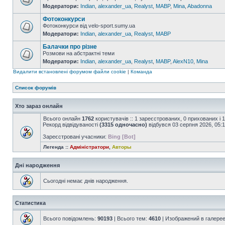
Модератори:
Indian
,
alexander_ua
,
Realyst
,
MABP
,
Mina
,
Abadonna
Фотоконкурси
Фотоконкурси від velo-sport.sumy.ua
Модератори:
Indian
,
alexander_ua
,
Realyst
,
MABP
Балачки про різне
Розмови на абстрактні теми
Модератори:
Indian
,
alexander_ua
,
Realyst
,
MABP
,
AlexN10
,
Mina
Видалити встановлені форумом файли cookie
|
Команда
Список форумів
Хто зараз онлайн
Всього онлайн
1762
користувачів :: 1 зареєстрованих, 0 прихованих і 
Рекорд відвідуваності
(3315 одночасно)
відбувся 03 серпня 2026, 05:
Зареєстровані учасники:
Bing [Bot]
Легенда ::
Адміністратори
,
Авторы
Дні народження
Сьогодні немає днів народження.
Статистика
Всього повідомлень:
90193
| Всього тем:
4610
| Изображений в галере