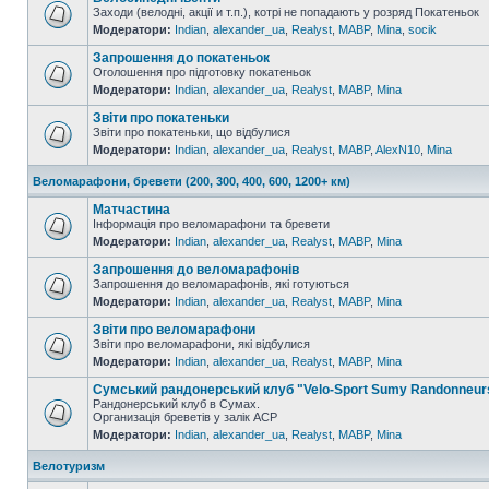
Заходи (велодні, акції и т.п.), котрі не попадають у розряд Покатеньок
Модератори:
Indian
,
alexander_ua
,
Realyst
,
MABP
,
Mina
,
socik
Запрошення до покатеньок
Оголошення про підготовку покатеньок
Модератори:
Indian
,
alexander_ua
,
Realyst
,
MABP
,
Mina
Звіти про покатеньки
Звіти про покатеньки, що відбулися
Модератори:
Indian
,
alexander_ua
,
Realyst
,
MABP
,
AlexN10
,
Mina
Веломарафони, бревети (200, 300, 400, 600, 1200+ км)
Матчастина
Інформація про веломарафони та бревети
Модератори:
Indian
,
alexander_ua
,
Realyst
,
MABP
,
Mina
Запрошення до веломарафонів
Запрошення до веломарафонів, які готуються
Модератори:
Indian
,
alexander_ua
,
Realyst
,
MABP
,
Mina
Звіти про веломарафони
Звіти про веломарафони, які відбулися
Модератори:
Indian
,
alexander_ua
,
Realyst
,
MABP
,
Mina
Сумський рандонерський клуб "Velo-Sport Sumy Randonneur
Рандонерський клуб в Сумах.
Организація бреветів у залік АСР
Модератори:
Indian
,
alexander_ua
,
Realyst
,
MABP
,
Mina
Велотуризм