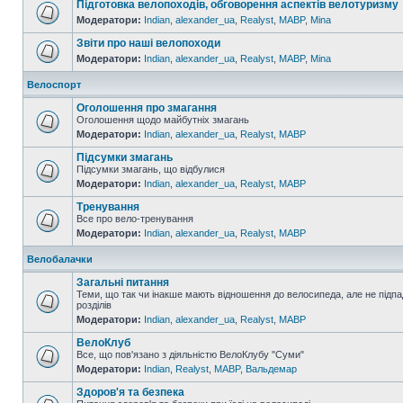
Підготовка велопоходів, обговорення аспектів велотуризму
Модератори:
Indian
,
alexander_ua
,
Realyst
,
MABP
,
Mina
Звіти про наші велопоходи
Модератори:
Indian
,
alexander_ua
,
Realyst
,
MABP
,
Mina
Велоспорт
Оголошення про змагання
Оголошення щодо майбутніх змагань
Модератори:
Indian
,
alexander_ua
,
Realyst
,
MABP
Підсумки змагань
Підсумки змагань, що відбулися
Модератори:
Indian
,
alexander_ua
,
Realyst
,
MABP
Тренування
Все про вело-тренування
Модератори:
Indian
,
alexander_ua
,
Realyst
,
MABP
Велобалачки
Загальні питання
Теми, що так чи інакше мають відношення до велосипеда, але не підпа
розділів
Модератори:
Indian
,
alexander_ua
,
Realyst
,
MABP
ВелоКлуб
Все, що пов'язано з діяльністю ВелоКлубу "Суми"
Модератори:
Indian
,
Realyst
,
MABP
,
Вальдемар
Здоров'я та безпека