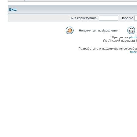
Вхід
Ім'я користувача:
Пароль:
Непрочитані повідомлення
Працює на
phpB
Український переклад
Разработано и поддерживается сообщес
dire