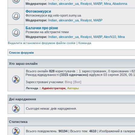
Модератори:
Indian
,
alexander_ua
,
Realyst
,
MABP
,
Mina
,
Abadonna
Фотоконкурси
Фотоконкурси від velo-sport.sumy.ua
Модератори:
Indian
,
alexander_ua
,
Realyst
,
MABP
Балачки про різне
Розмови на абстрактні теми
Модератори:
Indian
,
alexander_ua
,
Realyst
,
MABP
,
AlexN10
,
Mina
Видалити встановлені форумом файли cookie
|
Команда
Список форумів
Хто зараз онлайн
Всього онлайн
828
користувачів :: 1 зареєстрованих, 0 прихованих і 8
Рекорд відвідуваності
(3315 одночасно)
відбувся 03 серпня 2026, 05:
Зареєстровані учасники:
Bing [Bot]
Легенда ::
Адміністратори
,
Авторы
Дні народження
Сьогодні немає днів народження.
Статистика
Всього повідомлень:
90194
| Всього тем:
4610
| Изображений в галере