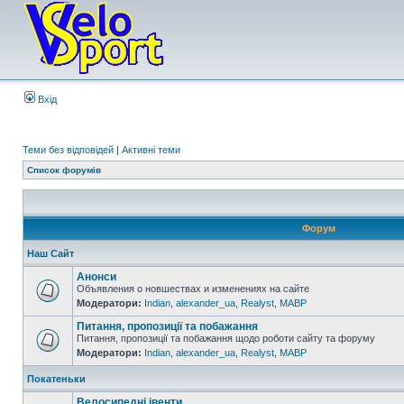
Вхід
Теми без відповідей
|
Активні теми
Список форумів
Форум
Наш Сайт
Анонси
Объявления о новшествах и изменениях на сайте
Модератори:
Indian
,
alexander_ua
,
Realyst
,
MABP
Питання, пропозиції та побажання
Питання, пропозиції та побажання щодо роботи сайту та форуму
Модератори:
Indian
,
alexander_ua
,
Realyst
,
MABP
Покатеньки
Велосипедні івенти