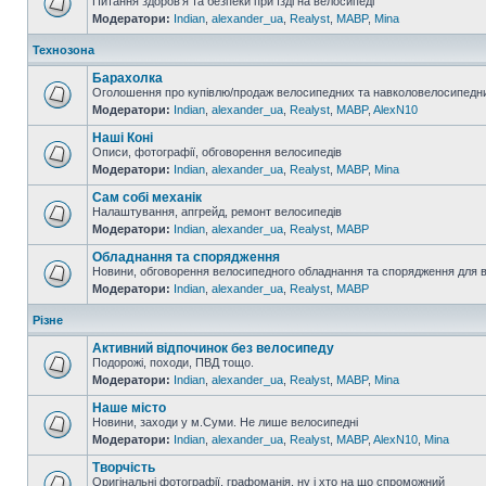
Питання здоров'я та безпеки при їзді на велосипеді
Модератори:
Indian
,
alexander_ua
,
Realyst
,
MABP
,
Mina
Технозона
Барахолка
Оголошення про купівлю/продаж велосипедних та навколовелосипедни
Модератори:
Indian
,
alexander_ua
,
Realyst
,
MABP
,
AlexN10
Наші Коні
Описи, фотографії, обговорення велосипедів
Модератори:
Indian
,
alexander_ua
,
Realyst
,
MABP
,
Mina
Сам собі механік
Налаштування, апгрейд, ремонт велосипедів
Модератори:
Indian
,
alexander_ua
,
Realyst
,
MABP
Обладнання та спорядження
Новини, обговорення велосипедного обладнання та спорядження для 
Модератори:
Indian
,
alexander_ua
,
Realyst
,
MABP
Різне
Активний відпочинок без велосипеду
Подорожі, походи, ПВД тощо.
Модератори:
Indian
,
alexander_ua
,
Realyst
,
MABP
,
Mina
Наше місто
Новини, заходи у м.Суми. Не лише велосипедні
Модератори:
Indian
,
alexander_ua
,
Realyst
,
MABP
,
AlexN10
,
Mina
Творчість
Оригінальні фотографії, графоманія, ну і хто на що спроможний