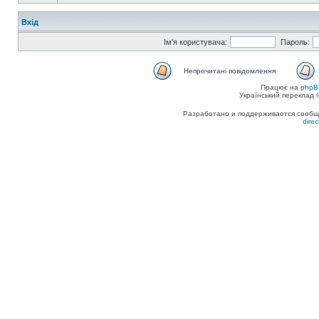
Вхід
Ім'я користувача:
Пароль:
Непрочитані повідомлення
Працює на
phpB
Український переклад
Разработано и поддерживается сообщес
dire