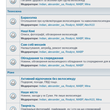
Питання здоров'я та безпеки при їзді на велосипеді
Модератори:
Indian
,
alexander_ua
,
Realyst
,
MABP
,
Mina
Технозона
Барахолка
Оголошення про купівлю/продаж велосипедних та навколовелосипедни
Модератори:
Indian
,
alexander_ua
,
Realyst
,
MABP
,
AlexN10
Наші Коні
Описи, фотографії, обговорення велосипедів
Модератори:
Indian
,
alexander_ua
,
Realyst
,
MABP
,
Mina
Сам собі механік
Налаштування, апгрейд, ремонт велосипедів
Модератори:
Indian
,
alexander_ua
,
Realyst
,
MABP
Обладнання та спорядження
Новини, обговорення велосипедного обладнання та спорядження для 
Модератори:
Indian
,
alexander_ua
,
Realyst
,
MABP
Різне
Активний відпочинок без велосипеду
Подорожі, походи, ПВД тощо.
Модератори:
Indian
,
alexander_ua
,
Realyst
,
MABP
,
Mina
Наше місто
Новини, заходи у м.Суми. Не лише велосипедні
Модератори:
Indian
,
alexander_ua
,
Realyst
,
MABP
,
AlexN10
,
Mina
Творчість
Оригінальні фотографії, графоманія, ну і хто на що спроможний