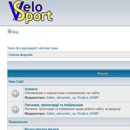
Вхід
Теми без відповідей
|
Активні теми
Список форумів
Форум
Наш Сайт
Анонси
Объявления о новшествах и изменениях на сайте
Модератори:
Indian
,
alexander_ua
,
Realyst
,
MABP
Питання, пропозиції та побажання
Питання, пропозиції та побажання щодо роботи сайту та форуму
Модератори:
Indian
,
alexander_ua
,
Realyst
,
MABP
Покатеньки
Велосипедні івенти