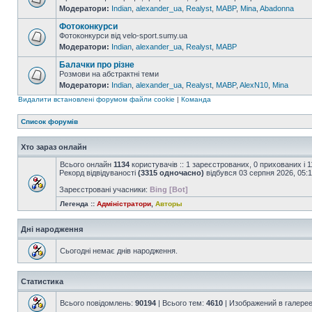
Модератори:
Indian
,
alexander_ua
,
Realyst
,
MABP
,
Mina
,
Abadonna
Фотоконкурси
Фотоконкурси від velo-sport.sumy.ua
Модератори:
Indian
,
alexander_ua
,
Realyst
,
MABP
Балачки про різне
Розмови на абстрактні теми
Модератори:
Indian
,
alexander_ua
,
Realyst
,
MABP
,
AlexN10
,
Mina
Видалити встановлені форумом файли cookie
|
Команда
Список форумів
Хто зараз онлайн
Всього онлайн
1134
користувачів :: 1 зареєстрованих, 0 прихованих і 
Рекорд відвідуваності
(3315 одночасно)
відбувся 03 серпня 2026, 05:
Зареєстровані учасники:
Bing [Bot]
Легенда ::
Адміністратори
,
Авторы
Дні народження
Сьогодні немає днів народження.
Статистика
Всього повідомлень:
90194
| Всього тем:
4610
| Изображений в галере