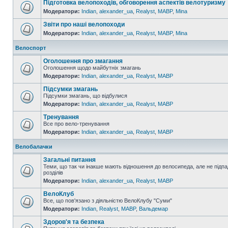
Підготовка велопоходів, обговорення аспектів велотуризму
Модератори:
Indian
,
alexander_ua
,
Realyst
,
MABP
,
Mina
Звіти про наші велопоходи
Модератори:
Indian
,
alexander_ua
,
Realyst
,
MABP
,
Mina
Велоспорт
Оголошення про змагання
Оголошення щодо майбутніх змагань
Модератори:
Indian
,
alexander_ua
,
Realyst
,
MABP
Підсумки змагань
Підсумки змагань, що відбулися
Модератори:
Indian
,
alexander_ua
,
Realyst
,
MABP
Тренування
Все про вело-тренування
Модератори:
Indian
,
alexander_ua
,
Realyst
,
MABP
Велобалачки
Загальні питання
Теми, що так чи інакше мають відношення до велосипеда, але не підпа
розділів
Модератори:
Indian
,
alexander_ua
,
Realyst
,
MABP
ВелоКлуб
Все, що пов'язано з діяльністю ВелоКлубу "Суми"
Модератори:
Indian
,
Realyst
,
MABP
,
Вальдемар
Здоров'я та безпека