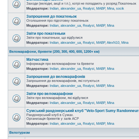
Заходи (велодні, акції и т.п.), котрі не попадають у розряд Покатеньок
Модератори:
Indian
,
alexander_ua
,
Realyst
,
MABP
,
Mina
,
socik
Запрошення до покатеньок
Оголошення про підготовку покатеньок
Модератори:
Indian
,
alexander_ua
,
Realyst
,
MABP
,
Mina
Звіти про покатеньки
Звіти про покатеньки, що відбулися
Модератори:
Indian
,
alexander_ua
,
Realyst
,
MABP
,
AlexN10
,
Mina
Веломарафони, бревети (200, 300, 400, 600, 1200+ км)
Матчастина
Інформація про веломарафони та бревети
Модератори:
Indian
,
alexander_ua
,
Realyst
,
MABP
,
Mina
Запрошення до веломарафонів
Запрошення до веломарафонів, які готуються
Модератори:
Indian
,
alexander_ua
,
Realyst
,
MABP
,
Mina
Звіти про веломарафони
Звіти про веломарафони, які відбулися
Модератори:
Indian
,
alexander_ua
,
Realyst
,
MABP
,
Mina
Сумський рандонерський клуб "Velo-Sport Sumy Randonneur
Рандонерський клуб в Сумах.
Организація бреветів у залік АСР
Модератори:
Indian
,
alexander_ua
,
Realyst
,
MABP
,
Mina
Велотуризм