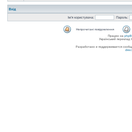
Вхід
Ім'я користувача:
Пароль:
Непрочитані повідомлення
Працює на
phpB
Український переклад
Разработано и поддерживается сообщес
dire