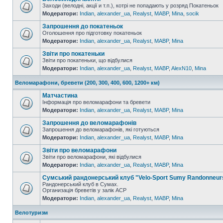
Заходи (велодні, акції и т.п.), котрі не попадають у розряд Покатеньок
Модератори:
Indian
,
alexander_ua
,
Realyst
,
MABP
,
Mina
,
socik
Запрошення до покатеньок
Оголошення про підготовку покатеньок
Модератори:
Indian
,
alexander_ua
,
Realyst
,
MABP
,
Mina
Звіти про покатеньки
Звіти про покатеньки, що відбулися
Модератори:
Indian
,
alexander_ua
,
Realyst
,
MABP
,
AlexN10
,
Mina
Веломарафони, бревети (200, 300, 400, 600, 1200+ км)
Матчастина
Інформація про веломарафони та бревети
Модератори:
Indian
,
alexander_ua
,
Realyst
,
MABP
,
Mina
Запрошення до веломарафонів
Запрошення до веломарафонів, які готуються
Модератори:
Indian
,
alexander_ua
,
Realyst
,
MABP
,
Mina
Звіти про веломарафони
Звіти про веломарафони, які відбулися
Модератори:
Indian
,
alexander_ua
,
Realyst
,
MABP
,
Mina
Сумський рандонерський клуб "Velo-Sport Sumy Randonneur
Рандонерський клуб в Сумах.
Организація бреветів у залік АСР
Модератори:
Indian
,
alexander_ua
,
Realyst
,
MABP
,
Mina
Велотуризм