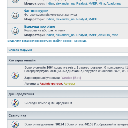
Модератори:
Indian
,
alexander_ua
,
Realyst
,
MABP
,
Mina
,
Abadonna
Фотоконкурси
Фотоконкурси від velo-sport.sumy.ua
Модератори:
Indian
,
alexander_ua
,
Realyst
,
MABP
Балачки про різне
Розмови на абстрактні теми
Модератори:
Indian
,
alexander_ua
,
Realyst
,
MABP
,
AlexN10
,
Mina
Видалити встановлені форумом файли cookie
|
Команда
Список форумів
Хто зараз онлайн
Всього онлайн
1064
користувачів :: 1 зареєстрованих, 0 прихованих і 
Рекорд відвідуваності
(3315 одночасно)
відбувся 03 серпня 2026, 05:
Зареєстровані учасники:
Yandex [Bot]
Легенда ::
Адміністратори
,
Авторы
Дні народження
Сьогодні немає днів народження.
Статистика
Всього повідомлень:
90194
| Всього тем:
4610
| Изображений в галере