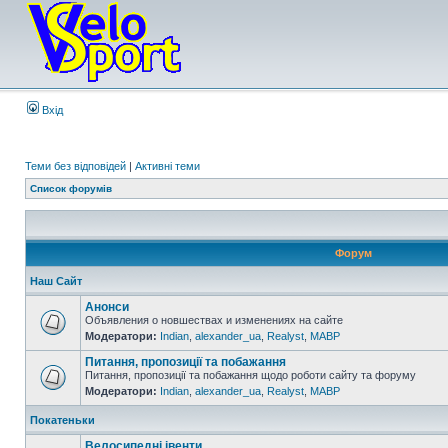
Вхід
Теми без відповідей
|
Активні теми
Список форумів
Форум
Наш Сайт
Анонси
Объявления о новшествах и изменениях на сайте
Модератори:
Indian
,
alexander_ua
,
Realyst
,
MABP
Питання, пропозиції та побажання
Питання, пропозиції та побажання щодо роботи сайту та форуму
Модератори:
Indian
,
alexander_ua
,
Realyst
,
MABP
Покатеньки
Велосипедні івенти