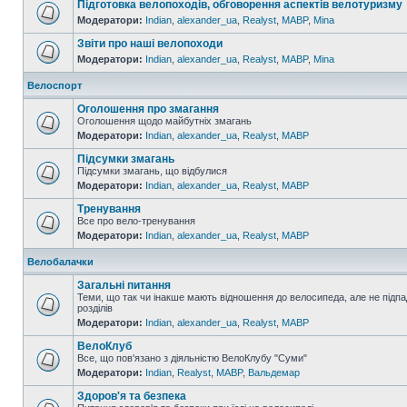
Підготовка велопоходів, обговорення аспектів велотуризму
Модератори:
Indian
,
alexander_ua
,
Realyst
,
MABP
,
Mina
Звіти про наші велопоходи
Модератори:
Indian
,
alexander_ua
,
Realyst
,
MABP
,
Mina
Велоспорт
Оголошення про змагання
Оголошення щодо майбутніх змагань
Модератори:
Indian
,
alexander_ua
,
Realyst
,
MABP
Підсумки змагань
Підсумки змагань, що відбулися
Модератори:
Indian
,
alexander_ua
,
Realyst
,
MABP
Тренування
Все про вело-тренування
Модератори:
Indian
,
alexander_ua
,
Realyst
,
MABP
Велобалачки
Загальні питання
Теми, що так чи інакше мають відношення до велосипеда, але не підпа
розділів
Модератори:
Indian
,
alexander_ua
,
Realyst
,
MABP
ВелоКлуб
Все, що пов'язано з діяльністю ВелоКлубу "Суми"
Модератори:
Indian
,
Realyst
,
MABP
,
Вальдемар
Здоров'я та безпека