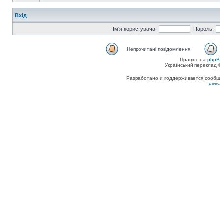
Вхід
Ім'я користувача:
Пароль:
Непрочитані повідомлення
Працює на
phpB
Український переклад
Разработано и поддерживается сообщес
dire