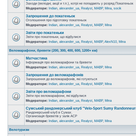
Заходи (велодні, акції и т.п.), котрі не попадають у розряд Покатеньок
Модератори:
Indian
,
alexander_ua
,
Realyst
,
MABP
,
Mina
,
socik
Запрошення до покатеньок
Оголошення про підготовку покатеньок
Модератори:
Indian
,
alexander_ua
,
Realyst
,
MABP
,
Mina
Звіти про покатеньки
Звіти про покатеньки, що відбулися
Модератори:
Indian
,
alexander_ua
,
Realyst
,
MABP
,
AlexN10
,
Mina
Веломарафони, бревети (200, 300, 400, 600, 1200+ км)
Матчастина
Інформація про веломарафони та бревети
Модератори:
Indian
,
alexander_ua
,
Realyst
,
MABP
,
Mina
Запрошення до веломарафонів
Запрошення до веломарафонів, які готуються
Модератори:
Indian
,
alexander_ua
,
Realyst
,
MABP
,
Mina
Звіти про веломарафони
Звіти про веломарафони, які відбулися
Модератори:
Indian
,
alexander_ua
,
Realyst
,
MABP
,
Mina
Сумський рандонерський клуб "Velo-Sport Sumy Randonneur
Рандонерський клуб в Сумах.
Организація бреветів у залік АСР
Модератори:
Indian
,
alexander_ua
,
Realyst
,
MABP
,
Mina
Велотуризм