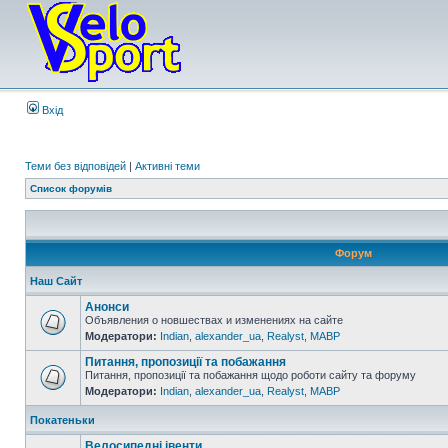
Вхід
Теми без відповідей
|
Активні теми
Список форумів
Форум
Наш Сайт
Анонси
Объявления о новшествах и изменениях на сайте
Модератори:
Indian
,
alexander_ua
,
Realyst
,
MABP
Питання, пропозиції та побажання
Питання, пропозиції та побажання щодо роботи сайту та форуму
Модератори:
Indian
,
alexander_ua
,
Realyst
,
MABP
Покатеньки
Велосипедні івенти