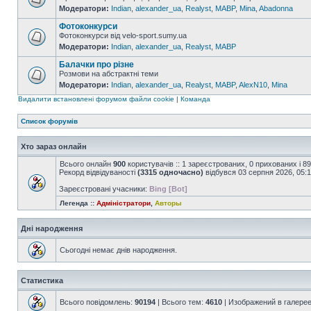
Модератори:
Indian
,
alexander_ua
,
Realyst
,
MABP
,
Mina
,
Abadonna
Фотоконкурси
Фотоконкурси від velo-sport.sumy.ua
Модератори:
Indian
,
alexander_ua
,
Realyst
,
MABP
Балачки про різне
Розмови на абстрактні теми
Модератори:
Indian
,
alexander_ua
,
Realyst
,
MABP
,
AlexN10
,
Mina
Видалити встановлені форумом файли cookie
|
Команда
Список форумів
Хто зараз онлайн
Всього онлайн
900
користувачів :: 1 зареєстрованих, 0 прихованих і 8
Рекорд відвідуваності
(3315 одночасно)
відбувся 03 серпня 2026, 05:
Зареєстровані учасники:
Bing [Bot]
Легенда ::
Адміністратори
,
Авторы
Дні народження
Сьогодні немає днів народження.
Статистика
Всього повідомлень:
90194
| Всього тем:
4610
| Изображений в галере