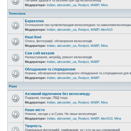
Питання здоров'я та безпеки при їзді на велосипеді
Модератори:
Indian
,
alexander_ua
,
Realyst
,
MABP
,
Mina
Технозона
Барахолка
Оголошення про купівлю/продаж велосипедних та навколовелосипедни
Модератори:
Indian
,
alexander_ua
,
Realyst
,
MABP
,
AlexN10
Наші Коні
Описи, фотографії, обговорення велосипедів
Модератори:
Indian
,
alexander_ua
,
Realyst
,
MABP
,
Mina
Сам собі механік
Налаштування, апгрейд, ремонт велосипедів
Модератори:
Indian
,
alexander_ua
,
Realyst
,
MABP
Обладнання та спорядження
Новини, обговорення велосипедного обладнання та спорядження для 
Модератори:
Indian
,
alexander_ua
,
Realyst
,
MABP
Різне
Активний відпочинок без велосипеду
Подорожі, походи, ПВД тощо.
Модератори:
Indian
,
alexander_ua
,
Realyst
,
MABP
,
Mina
Наше місто
Новини, заходи у м.Суми. Не лише велосипедні
Модератори:
Indian
,
alexander_ua
,
Realyst
,
MABP
,
AlexN10
,
Mina
Творчість
Оригінальні фотографії, графоманія, ну і хто на що спроможний