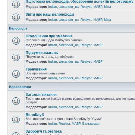
Підготовка велопоходів, обговорення аспектів велотуризму
Модератори:
Indian
,
alexander_ua
,
Realyst
,
MABP
,
Mina
Звіти про наші велопоходи
Модератори:
Indian
,
alexander_ua
,
Realyst
,
MABP
,
Mina
Велоспорт
Оголошення про змагання
Оголошення щодо майбутніх змагань
Модератори:
Indian
,
alexander_ua
,
Realyst
,
MABP
Підсумки змагань
Підсумки змагань, що відбулися
Модератори:
Indian
,
alexander_ua
,
Realyst
,
MABP
Тренування
Все про вело-тренування
Модератори:
Indian
,
alexander_ua
,
Realyst
,
MABP
Велобалачки
Загальні питання
Теми, що так чи інакше мають відношення до велосипеда, але не підпа
розділів
Модератори:
Indian
,
alexander_ua
,
Realyst
,
MABP
ВелоКлуб
Все, що пов'язано з діяльністю ВелоКлубу "Суми"
Модератори:
Indian
,
Realyst
,
MABP
,
Вальдемар
Здоров'я та безпека