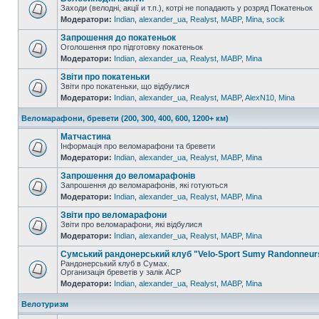
Заходи (велодні, акції и т.п.), котрі не попадають у розряд Покатеньок
Модератори:
Indian
,
alexander_ua
,
Realyst
,
MABP
,
Mina
,
socik
Запрошення до покатеньок
Оголошення про підготовку покатеньок
Модератори:
Indian
,
alexander_ua
,
Realyst
,
MABP
,
Mina
Звіти про покатеньки
Звіти про покатеньки, що відбулися
Модератори:
Indian
,
alexander_ua
,
Realyst
,
MABP
,
AlexN10
,
Mina
Веломарафони, бревети (200, 300, 400, 600, 1200+ км)
Матчастина
Інформація про веломарафони та бревети
Модератори:
Indian
,
alexander_ua
,
Realyst
,
MABP
,
Mina
Запрошення до веломарафонів
Запрошення до веломарафонів, які готуються
Модератори:
Indian
,
alexander_ua
,
Realyst
,
MABP
,
Mina
Звіти про веломарафони
Звіти про веломарафони, які відбулися
Модератори:
Indian
,
alexander_ua
,
Realyst
,
MABP
,
Mina
Сумський рандонерський клуб "Velo-Sport Sumy Randonneur
Рандонерський клуб в Сумах.
Организація бреветів у залік АСР
Модератори:
Indian
,
alexander_ua
,
Realyst
,
MABP
,
Mina
Велотуризм