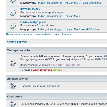
Модератори:
Indian
,
alexander_ua
,
Realyst
,
MABP
,
Mina
,
Abadonna
Фотоконкурси
Фотоконкурси від velo-sport.sumy.ua
Модератори:
Indian
,
alexander_ua
,
Realyst
,
MABP
Балачки про різне
Розмови на абстрактні теми
Модератори:
Indian
,
alexander_ua
,
Realyst
,
MABP
,
AlexN10
,
Mina
Видалити встановлені форумом файли cookie
|
Команда
Список форумів
Хто зараз онлайн
Всього онлайн
942
користувачів :: 2 зареєстрованих, 0 прихованих і 9
Рекорд відвідуваності
(3315 одночасно)
відбувся 03 серпня 2026, 05:
Зареєстровані учасники:
Bing [Bot]
,
Google [Bot]
Легенда ::
Адміністратори
,
Авторы
Дні народження
Сьогодні немає днів народження.
Статистика
Всього повідомлень:
90194
| Всього тем:
4610
| Изображений в галере