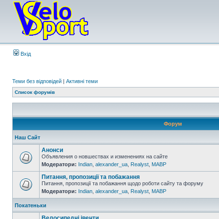
Вхід
Теми без відповідей
|
Активні теми
Список форумів
Форум
Наш Сайт
Анонси
Объявления о новшествах и изменениях на сайте
Модератори:
Indian
,
alexander_ua
,
Realyst
,
MABP
Питання, пропозиції та побажання
Питання, пропозиції та побажання щодо роботи сайту та форуму
Модератори:
Indian
,
alexander_ua
,
Realyst
,
MABP
Покатеньки
Велосипедні івенти