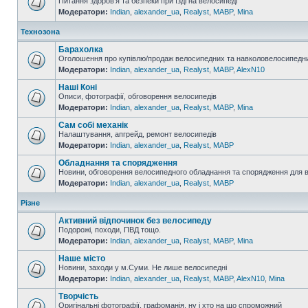
Питання здоров'я та безпеки при їзді на велосипеді
Модератори:
Indian
,
alexander_ua
,
Realyst
,
MABP
,
Mina
Технозона
Барахолка
Оголошення про купівлю/продаж велосипедних та навколовелосипедни
Модератори:
Indian
,
alexander_ua
,
Realyst
,
MABP
,
AlexN10
Наші Коні
Описи, фотографії, обговорення велосипедів
Модератори:
Indian
,
alexander_ua
,
Realyst
,
MABP
,
Mina
Сам собі механік
Налаштування, апгрейд, ремонт велосипедів
Модератори:
Indian
,
alexander_ua
,
Realyst
,
MABP
Обладнання та спорядження
Новини, обговорення велосипедного обладнання та спорядження для 
Модератори:
Indian
,
alexander_ua
,
Realyst
,
MABP
Різне
Активний відпочинок без велосипеду
Подорожі, походи, ПВД тощо.
Модератори:
Indian
,
alexander_ua
,
Realyst
,
MABP
,
Mina
Наше місто
Новини, заходи у м.Суми. Не лише велосипедні
Модератори:
Indian
,
alexander_ua
,
Realyst
,
MABP
,
AlexN10
,
Mina
Творчість
Оригінальні фотографії, графоманія, ну і хто на що спроможний