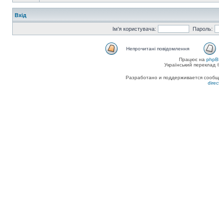
Вхід
Ім'я користувача:
Пароль:
Непрочитані повідомлення
Працює на
phpB
Український переклад
Разработано и поддерживается сообщес
dire