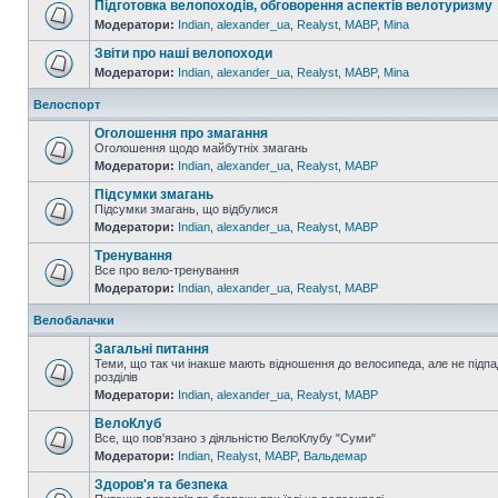
Підготовка велопоходів, обговорення аспектів велотуризму
Модератори:
Indian
,
alexander_ua
,
Realyst
,
MABP
,
Mina
Звіти про наші велопоходи
Модератори:
Indian
,
alexander_ua
,
Realyst
,
MABP
,
Mina
Велоспорт
Оголошення про змагання
Оголошення щодо майбутніх змагань
Модератори:
Indian
,
alexander_ua
,
Realyst
,
MABP
Підсумки змагань
Підсумки змагань, що відбулися
Модератори:
Indian
,
alexander_ua
,
Realyst
,
MABP
Тренування
Все про вело-тренування
Модератори:
Indian
,
alexander_ua
,
Realyst
,
MABP
Велобалачки
Загальні питання
Теми, що так чи інакше мають відношення до велосипеда, але не підпа
розділів
Модератори:
Indian
,
alexander_ua
,
Realyst
,
MABP
ВелоКлуб
Все, що пов'язано з діяльністю ВелоКлубу "Суми"
Модератори:
Indian
,
Realyst
,
MABP
,
Вальдемар
Здоров'я та безпека