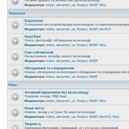
Питання здоров'я та безпеки при їзді на велосипеді
Модератори:
Indian
,
alexander_ua
,
Realyst
,
MABP
,
Mina
Технозона
Барахолка
Оголошення про купівлю/продаж велосипедних та навколовелосипедни
Модератори:
Indian
,
alexander_ua
,
Realyst
,
MABP
,
AlexN10
Наші Коні
Описи, фотографії, обговорення велосипедів
Модератори:
Indian
,
alexander_ua
,
Realyst
,
MABP
,
Mina
Сам собі механік
Налаштування, апгрейд, ремонт велосипедів
Модератори:
Indian
,
alexander_ua
,
Realyst
,
MABP
Обладнання та спорядження
Новини, обговорення велосипедного обладнання та спорядження для 
Модератори:
Indian
,
alexander_ua
,
Realyst
,
MABP
Різне
Активний відпочинок без велосипеду
Подорожі, походи, ПВД тощо.
Модератори:
Indian
,
alexander_ua
,
Realyst
,
MABP
,
Mina
Наше місто
Новини, заходи у м.Суми. Не лише велосипедні
Модератори:
Indian
,
alexander_ua
,
Realyst
,
MABP
,
AlexN10
,
Mina
Творчість
Оригінальні фотографії, графоманія, ну і хто на що спроможний