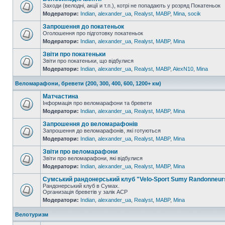
Заходи (велодні, акції и т.п.), котрі не попадають у розряд Покатеньок
Модератори:
Indian
,
alexander_ua
,
Realyst
,
MABP
,
Mina
,
socik
Запрошення до покатеньок
Оголошення про підготовку покатеньок
Модератори:
Indian
,
alexander_ua
,
Realyst
,
MABP
,
Mina
Звіти про покатеньки
Звіти про покатеньки, що відбулися
Модератори:
Indian
,
alexander_ua
,
Realyst
,
MABP
,
AlexN10
,
Mina
Веломарафони, бревети (200, 300, 400, 600, 1200+ км)
Матчастина
Інформація про веломарафони та бревети
Модератори:
Indian
,
alexander_ua
,
Realyst
,
MABP
,
Mina
Запрошення до веломарафонів
Запрошення до веломарафонів, які готуються
Модератори:
Indian
,
alexander_ua
,
Realyst
,
MABP
,
Mina
Звіти про веломарафони
Звіти про веломарафони, які відбулися
Модератори:
Indian
,
alexander_ua
,
Realyst
,
MABP
,
Mina
Сумський рандонерський клуб "Velo-Sport Sumy Randonneur
Рандонерський клуб в Сумах.
Организація бреветів у залік АСР
Модератори:
Indian
,
alexander_ua
,
Realyst
,
MABP
,
Mina
Велотуризм