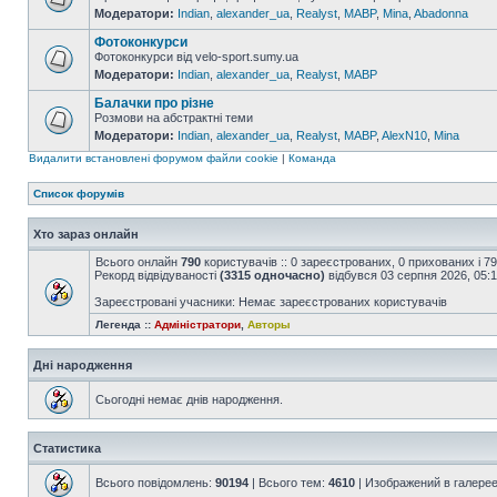
Модератори:
Indian
,
alexander_ua
,
Realyst
,
MABP
,
Mina
,
Abadonna
Фотоконкурси
Фотоконкурси від velo-sport.sumy.ua
Модератори:
Indian
,
alexander_ua
,
Realyst
,
MABP
Балачки про різне
Розмови на абстрактні теми
Модератори:
Indian
,
alexander_ua
,
Realyst
,
MABP
,
AlexN10
,
Mina
Видалити встановлені форумом файли cookie
|
Команда
Список форумів
Хто зараз онлайн
Всього онлайн
790
користувачів :: 0 зареєстрованих, 0 прихованих і 7
Рекорд відвідуваності
(3315 одночасно)
відбувся 03 серпня 2026, 05:
Зареєстровані учасники: Немає зареєстрованих користувачів
Легенда ::
Адміністратори
,
Авторы
Дні народження
Сьогодні немає днів народження.
Статистика
Всього повідомлень:
90194
| Всього тем:
4610
| Изображений в галере