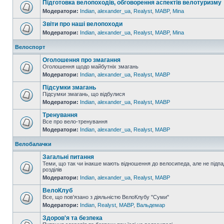
Підготовка велопоходів, обговорення аспектів велотуризму
Модератори:
Indian
,
alexander_ua
,
Realyst
,
MABP
,
Mina
Звіти про наші велопоходи
Модератори:
Indian
,
alexander_ua
,
Realyst
,
MABP
,
Mina
Велоспорт
Оголошення про змагання
Оголошення щодо майбутніх змагань
Модератори:
Indian
,
alexander_ua
,
Realyst
,
MABP
Підсумки змагань
Підсумки змагань, що відбулися
Модератори:
Indian
,
alexander_ua
,
Realyst
,
MABP
Тренування
Все про вело-тренування
Модератори:
Indian
,
alexander_ua
,
Realyst
,
MABP
Велобалачки
Загальні питання
Теми, що так чи інакше мають відношення до велосипеда, але не підпа
розділів
Модератори:
Indian
,
alexander_ua
,
Realyst
,
MABP
ВелоКлуб
Все, що пов'язано з діяльністю ВелоКлубу "Суми"
Модератори:
Indian
,
Realyst
,
MABP
,
Вальдемар
Здоров'я та безпека