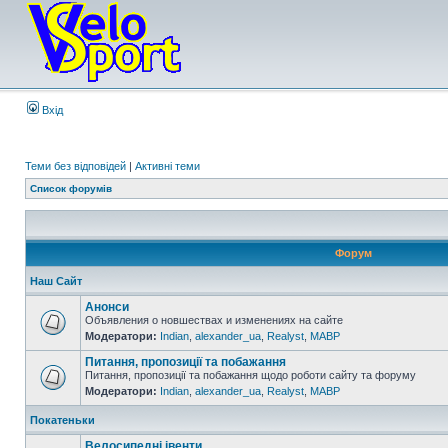
Вхід
Теми без відповідей
|
Активні теми
Список форумів
Форум
Наш Сайт
Анонси
Объявления о новшествах и изменениях на сайте
Модератори:
Indian
,
alexander_ua
,
Realyst
,
MABP
Питання, пропозиції та побажання
Питання, пропозиції та побажання щодо роботи сайту та форуму
Модератори:
Indian
,
alexander_ua
,
Realyst
,
MABP
Покатеньки
Велосипедні івенти