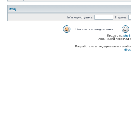
Вхід
Ім'я користувача:
Пароль:
Непрочитані повідомлення
Працює на
phpB
Український переклад
Разработано и поддерживается сообщес
dire