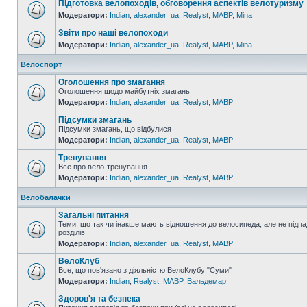
Підготовка велопоходів, обговорення аспектів велотуризму
Модератори:
Indian
,
alexander_ua
,
Realyst
,
MABP
,
Mina
Звіти про наші велопоходи
Модератори:
Indian
,
alexander_ua
,
Realyst
,
MABP
,
Mina
Велоспорт
Оголошення про змагання
Оголошення щодо майбутніх змагань
Модератори:
Indian
,
alexander_ua
,
Realyst
,
MABP
Підсумки змагань
Підсумки змагань, що відбулися
Модератори:
Indian
,
alexander_ua
,
Realyst
,
MABP
Тренування
Все про вело-тренування
Модератори:
Indian
,
alexander_ua
,
Realyst
,
MABP
Велобалачки
Загальні питання
Теми, що так чи інакше мають відношення до велосипеда, але не підпа
розділів
Модератори:
Indian
,
alexander_ua
,
Realyst
,
MABP
ВелоКлуб
Все, що пов'язано з діяльністю ВелоКлубу "Суми"
Модератори:
Indian
,
Realyst
,
MABP
,
Вальдемар
Здоров'я та безпека