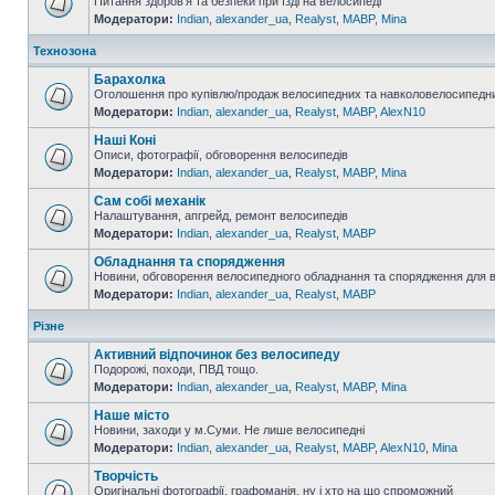
Питання здоров'я та безпеки при їзді на велосипеді
Модератори:
Indian
,
alexander_ua
,
Realyst
,
MABP
,
Mina
Технозона
Барахолка
Оголошення про купівлю/продаж велосипедних та навколовелосипедни
Модератори:
Indian
,
alexander_ua
,
Realyst
,
MABP
,
AlexN10
Наші Коні
Описи, фотографії, обговорення велосипедів
Модератори:
Indian
,
alexander_ua
,
Realyst
,
MABP
,
Mina
Сам собі механік
Налаштування, апгрейд, ремонт велосипедів
Модератори:
Indian
,
alexander_ua
,
Realyst
,
MABP
Обладнання та спорядження
Новини, обговорення велосипедного обладнання та спорядження для 
Модератори:
Indian
,
alexander_ua
,
Realyst
,
MABP
Різне
Активний відпочинок без велосипеду
Подорожі, походи, ПВД тощо.
Модератори:
Indian
,
alexander_ua
,
Realyst
,
MABP
,
Mina
Наше місто
Новини, заходи у м.Суми. Не лише велосипедні
Модератори:
Indian
,
alexander_ua
,
Realyst
,
MABP
,
AlexN10
,
Mina
Творчість
Оригінальні фотографії, графоманія, ну і хто на що спроможний