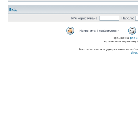
Вхід
Ім'я користувача:
Пароль:
Непрочитані повідомлення
Працює на
phpB
Український переклад
Разработано и поддерживается сообщес
dire