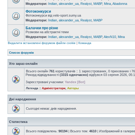
Модератори:
Indian
,
alexander_ua
,
Realyst
,
MABP
,
Mina
,
Abadonna
Фотоконкурси
Фотоконкурси від velo-sport.sumy.ua
Модератори:
Indian
,
alexander_ua
,
Realyst
,
MABP
Балачки про різне
Розмови на абстрактні теми
Модератори:
Indian
,
alexander_ua
,
Realyst
,
MABP
,
AlexN10
,
Mina
Видалити встановлені форумом файли cookie
|
Команда
Список форумів
Хто зараз онлайн
Всього онлайн
761
користувачів :: 1 зареєстрованих, 0 прихованих і 7
Рекорд відвідуваності
(3315 одночасно)
відбувся 03 серпня 2026, 05:
Зареєстровані учасники:
Yandex [Bot]
Легенда ::
Адміністратори
,
Авторы
Дні народження
Сьогодні немає днів народження.
Статистика
Всього повідомлень:
90194
| Всього тем:
4610
| Изображений в галере