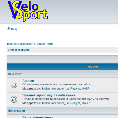
Вхід
Теми без відповідей
|
Активні теми
Список форумів
Форум
Наш Сайт
Анонси
Объявления о новшествах и изменениях на сайте
Модератори:
Indian
,
alexander_ua
,
Realyst
,
MABP
Питання, пропозиції та побажання
Питання, пропозиції та побажання щодо роботи сайту та форуму
Модератори:
Indian
,
alexander_ua
,
Realyst
,
MABP
Покатеньки
Велосипедні івенти