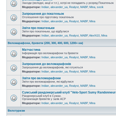
Заходи (велодні, акції и т.п.), котрі не попадають у розряд Покатеньок
Модератори:
Indian
,
alexander_ua
,
Realyst
,
MABP
,
Mina
,
socik
Запрошення до покатеньок
Оголошення про підготовку покатеньок
Модератори:
Indian
,
alexander_ua
,
Realyst
,
MABP
,
Mina
Звіти про покатеньки
Звіти про покатеньки, що відбулися
Модератори:
Indian
,
alexander_ua
,
Realyst
,
MABP
,
AlexN10
,
Mina
Веломарафони, бревети (200, 300, 400, 600, 1200+ км)
Матчастина
Інформація про веломарафони та бревети
Модератори:
Indian
,
alexander_ua
,
Realyst
,
MABP
,
Mina
Запрошення до веломарафонів
Запрошення до веломарафонів, які готуються
Модератори:
Indian
,
alexander_ua
,
Realyst
,
MABP
,
Mina
Звіти про веломарафони
Звіти про веломарафони, які відбулися
Модератори:
Indian
,
alexander_ua
,
Realyst
,
MABP
,
Mina
Сумський рандонерський клуб "Velo-Sport Sumy Randonneur
Рандонерський клуб в Сумах.
Организація бреветів у залік АСР
Модератори:
Indian
,
alexander_ua
,
Realyst
,
MABP
,
Mina
Велотуризм