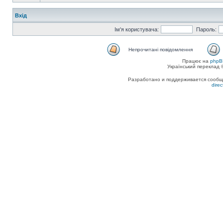
Вхід
Ім'я користувача:
Пароль:
Непрочитані повідомлення
Працює на
phpB
Український переклад
Разработано и поддерживается сообщес
dire