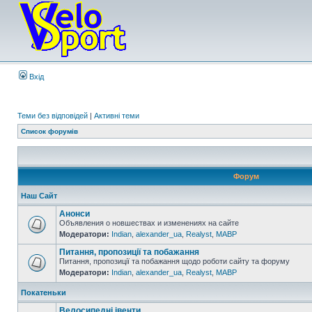
Вхід
Теми без відповідей
|
Активні теми
Список форумів
Форум
Наш Сайт
Анонси
Объявления о новшествах и изменениях на сайте
Модератори:
Indian
,
alexander_ua
,
Realyst
,
MABP
Питання, пропозиції та побажання
Питання, пропозиції та побажання щодо роботи сайту та форуму
Модератори:
Indian
,
alexander_ua
,
Realyst
,
MABP
Покатеньки
Велосипедні івенти