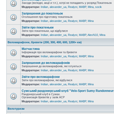
Заходи (велодні, акції и т.п.), котрі не попадають у розряд Покатеньок
Модератори:
Indian
,
alexander_ua
,
Realyst
,
MABP
,
Mina
,
socik
Запрошення до покатеньок
Оголошення про підготовку покатеньок
Модератори:
Indian
,
alexander_ua
,
Realyst
,
MABP
,
Mina
Звіти про покатеньки
Звіти про покатеньки, що відбулися
Модератори:
Indian
,
alexander_ua
,
Realyst
,
MABP
,
AlexN10
,
Mina
Веломарафони, бревети (200, 300, 400, 600, 1200+ км)
Матчастина
Інформація про веломарафони та бревети
Модератори:
Indian
,
alexander_ua
,
Realyst
,
MABP
,
Mina
Запрошення до веломарафонів
Запрошення до веломарафонів, які готуються
Модератори:
Indian
,
alexander_ua
,
Realyst
,
MABP
,
Mina
Звіти про веломарафони
Звіти про веломарафони, які відбулися
Модератори:
Indian
,
alexander_ua
,
Realyst
,
MABP
,
Mina
Сумський рандонерський клуб "Velo-Sport Sumy Randonneur
Рандонерський клуб в Сумах.
Организація бреветів у залік АСР
Модератори:
Indian
,
alexander_ua
,
Realyst
,
MABP
,
Mina
Велотуризм