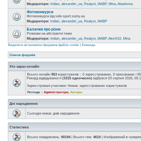
Модератори:
Indian
,
alexander_ua
,
Realyst
,
MABP
,
Mina
,
Abadonna
Фотоконкурси
Фотоконкурси від velo-sport.sumy.ua
Модератори:
Indian
,
alexander_ua
,
Realyst
,
MABP
Балачки про різне
Розмови на абстрактні теми
Модератори:
Indian
,
alexander_ua
,
Realyst
,
MABP
,
AlexN10
,
Mina
Видалити встановлені форумом файли cookie
|
Команда
Список форумів
Хто зараз онлайн
Всього онлайн
953
користувачів :: 0 зареєстрованих, 0 прихованих і 9
Рекорд відвідуваності
(3315 одночасно)
відбувся 03 серпня 2026, 05:
Зареєстровані учасники: Немає зареєстрованих користувачів
Легенда ::
Адміністратори
,
Авторы
Дні народження
Сьогодні немає днів народження.
Статистика
Всього повідомлень:
90194
| Всього тем:
4610
| Изображений в галере