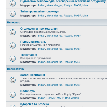
Підготовка велопоходів, обговорення аспектів велотуризму
Модератори:
Indian
,
alexander_ua
,
Realyst
,
MABP
,
Mina
Звіти про наші велопоходи
Модератори:
Indian
,
alexander_ua
,
Realyst
,
MABP
,
Mina
Велоспорт
Оголошення про змагання
Оголошення щодо майбутніх змагань
Модератори:
Indian
,
alexander_ua
,
Realyst
,
MABP
Підсумки змагань
Підсумки змагань, що відбулися
Модератори:
Indian
,
alexander_ua
,
Realyst
,
MABP
Тренування
Все про вело-тренування
Модератори:
Indian
,
alexander_ua
,
Realyst
,
MABP
Велобалачки
Загальні питання
Теми, що так чи інакше мають відношення до велосипеда, але не підпа
розділів
Модератори:
Indian
,
alexander_ua
,
Realyst
,
MABP
ВелоКлуб
Все, що пов'язано з діяльністю ВелоКлубу "Суми"
Модератори:
Indian
,
Realyst
,
MABP
,
Вальдемар
Здоров'я та безпека