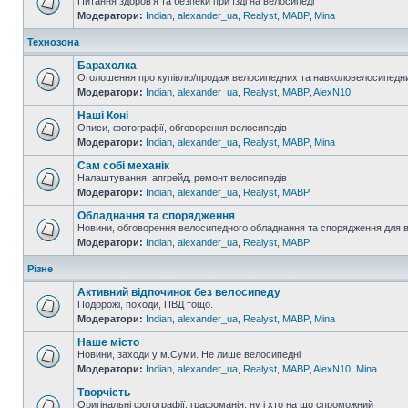
Питання здоров'я та безпеки при їзді на велосипеді
Модератори:
Indian
,
alexander_ua
,
Realyst
,
MABP
,
Mina
Технозона
Барахолка
Оголошення про купівлю/продаж велосипедних та навколовелосипедни
Модератори:
Indian
,
alexander_ua
,
Realyst
,
MABP
,
AlexN10
Наші Коні
Описи, фотографії, обговорення велосипедів
Модератори:
Indian
,
alexander_ua
,
Realyst
,
MABP
,
Mina
Сам собі механік
Налаштування, апгрейд, ремонт велосипедів
Модератори:
Indian
,
alexander_ua
,
Realyst
,
MABP
Обладнання та спорядження
Новини, обговорення велосипедного обладнання та спорядження для 
Модератори:
Indian
,
alexander_ua
,
Realyst
,
MABP
Різне
Активний відпочинок без велосипеду
Подорожі, походи, ПВД тощо.
Модератори:
Indian
,
alexander_ua
,
Realyst
,
MABP
,
Mina
Наше місто
Новини, заходи у м.Суми. Не лише велосипедні
Модератори:
Indian
,
alexander_ua
,
Realyst
,
MABP
,
AlexN10
,
Mina
Творчість
Оригінальні фотографії, графоманія, ну і хто на що спроможний