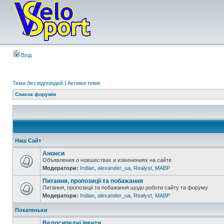
Вхід
Теми без відповідей
|
Активні теми
Список форумів
Наш Сайт
Анонси
Объявления о новшествах и изменениях на сайте
Модератори:
Indian
,
alexander_ua
,
Realyst
,
MABP
Питання, пропозиції та побажання
Питання, пропозиції та побажання щодо роботи сайту та форуму
Модератори:
Indian
,
alexander_ua
,
Realyst
,
MABP
Покатеньки
Велосипедні івенти