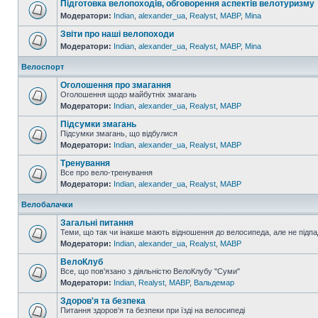
Підготовка велопоходів, обговорення аспектів велотуризму
Модератори:
Indian
,
alexander_ua
,
Realyst
,
MABP
,
Mina
Звіти про наші велопоходи
Модератори:
Indian
,
alexander_ua
,
Realyst
,
MABP
,
Mina
Велоспорт
Оголошення про змагання
Оголошення щодо майбутніх змагань
Модератори:
Indian
,
alexander_ua
,
Realyst
,
MABP
Підсумки змагань
Підсумки змагань, що відбулися
Модератори:
Indian
,
alexander_ua
,
Realyst
,
MABP
Тренування
Все про вело-тренування
Модератори:
Indian
,
alexander_ua
,
Realyst
,
MABP
Велобалачки
Загальні питання
Теми, що так чи інакше мають відношення до велосипеда, але не підпа
Модератори:
Indian
,
alexander_ua
,
Realyst
,
MABP
ВелоКлуб
Все, що пов'язано з діяльністю ВелоКлубу "Суми"
Модератори:
Indian
,
Realyst
,
MABP
,
Вальдемар
Здоров'я та безпека
Питання здоров'я та безпеки при їзді на велосипеді