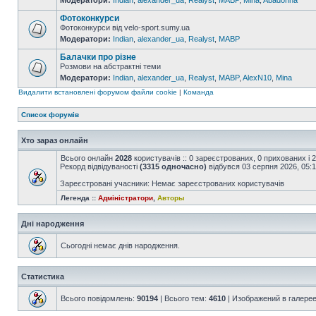
Модератори:
Indian
,
alexander_ua
,
Realyst
,
MABP
,
Mina
,
Abadonna
Фотоконкурси
Фотоконкурси від velo-sport.sumy.ua
Модератори:
Indian
,
alexander_ua
,
Realyst
,
MABP
Балачки про різне
Розмови на абстрактні теми
Модератори:
Indian
,
alexander_ua
,
Realyst
,
MABP
,
AlexN10
,
Mina
Видалити встановлені форумом файли cookie
|
Команда
Список форумів
Хто зараз онлайн
Всього онлайн
2028
користувачів :: 0 зареєстрованих, 0 прихованих і 
Рекорд відвідуваності
(3315 одночасно)
відбувся 03 серпня 2026, 05:
Зареєстровані учасники: Немає зареєстрованих користувачів
Легенда ::
Адміністратори
,
Авторы
Дні народження
Сьогодні немає днів народження.
Статистика
Всього повідомлень:
90194
| Всього тем:
4610
| Изображений в галере