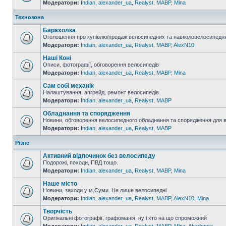
Модератори:
Indian
,
alexander_ua
,
Realyst
,
MABP
,
Mina
Технозона
Барахолка
Оголошення про купівлю/продаж велосипедних та навколовелосипедни
Модератори:
Indian
,
alexander_ua
,
Realyst
,
MABP
,
AlexN10
Наші Коні
Описи, фотографії, обговорення велосипедів
Модератори:
Indian
,
alexander_ua
,
Realyst
,
MABP
,
Mina
Сам собі механік
Налаштування, апгрейд, ремонт велосипедів
Модератори:
Indian
,
alexander_ua
,
Realyst
,
MABP
Обладнання та спорядження
Новини, обговорення велосипедного обладнання та спорядження для 
Модератори:
Indian
,
alexander_ua
,
Realyst
,
MABP
Різне
Активний відпочинок без велосипеду
Подорожі, походи, ПВД тощо.
Модератори:
Indian
,
alexander_ua
,
Realyst
,
MABP
,
Mina
Наше місто
Новини, заходи у м.Суми. Не лише велосипедні
Модератори:
Indian
,
alexander_ua
,
Realyst
,
MABP
,
AlexN10
,
Mina
Творчість
Оригінальні фотографії, графоманія, ну і хто на що спроможний