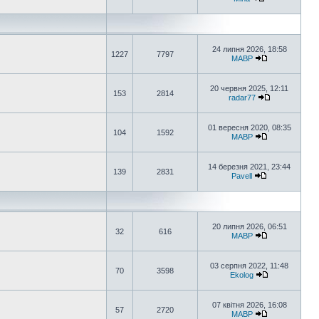
24 липня 2026, 18:58
1227
7797
MABP
20 червня 2025, 12:11
153
2814
radar77
01 вересня 2020, 08:35
104
1592
MABP
14 березня 2021, 23:44
139
2831
Pavell
20 липня 2026, 06:51
32
616
MABP
03 серпня 2022, 11:48
70
3598
Ekolog
07 квітня 2026, 16:08
57
2720
MABP