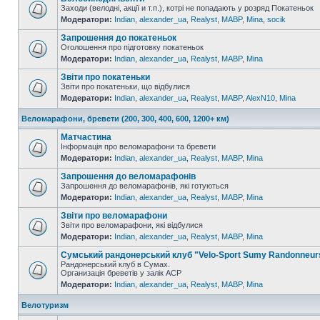
Заходи (велодні, акції и т.п.), котрі не попадають у розряд Покатеньок
Модератори:
Indian
,
alexander_ua
,
Realyst
,
MABP
,
Mina
,
socik
Запрошення до покатеньок
Оголошення про підготовку покатеньок
Модератори:
Indian
,
alexander_ua
,
Realyst
,
MABP
,
Mina
Звіти про покатеньки
Звіти про покатеньки, що відбулися
Модератори:
Indian
,
alexander_ua
,
Realyst
,
MABP
,
AlexN10
,
Mina
Веломарафони, бревети (200, 300, 400, 600, 1200+ км)
Матчастина
Інформація про веломарафони та бревети
Модератори:
Indian
,
alexander_ua
,
Realyst
,
MABP
,
Mina
Запрошення до веломарафонів
Запрошення до веломарафонів, які готуються
Модератори:
Indian
,
alexander_ua
,
Realyst
,
MABP
,
Mina
Звіти про веломарафони
Звіти про веломарафони, які відбулися
Модератори:
Indian
,
alexander_ua
,
Realyst
,
MABP
,
Mina
Сумський рандонерський клуб "Velo-Sport Sumy Randonneur
Рандонерський клуб в Сумах.
Организація бреветів у залік АСР
Модератори:
Indian
,
alexander_ua
,
Realyst
,
MABP
,
Mina
Велотуризм