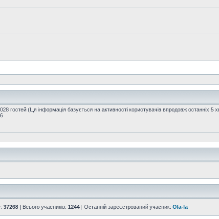
2028 гостей (Ця інформація базується на активності користувачів впродовж останніх 5 
16
е:
37268
| Всього учасників:
1244
| Останній зареєстрований учасник:
Ola-la