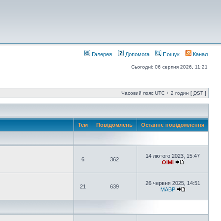
Галерея
Допомога
Пошук
Канал
Сьогодні: 06 серпня 2026, 11:21
Часовий пояс UTC + 2 годин [
DST
]
Тем
Повідомлень
Останнє повідомлення
14 лютого 2023, 15:47
6
362
OlMi
26 червня 2025, 14:51
21
639
MABP