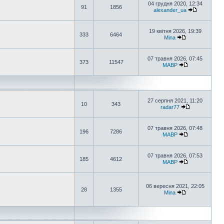
04 грудня 2020, 12:34
91
1856
alexander_ua
19 квітня 2026, 19:39
333
6464
Mina
07 травня 2026, 07:45
373
11547
MABP
27 серпня 2021, 11:20
10
343
radar77
07 травня 2026, 07:48
196
7286
MABP
07 травня 2026, 07:53
185
4612
MABP
06 вересня 2021, 22:05
28
1355
Mina