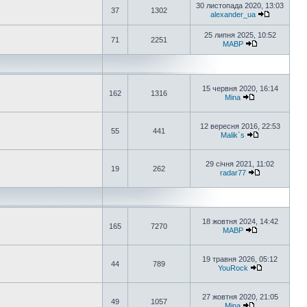
30 листопада 2020, 13:03
37
1302
alexander_ua
25 липня 2025, 10:52
71
2251
MABP
15 червня 2020, 16:14
162
1316
Mina
12 вересня 2016, 22:53
55
441
Malik`s
29 січня 2021, 11:02
19
262
radar77
18 жовтня 2024, 14:42
165
7270
MABP
19 травня 2026, 05:12
44
789
YouRock
27 жовтня 2020, 21:05
49
1057
Mina