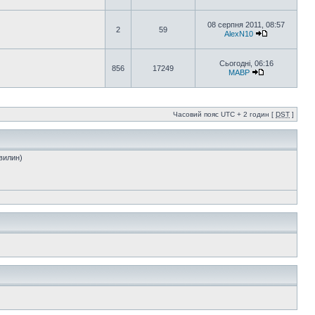
08 серпня 2011, 08:57
2
59
AlexN10
Сьогодні, 06:16
856
17249
MABP
Часовий пояс UTC + 2 годин [
DST
]
хвилин)