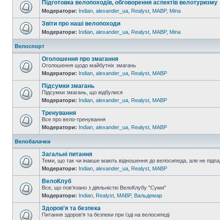
Підготовка велопоходів, обговорення аспектів велотуризму
Модератори:
Indian
,
alexander_ua
,
Realyst
,
MABP
,
Mina
Звіти про наші велопоходи
Модератори:
Indian
,
alexander_ua
,
Realyst
,
MABP
,
Mina
Велоспорт
Оголошення про змагання
Оголошення щодо майбутніх змагань
Модератори:
Indian
,
alexander_ua
,
Realyst
,
MABP
Підсумки змагань
Підсумки змагань, що відбулися
Модератори:
Indian
,
alexander_ua
,
Realyst
,
MABP
Тренування
Все про вело-тренування
Модератори:
Indian
,
alexander_ua
,
Realyst
,
MABP
Велобалачки
Загальні питання
Теми, що так чи інакше мають відношення до велосипеда, але не підпа
Модератори:
Indian
,
alexander_ua
,
Realyst
,
MABP
ВелоКлуб
Все, що пов'язано з діяльністю ВелоКлубу "Суми"
Модератори:
Indian
,
Realyst
,
MABP
,
Вальдемар
Здоров'я та безпека
Питання здоров'я та безпеки при їзді на велосипеді