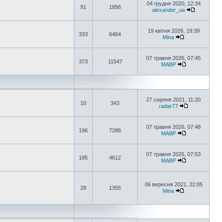
04 грудня 2020, 12:34
91
1856
alexander_ua
19 квітня 2026, 19:39
333
6464
Mina
07 травня 2026, 07:45
373
11547
MABP
27 серпня 2021, 11:20
10
343
radar77
07 травня 2026, 07:48
196
7286
MABP
07 травня 2026, 07:53
185
4612
MABP
06 вересня 2021, 22:05
28
1355
Mina