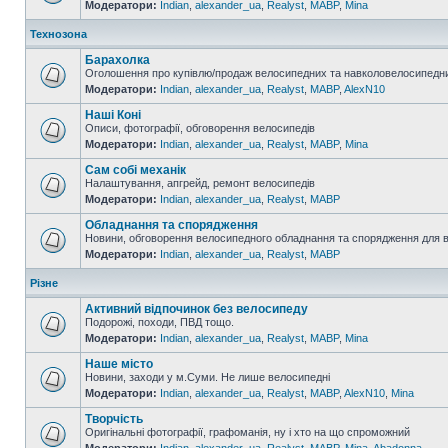
Модератори:
Indian
,
alexander_ua
,
Realyst
,
MABP
,
Mina
Технозона
Барахолка
Оголошення про купівлю/продаж велосипедних та навколовелосипедни
Модератори:
Indian
,
alexander_ua
,
Realyst
,
MABP
,
AlexN10
Наші Коні
Описи, фотографії, обговорення велосипедів
Модератори:
Indian
,
alexander_ua
,
Realyst
,
MABP
,
Mina
Сам собі механік
Налаштування, апгрейд, ремонт велосипедів
Модератори:
Indian
,
alexander_ua
,
Realyst
,
MABP
Обладнання та спорядження
Новини, обговорення велосипедного обладнання та спорядження для 
Модератори:
Indian
,
alexander_ua
,
Realyst
,
MABP
Різне
Активний відпочинок без велосипеду
Подорожі, походи, ПВД тощо.
Модератори:
Indian
,
alexander_ua
,
Realyst
,
MABP
,
Mina
Наше місто
Новини, заходи у м.Суми. Не лише велосипедні
Модератори:
Indian
,
alexander_ua
,
Realyst
,
MABP
,
AlexN10
,
Mina
Творчість
Оригінальні фотографії, графоманія, ну і хто на що спроможний