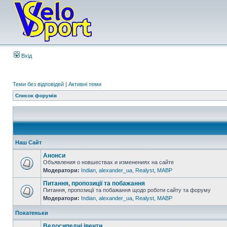
Вхід
Теми без відповідей
|
Активні теми
Список форумів
Наш Сайт
Анонси
Объявления о новшествах и изменениях на сайте
Модератори:
Indian
,
alexander_ua
,
Realyst
,
MABP
Питання, пропозиції та побажання
Питання, пропозиції та побажання щодо роботи сайту та форуму
Модератори:
Indian
,
alexander_ua
,
Realyst
,
MABP
Покатеньки
Велосипедні івенти