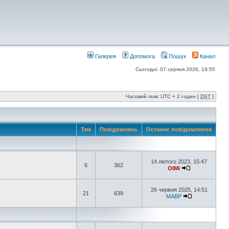
Галерея
Допомога
Пошук
Канал
Сьогодні: 07 серпня 2026, 19:55
Часовий пояс UTC + 2 годин [
DST
]
Тем
Повідомлень
Останнє повідомлення
14 лютого 2023, 15:47
6
362
OlMi
26 червня 2025, 14:51
21
639
MABP