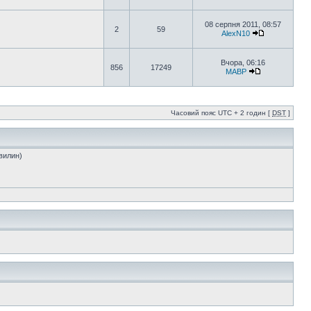
08 серпня 2011, 08:57
2
59
AlexN10
Вчора, 06:16
856
17249
MABP
Часовий пояс UTC + 2 годин [
DST
]
хвилин)