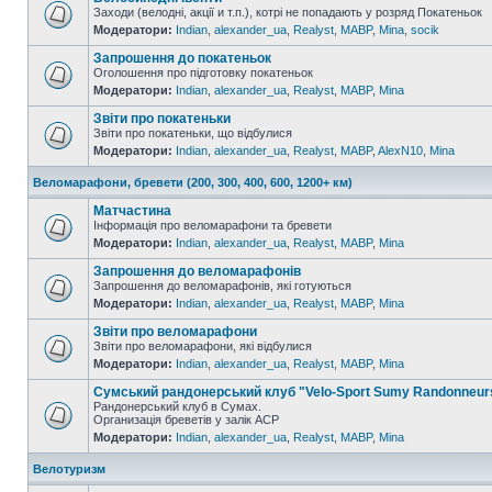
Заходи (велодні, акції и т.п.), котрі не попадають у розряд Покатеньок
Модератори:
Indian
,
alexander_ua
,
Realyst
,
MABP
,
Mina
,
socik
Запрошення до покатеньок
Оголошення про підготовку покатеньок
Модератори:
Indian
,
alexander_ua
,
Realyst
,
MABP
,
Mina
Звіти про покатеньки
Звіти про покатеньки, що відбулися
Модератори:
Indian
,
alexander_ua
,
Realyst
,
MABP
,
AlexN10
,
Mina
Веломарафони, бревети (200, 300, 400, 600, 1200+ км)
Матчастина
Інформація про веломарафони та бревети
Модератори:
Indian
,
alexander_ua
,
Realyst
,
MABP
,
Mina
Запрошення до веломарафонів
Запрошення до веломарафонів, які готуються
Модератори:
Indian
,
alexander_ua
,
Realyst
,
MABP
,
Mina
Звіти про веломарафони
Звіти про веломарафони, які відбулися
Модератори:
Indian
,
alexander_ua
,
Realyst
,
MABP
,
Mina
Сумський рандонерський клуб "Velo-Sport Sumy Randonneur
Рандонерський клуб в Сумах.
Организація бреветів у залік АСР
Модератори:
Indian
,
alexander_ua
,
Realyst
,
MABP
,
Mina
Велотуризм