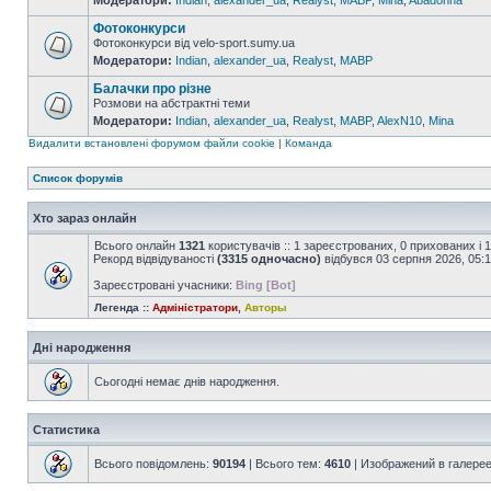
Модератори:
Indian
,
alexander_ua
,
Realyst
,
MABP
,
Mina
,
Abadonna
Фотоконкурси
Фотоконкурси від velo-sport.sumy.ua
Модератори:
Indian
,
alexander_ua
,
Realyst
,
MABP
Балачки про різне
Розмови на абстрактні теми
Модератори:
Indian
,
alexander_ua
,
Realyst
,
MABP
,
AlexN10
,
Mina
Видалити встановлені форумом файли cookie
|
Команда
Список форумів
Хто зараз онлайн
Всього онлайн
1321
користувачів :: 1 зареєстрованих, 0 прихованих і 
Рекорд відвідуваності
(3315 одночасно)
відбувся 03 серпня 2026, 05:
Зареєстровані учасники:
Bing [Bot]
Легенда ::
Адміністратори
,
Авторы
Дні народження
Сьогодні немає днів народження.
Статистика
Всього повідомлень:
90194
| Всього тем:
4610
| Изображений в галере