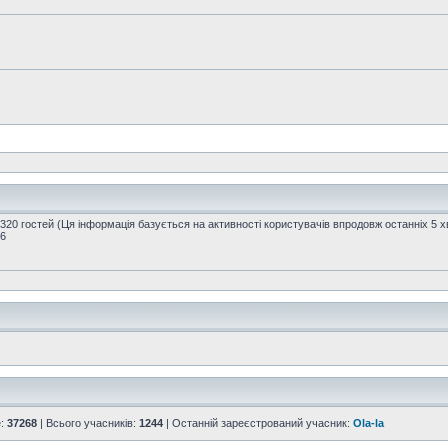
1320 гостей (Ця інформація базується на активності користувачів впродовж останніх 5 
16
е:
37268
| Всього учасників:
1244
| Останній зареєстрований учасник:
Ola-la