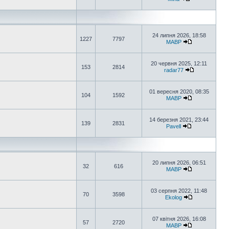
24 липня 2026, 18:58
1227
7797
MABP
20 червня 2025, 12:11
153
2814
radar77
01 вересня 2020, 08:35
104
1592
MABP
14 березня 2021, 23:44
139
2831
Pavell
20 липня 2026, 06:51
32
616
MABP
03 серпня 2022, 11:48
70
3598
Ekolog
07 квітня 2026, 16:08
57
2720
MABP