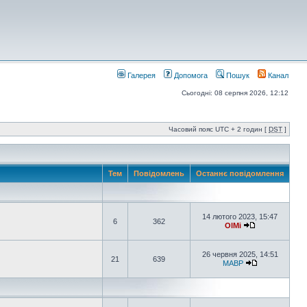
Галерея
Допомога
Пошук
Канал
Сьогодні: 08 серпня 2026, 12:12
Часовий пояс UTC + 2 годин [
DST
]
Тем
Повідомлень
Останнє повідомлення
14 лютого 2023, 15:47
6
362
OlMi
26 червня 2025, 14:51
21
639
MABP