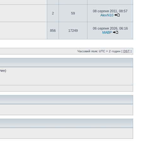
08 серпня 2011, 08:57
2
59
AlexN10
06 серпня 2026, 06:16
856
17249
MABP
Часовий пояс UTC + 2 годин [
DST
]
лин)