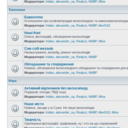
Модератори:
Indian
,
alexander_ua
,
Realyst
,
MABP
,
Mina
Технозона
Барахолка
Оголошення про купівлю/продаж велосипедних та навколовелосипедни
Модератори:
Indian
,
alexander_ua
,
Realyst
,
MABP
,
AlexN10
Наші Коні
Описи, фотографії, обговорення велосипедів
Модератори:
Indian
,
alexander_ua
,
Realyst
,
MABP
,
Mina
Сам собі механік
Налаштування, апгрейд, ремонт велосипедів
Модератори:
Indian
,
alexander_ua
,
Realyst
,
MABP
Обладнання та спорядження
Новини, обговорення велосипедного обладнання та спорядження для 
Модератори:
Indian
,
alexander_ua
,
Realyst
,
MABP
Різне
Активний відпочинок без велосипеду
Подорожі, походи, ПВД тощо.
Модератори:
Indian
,
alexander_ua
,
Realyst
,
MABP
,
Mina
Наше місто
Новини, заходи у м.Суми. Не лише велосипедні
Модератори:
Indian
,
alexander_ua
,
Realyst
,
MABP
,
AlexN10
,
Mina
Творчість
Оригінальні фотографії, графоманія, ну і хто на що спроможний