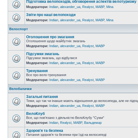
Підготовка велопоходів, обговорення аспектів велотуризму
Модератори:
Indian
,
alexander_ua
,
Realyst
,
MABP
,
Mina
Звіти про наші велопоходи
Модератори:
Indian
,
alexander_ua
,
Realyst
,
MABP
,
Mina
Велоспорт
Оголошення про змагання
Оголошення щодо майбутніх змагань
Модератори:
Indian
,
alexander_ua
,
Realyst
,
MABP
Підсумки змагань
Підсумки змагань, що відбулися
Модератори:
Indian
,
alexander_ua
,
Realyst
,
MABP
Тренування
Все про вело-тренування
Модератори:
Indian
,
alexander_ua
,
Realyst
,
MABP
Велобалачки
Загальні питання
Теми, що так чи інакше мають відношення до велосипеда, але не підпа
Модератори:
Indian
,
alexander_ua
,
Realyst
,
MABP
ВелоКлуб
Все, що пов'язано з діяльністю ВелоКлубу "Суми"
Модератори:
Indian
,
Realyst
,
MABP
,
Вальдемар
Здоров'я та безпека
Питання здоров'я та безпеки при їзді на велосипеді