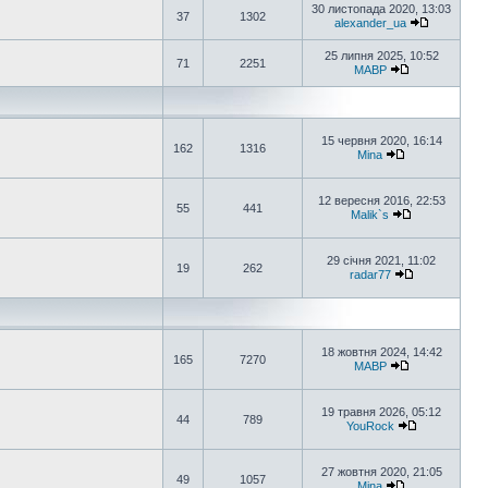
30 листопада 2020, 13:03
37
1302
alexander_ua
25 липня 2025, 10:52
71
2251
MABP
15 червня 2020, 16:14
162
1316
Mina
12 вересня 2016, 22:53
55
441
Malik`s
29 січня 2021, 11:02
19
262
radar77
18 жовтня 2024, 14:42
165
7270
MABP
19 травня 2026, 05:12
44
789
YouRock
27 жовтня 2020, 21:05
49
1057
Mina