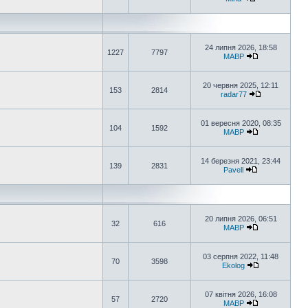
24 липня 2026, 18:58
1227
7797
MABP
20 червня 2025, 12:11
153
2814
radar77
01 вересня 2020, 08:35
104
1592
MABP
14 березня 2021, 23:44
139
2831
Pavell
20 липня 2026, 06:51
32
616
MABP
03 серпня 2022, 11:48
70
3598
Ekolog
07 квітня 2026, 16:08
57
2720
MABP