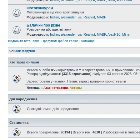
Модератори:
Indian
,
alexander_ua
,
Realyst
,
MABP
,
Mina
,
Abadonna
Фотоконкурси
Фотоконкурси від velo-sport.sumy.ua
Модератори:
Indian
,
alexander_ua
,
Realyst
,
MABP
Балачки про різне
Розмови на абстрактні теми
Модератори:
Indian
,
alexander_ua
,
Realyst
,
MABP
,
AlexN10
,
Mina
Видалити встановлені форумом файли cookie
|
Команда
Список форумів
Хто зараз онлайн
Всього онлайн
856
користувачів :: 0 зареєстрованих, 0 прихованих і 8
Рекорд відвідуваності
(3315 одночасно)
відбувся 03 серпня 2026, 05:
Зареєстровані учасники: Немає зареєстрованих користувачів
Легенда ::
Адміністратори
,
Авторы
Дні народження
Сьогодні немає днів народження.
Статистика
Всього повідомлень:
90194
| Всього тем:
4610
| Изображений в галере