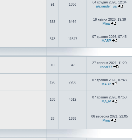
04 грудня 2020, 12:34
91
1856
alexander_ua
19 квітня 2026, 19:39
333
6464
Mina
07 травня 2026, 07:45
373
11547
MABP
27 серпня 2021, 11:20
10
343
radar77
07 травня 2026, 07:48
196
7286
MABP
07 травня 2026, 07:53
185
4612
MABP
06 вересня 2021, 22:05
28
1355
Mina