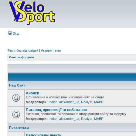
Вхід
Теми без відповідей
|
Активні теми
Список форумів
Наш Сайт
Анонси
Объявления о новшествах и изменениях на сайте
Модератори:
Indian
,
alexander_ua
,
Realyst
,
MABP
Питання, пропозиції та побажання
Питання, пропозиції та побажання щодо роботи сайту та форуму
Модератори:
Indian
,
alexander_ua
,
Realyst
,
MABP
Покатеньки
Велосипедні івенти