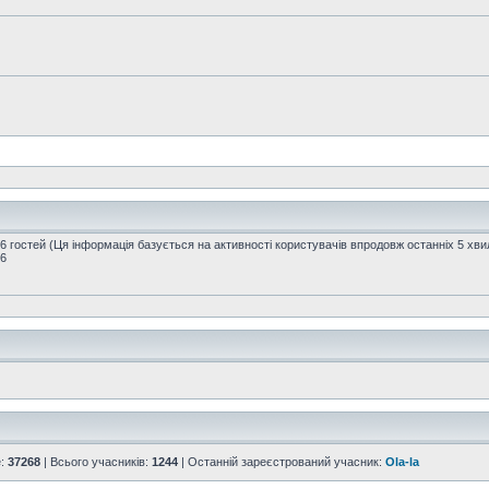
56 гостей (Ця інформація базується на активності користувачів впродовж останніх 5 хви
16
е:
37268
| Всього учасників:
1244
| Останній зареєстрований учасник:
Ola-la