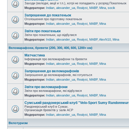
Заходи (велодні, акції и т.п.), котрі не попадають у розряд Покатеньок
Модератори:
Indian
,
alexander_ua
,
Realyst
,
MABP
,
Mina
,
socik
Запрошення до покатеньок
Оголошення про підготовку покатеньок
Модератори:
Indian
,
alexander_ua
,
Realyst
,
MABP
,
Mina
Звіти про покатеньки
Звіти про покатеньки, що відбулися
Модератори:
Indian
,
alexander_ua
,
Realyst
,
MABP
,
AlexN10
,
Mina
Веломарафони, бревети (200, 300, 400, 600, 1200+ км)
Матчастина
Інформація про веломарафони та бревети
Модератори:
Indian
,
alexander_ua
,
Realyst
,
MABP
,
Mina
Запрошення до веломарафонів
Запрошення до веломарафонів, які готуються
Модератори:
Indian
,
alexander_ua
,
Realyst
,
MABP
,
Mina
Звіти про веломарафони
Звіти про веломарафони, які відбулися
Модератори:
Indian
,
alexander_ua
,
Realyst
,
MABP
,
Mina
Сумський рандонерський клуб "Velo-Sport Sumy Randonneur
Рандонерський клуб в Сумах.
Организація бреветів у залік АСР
Модератори:
Indian
,
alexander_ua
,
Realyst
,
MABP
,
Mina
Велотуризм