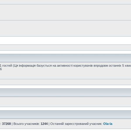
11 гостей (Ця інформація базується на активності користувачів впродовж останніх 5 хви
16
е:
37268
| Всього учасників:
1244
| Останній зареєстрований учасник:
Ola-la