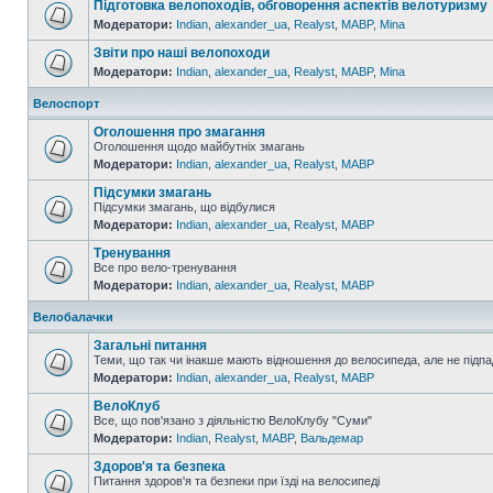
Підготовка велопоходів, обговорення аспектів велотуризму
Модератори:
Indian
,
alexander_ua
,
Realyst
,
MABP
,
Mina
Звіти про наші велопоходи
Модератори:
Indian
,
alexander_ua
,
Realyst
,
MABP
,
Mina
Велоспорт
Оголошення про змагання
Оголошення щодо майбутніх змагань
Модератори:
Indian
,
alexander_ua
,
Realyst
,
MABP
Підсумки змагань
Підсумки змагань, що відбулися
Модератори:
Indian
,
alexander_ua
,
Realyst
,
MABP
Тренування
Все про вело-тренування
Модератори:
Indian
,
alexander_ua
,
Realyst
,
MABP
Велобалачки
Загальні питання
Теми, що так чи інакше мають відношення до велосипеда, але не підпа
Модератори:
Indian
,
alexander_ua
,
Realyst
,
MABP
ВелоКлуб
Все, що пов'язано з діяльністю ВелоКлубу "Суми"
Модератори:
Indian
,
Realyst
,
MABP
,
Вальдемар
Здоров'я та безпека
Питання здоров'я та безпеки при їзді на велосипеді