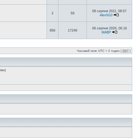
08 серпня 2011, 08:57
2
59
AlexN10
06 серпня 2026, 06:16
856
17249
MABP
Часовий пояс UTC + 2 годин [
DST
]
лин)