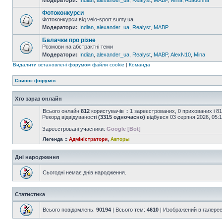
Модератори:
Indian
,
alexander_ua
,
Realyst
,
MABP
,
Mina
,
Abadonna
Фотоконкурси
Фотоконкурси від velo-sport.sumy.ua
Модератори:
Indian
,
alexander_ua
,
Realyst
,
MABP
Балачки про різне
Розмови на абстрактні теми
Модератори:
Indian
,
alexander_ua
,
Realyst
,
MABP
,
AlexN10
,
Mina
Видалити встановлені форумом файли cookie
|
Команда
Список форумів
Хто зараз онлайн
Всього онлайн
812
користувачів :: 1 зареєстрованих, 0 прихованих і 8
Рекорд відвідуваності
(3315 одночасно)
відбувся 03 серпня 2026, 05:
Зареєстровані учасники:
Google [Bot]
Легенда ::
Адміністратори
,
Авторы
Дні народження
Сьогодні немає днів народження.
Статистика
Всього повідомлень:
90194
| Всього тем:
4610
| Изображений в галере