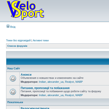
Вхід
Теми без відповідей
|
Активні теми
Список форумів
Наш Сайт
Анонси
Объявления о новшествах и изменениях на сайте
Модератори:
Indian
,
alexander_ua
,
Realyst
,
MABP
Питання, пропозиції та побажання
Питання, пропозиції та побажання щодо роботи сайту та форуму
Модератори:
Indian
,
alexander_ua
,
Realyst
,
MABP
Покатеньки
Велосипедні івенти