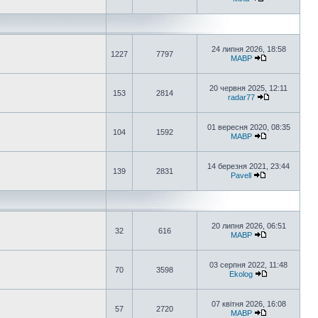
24 липня 2026, 18:58
1227
7797
MABP
20 червня 2025, 12:11
153
2814
radar77
01 вересня 2020, 08:35
104
1592
MABP
14 березня 2021, 23:44
139
2831
Pavell
20 липня 2026, 06:51
32
616
MABP
03 серпня 2022, 11:48
70
3598
Ekolog
07 квітня 2026, 16:08
57
2720
MABP