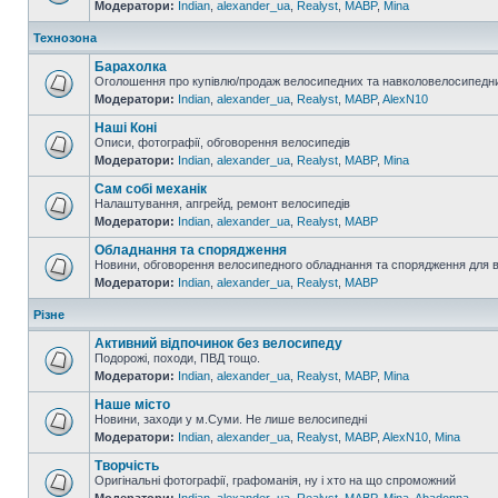
Модератори:
Indian
,
alexander_ua
,
Realyst
,
MABP
,
Mina
Технозона
Барахолка
Оголошення про купівлю/продаж велосипедних та навколовелосипедни
Модератори:
Indian
,
alexander_ua
,
Realyst
,
MABP
,
AlexN10
Наші Коні
Описи, фотографії, обговорення велосипедів
Модератори:
Indian
,
alexander_ua
,
Realyst
,
MABP
,
Mina
Сам собі механік
Налаштування, апгрейд, ремонт велосипедів
Модератори:
Indian
,
alexander_ua
,
Realyst
,
MABP
Обладнання та спорядження
Новини, обговорення велосипедного обладнання та спорядження для 
Модератори:
Indian
,
alexander_ua
,
Realyst
,
MABP
Різне
Активний відпочинок без велосипеду
Подорожі, походи, ПВД тощо.
Модератори:
Indian
,
alexander_ua
,
Realyst
,
MABP
,
Mina
Наше місто
Новини, заходи у м.Суми. Не лише велосипедні
Модератори:
Indian
,
alexander_ua
,
Realyst
,
MABP
,
AlexN10
,
Mina
Творчість
Оригінальні фотографії, графоманія, ну і хто на що спроможний