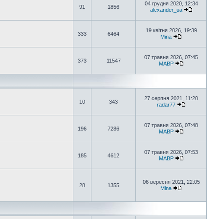
04 грудня 2020, 12:34
91
1856
alexander_ua
19 квітня 2026, 19:39
333
6464
Mina
07 травня 2026, 07:45
373
11547
MABP
27 серпня 2021, 11:20
10
343
radar77
07 травня 2026, 07:48
196
7286
MABP
07 травня 2026, 07:53
185
4612
MABP
06 вересня 2021, 22:05
28
1355
Mina