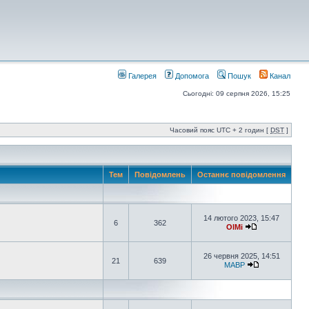
Галерея
Допомога
Пошук
Канал
Сьогодні: 09 серпня 2026, 15:25
Часовий пояс UTC + 2 годин [
DST
]
Тем
Повідомлень
Останнє повідомлення
14 лютого 2023, 15:47
6
362
OlMi
26 червня 2025, 14:51
21
639
MABP