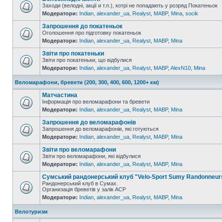
Заходи (велодні, акції и т.п.), котрі не попадають у розряд Покатеньок
Модератори:
Indian
,
alexander_ua
,
Realyst
,
MABP
,
Mina
,
socik
Запрошення до покатеньок
Оголошення про підготовку покатеньок
Модератори:
Indian
,
alexander_ua
,
Realyst
,
MABP
,
Mina
Звіти про покатеньки
Звіти про покатеньки, що відбулися
Модератори:
Indian
,
alexander_ua
,
Realyst
,
MABP
,
AlexN10
,
Mina
Веломарафони, бревети (200, 300, 400, 600, 1200+ км)
Матчастина
Інформація про веломарафони та бревети
Модератори:
Indian
,
alexander_ua
,
Realyst
,
MABP
,
Mina
Запрошення до веломарафонів
Запрошення до веломарафонів, які готуються
Модератори:
Indian
,
alexander_ua
,
Realyst
,
MABP
,
Mina
Звіти про веломарафони
Звіти про веломарафони, які відбулися
Модератори:
Indian
,
alexander_ua
,
Realyst
,
MABP
,
Mina
Сумський рандонерський клуб "Velo-Sport Sumy Randonneur
Рандонерський клуб в Сумах.
Организація бреветів у залік АСР
Модератори:
Indian
,
alexander_ua
,
Realyst
,
MABP
,
Mina
Велотуризм