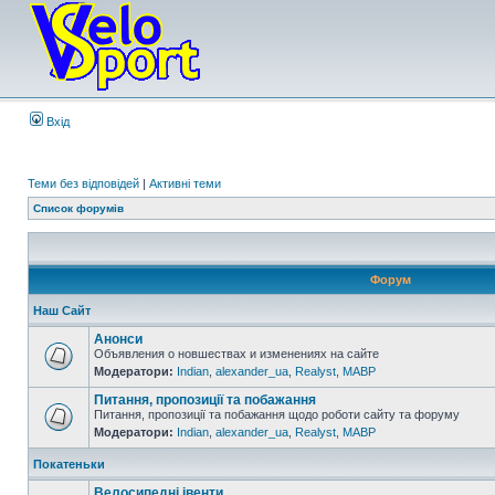
Вхід
Теми без відповідей
|
Активні теми
Список форумів
Форум
Наш Сайт
Анонси
Объявления о новшествах и изменениях на сайте
Модератори:
Indian
,
alexander_ua
,
Realyst
,
MABP
Питання, пропозиції та побажання
Питання, пропозиції та побажання щодо роботи сайту та форуму
Модератори:
Indian
,
alexander_ua
,
Realyst
,
MABP
Покатеньки
Велосипедні івенти