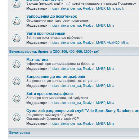
Заходи (велодні, акції и т.п.), котрі не попадають у розряд Покатеньок
Модератори:
Indian
,
alexander_ua
,
Realyst
,
MABP
,
Mina
,
socik
Запрошення до покатеньок
Оголошення про підготовку покатеньок
Модератори:
Indian
,
alexander_ua
,
Realyst
,
MABP
,
Mina
Звіти про покатеньки
Звіти про покатеньки, що відбулися
Модератори:
Indian
,
alexander_ua
,
Realyst
,
MABP
,
AlexN10
,
Mina
Веломарафони, бревети (200, 300, 400, 600, 1200+ км)
Матчастина
Інформація про веломарафони та бревети
Модератори:
Indian
,
alexander_ua
,
Realyst
,
MABP
,
Mina
Запрошення до веломарафонів
Запрошення до веломарафонів, які готуються
Модератори:
Indian
,
alexander_ua
,
Realyst
,
MABP
,
Mina
Звіти про веломарафони
Звіти про веломарафони, які відбулися
Модератори:
Indian
,
alexander_ua
,
Realyst
,
MABP
,
Mina
Сумський рандонерський клуб "Velo-Sport Sumy Randonneur
Рандонерський клуб в Сумах.
Организація бреветів у залік АСР
Модератори:
Indian
,
alexander_ua
,
Realyst
,
MABP
,
Mina
Велотуризм