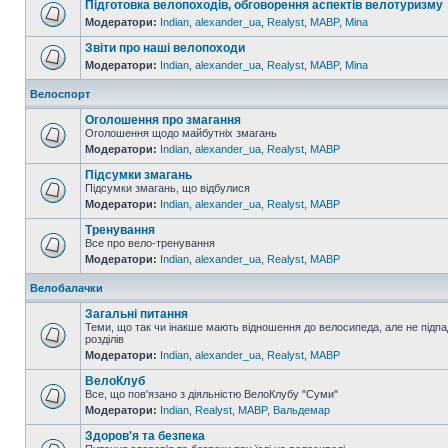
Підготовка велопоходів, обговорення аспектів велотуризму
Модератори:
Indian
,
alexander_ua
,
Realyst
,
MABP
,
Mina
Звіти про наші велопоходи
Модератори:
Indian
,
alexander_ua
,
Realyst
,
MABP
,
Mina
Велоспорт
Оголошення про змагання
Оголошення щодо майбутніх змагань
Модератори:
Indian
,
alexander_ua
,
Realyst
,
MABP
Підсумки змагань
Підсумки змагань, що відбулися
Модератори:
Indian
,
alexander_ua
,
Realyst
,
MABP
Тренування
Все про вело-тренування
Модератори:
Indian
,
alexander_ua
,
Realyst
,
MABP
Велобалачки
Загальні питання
Теми, що так чи інакше мають відношення до велосипеда, але не підпа
розділів
Модератори:
Indian
,
alexander_ua
,
Realyst
,
MABP
ВелоКлуб
Все, що пов'язано з діяльністю ВелоКлубу "Суми"
Модератори:
Indian
,
Realyst
,
MABP
,
Вальдемар
Здоров'я та безпека