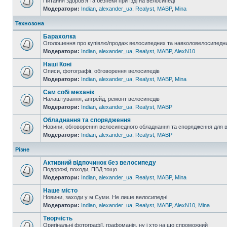
Питання здоров'я та безпеки при їзді на велосипеді
Модератори:
Indian
,
alexander_ua
,
Realyst
,
MABP
,
Mina
Технозона
Барахолка
Оголошення про купівлю/продаж велосипедних та навколовелосипедни
Модератори:
Indian
,
alexander_ua
,
Realyst
,
MABP
,
AlexN10
Наші Коні
Описи, фотографії, обговорення велосипедів
Модератори:
Indian
,
alexander_ua
,
Realyst
,
MABP
,
Mina
Сам собі механік
Налаштування, апгрейд, ремонт велосипедів
Модератори:
Indian
,
alexander_ua
,
Realyst
,
MABP
Обладнання та спорядження
Новини, обговорення велосипедного обладнання та спорядження для 
Модератори:
Indian
,
alexander_ua
,
Realyst
,
MABP
Різне
Активний відпочинок без велосипеду
Подорожі, походи, ПВД тощо.
Модератори:
Indian
,
alexander_ua
,
Realyst
,
MABP
,
Mina
Наше місто
Новини, заходи у м.Суми. Не лише велосипедні
Модератори:
Indian
,
alexander_ua
,
Realyst
,
MABP
,
AlexN10
,
Mina
Творчість
Оригінальні фотографії, графоманія, ну і хто на що спроможний