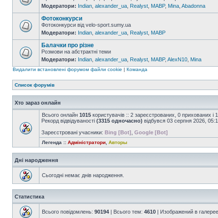
Модератори:
Indian
,
alexander_ua
,
Realyst
,
MABP
,
Mina
,
Abadonna
Фотоконкурси
Фотоконкурси від velo-sport.sumy.ua
Модератори:
Indian
,
alexander_ua
,
Realyst
,
MABP
Балачки про різне
Розмови на абстрактні теми
Модератори:
Indian
,
alexander_ua
,
Realyst
,
MABP
,
AlexN10
,
Mina
Видалити встановлені форумом файли cookie
|
Команда
Список форумів
Хто зараз онлайн
Всього онлайн
1015
користувачів :: 2 зареєстрованих, 0 прихованих і 
Рекорд відвідуваності
(3315 одночасно)
відбувся 03 серпня 2026, 05:
Зареєстровані учасники:
Bing [Bot]
,
Google [Bot]
Легенда ::
Адміністратори
,
Авторы
Дні народження
Сьогодні немає днів народження.
Статистика
Всього повідомлень:
90194
| Всього тем:
4610
| Изображений в галере