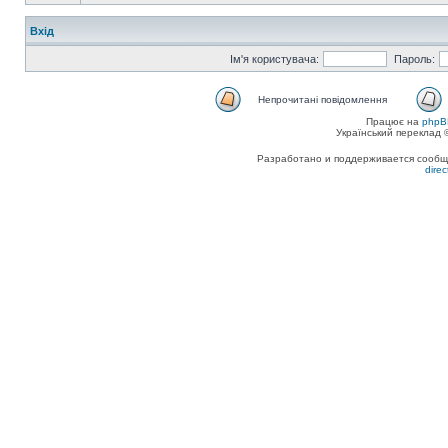
Вхід
Ім'я користувача:
Пароль:
Непрочитані повідомлення
Працює на
phpB
Український переклад
Разработано и поддерживается сообщес
dire