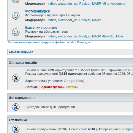
Модератори:
Indian
,
alexander_ua
,
Realyst
,
MABP
,
Mina
,
Abadonna
Фотоконкурси
Фотоконкурси від velo-sport.sumy.ua
Модератори:
Indian
,
alexander_ua
,
Realyst
,
MABP
Балачки про різне
Розмови на абстрактні теми
Модератори:
Indian
,
alexander_ua
,
Realyst
,
MABP
,
AlexN10
,
Mina
Видалити встановлені форумом файли cookie
|
Команда
Список форумів
Хто зараз онлайн
Всього онлайн
820
користувачів :: 1 зареєстрованих, 0 прихованих і 8
Рекорд відвідуваності
(3315 одночасно)
відбувся 03 серпня 2026, 05:
Зареєстровані учасники:
Google [Bot]
Легенда ::
Адміністратори
,
Авторы
Дні народження
Сьогодні немає днів народження.
Статистика
Всього повідомлень:
90194
| Всього тем:
4610
| Изображений в галере