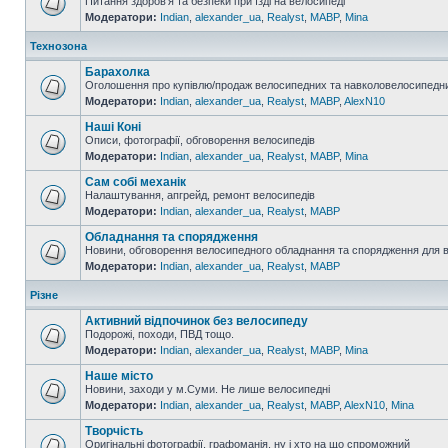
Питання здоров'я та безпеки при їзді на велосипеді
Модератори:
Indian
,
alexander_ua
,
Realyst
,
MABP
,
Mina
Технозона
Барахолка
Оголошення про купівлю/продаж велосипедних та навколовелосипедни
Модератори:
Indian
,
alexander_ua
,
Realyst
,
MABP
,
AlexN10
Наші Коні
Описи, фотографії, обговорення велосипедів
Модератори:
Indian
,
alexander_ua
,
Realyst
,
MABP
,
Mina
Сам собі механік
Налаштування, апгрейд, ремонт велосипедів
Модератори:
Indian
,
alexander_ua
,
Realyst
,
MABP
Обладнання та спорядження
Новини, обговорення велосипедного обладнання та спорядження для 
Модератори:
Indian
,
alexander_ua
,
Realyst
,
MABP
Різне
Активний відпочинок без велосипеду
Подорожі, походи, ПВД тощо.
Модератори:
Indian
,
alexander_ua
,
Realyst
,
MABP
,
Mina
Наше місто
Новини, заходи у м.Суми. Не лише велосипедні
Модератори:
Indian
,
alexander_ua
,
Realyst
,
MABP
,
AlexN10
,
Mina
Творчість
Оригінальні фотографії, графоманія, ну і хто на що спроможний