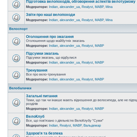
Підготовка велопоходів, обговорення аспектів велотуризму
Модератори:
Indian
,
alexander_ua
,
Realyst
,
MABP
,
Mina
Звіти про наші велопоходи
Модератори:
Indian
,
alexander_ua
,
Realyst
,
MABP
,
Mina
Велоспорт
Оголошення про змагання
Оголошення щодо майбутніх змагань
Модератори:
Indian
,
alexander_ua
,
Realyst
,
MABP
Підсумки змагань
Підсумки змагань, що відбулися
Модератори:
Indian
,
alexander_ua
,
Realyst
,
MABP
Тренування
Все про вело-тренування
Модератори:
Indian
,
alexander_ua
,
Realyst
,
MABP
Велобалачки
Загальні питання
Теми, що так чи інакше мають відношення до велосипеда, але не підпа
розділів
Модератори:
Indian
,
alexander_ua
,
Realyst
,
MABP
ВелоКлуб
Все, що пов'язано з діяльністю ВелоКлубу "Суми"
Модератори:
Indian
,
Realyst
,
MABP
,
Вальдемар
Здоров'я та безпека