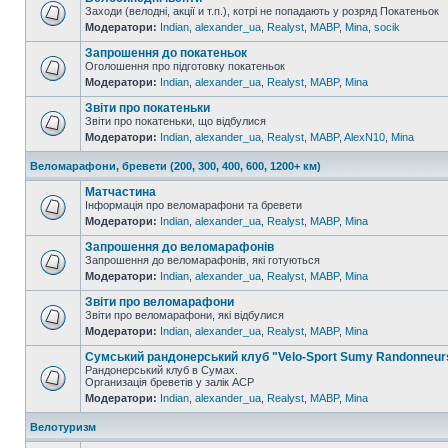
Заходи (велодні, акції и т.п.), котрі не попадають у розряд Покатеньок
Модератори:
Indian
,
alexander_ua
,
Realyst
,
MABP
,
Mina
,
socik
Запрошення до покатеньок
Оголошення про підготовку покатеньок
Модератори:
Indian
,
alexander_ua
,
Realyst
,
MABP
,
Mina
Звіти про покатеньки
Звіти про покатеньки, що відбулися
Модератори:
Indian
,
alexander_ua
,
Realyst
,
MABP
,
AlexN10
,
Mina
Веломарафони, бревети (200, 300, 400, 600, 1200+ км)
Матчастина
Інформація про веломарафони та бревети
Модератори:
Indian
,
alexander_ua
,
Realyst
,
MABP
,
Mina
Запрошення до веломарафонів
Запрошення до веломарафонів, які готуються
Модератори:
Indian
,
alexander_ua
,
Realyst
,
MABP
,
Mina
Звіти про веломарафони
Звіти про веломарафони, які відбулися
Модератори:
Indian
,
alexander_ua
,
Realyst
,
MABP
,
Mina
Сумський рандонерський клуб "Velo-Sport Sumy Randonneur
Рандонерський клуб в Сумах.
Организація бреветів у залік АСР
Модератори:
Indian
,
alexander_ua
,
Realyst
,
MABP
,
Mina
Велотуризм