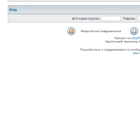
Вхід
Ім'я користувача:
Пароль:
Непрочитані повідомлення
Працює на
phpB
Український переклад
Разработано и поддерживается сообщес
dire