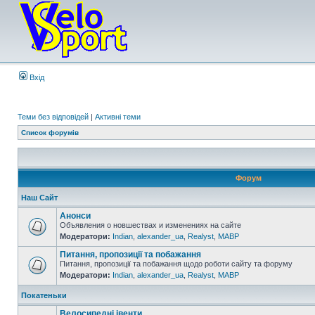
Вхід
Теми без відповідей
|
Активні теми
Список форумів
Форум
Наш Сайт
Анонси
Объявления о новшествах и изменениях на сайте
Модератори:
Indian
,
alexander_ua
,
Realyst
,
MABP
Питання, пропозиції та побажання
Питання, пропозиції та побажання щодо роботи сайту та форуму
Модератори:
Indian
,
alexander_ua
,
Realyst
,
MABP
Покатеньки
Велосипедні івенти