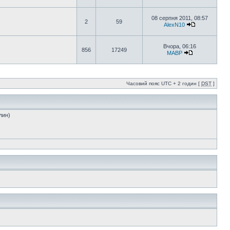
08 серпня 2011, 08:57
2
59
AlexN10
Вчора, 06:16
856
17249
MABP
Часовий пояс UTC + 2 годин [
DST
]
лин)