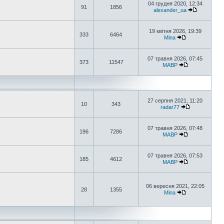
04 грудня 2020, 12:34
91
1856
alexander_ua
19 квітня 2026, 19:39
333
6464
Mina
07 травня 2026, 07:45
373
11547
MABP
27 серпня 2021, 11:20
10
343
radar77
07 травня 2026, 07:48
196
7286
MABP
07 травня 2026, 07:53
185
4612
MABP
06 вересня 2021, 22:05
28
1355
Mina