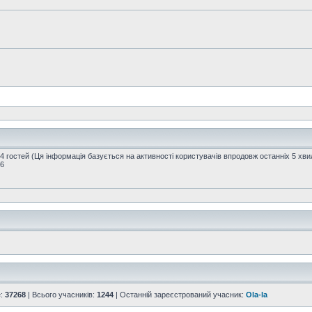
84 гостей (Ця інформація базується на активності користувачів впродовж останніх 5 хви
16
е:
37268
| Всього учасників:
1244
| Останній зареєстрований учасник:
Ola-la