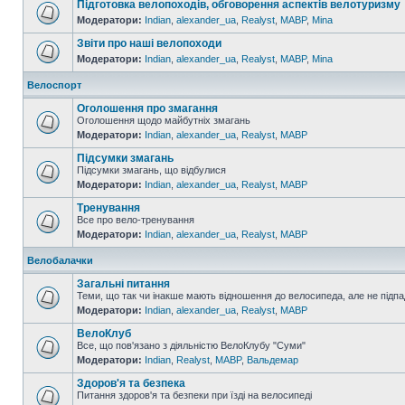
Підготовка велопоходів, обговорення аспектів велотуризму
Модератори:
Indian
,
alexander_ua
,
Realyst
,
MABP
,
Mina
Звіти про наші велопоходи
Модератори:
Indian
,
alexander_ua
,
Realyst
,
MABP
,
Mina
Велоспорт
Оголошення про змагання
Оголошення щодо майбутніх змагань
Модератори:
Indian
,
alexander_ua
,
Realyst
,
MABP
Підсумки змагань
Підсумки змагань, що відбулися
Модератори:
Indian
,
alexander_ua
,
Realyst
,
MABP
Тренування
Все про вело-тренування
Модератори:
Indian
,
alexander_ua
,
Realyst
,
MABP
Велобалачки
Загальні питання
Теми, що так чи інакше мають відношення до велосипеда, але не підпа
Модератори:
Indian
,
alexander_ua
,
Realyst
,
MABP
ВелоКлуб
Все, що пов'язано з діяльністю ВелоКлубу "Суми"
Модератори:
Indian
,
Realyst
,
MABP
,
Вальдемар
Здоров'я та безпека
Питання здоров'я та безпеки при їзді на велосипеді