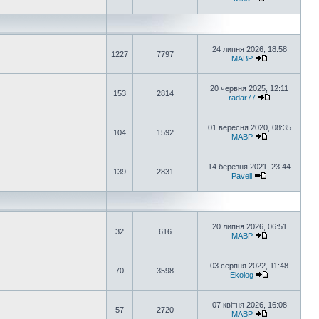
24 липня 2026, 18:58
1227
7797
MABP
20 червня 2025, 12:11
153
2814
radar77
01 вересня 2020, 08:35
104
1592
MABP
14 березня 2021, 23:44
139
2831
Pavell
20 липня 2026, 06:51
32
616
MABP
03 серпня 2022, 11:48
70
3598
Ekolog
07 квітня 2026, 16:08
57
2720
MABP