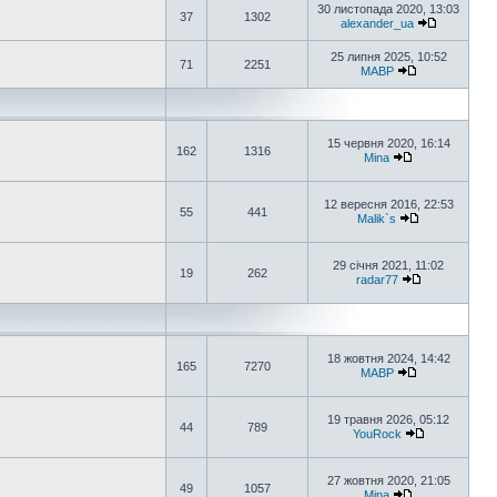
30 листопада 2020, 13:03
37
1302
alexander_ua
25 липня 2025, 10:52
71
2251
MABP
15 червня 2020, 16:14
162
1316
Mina
12 вересня 2016, 22:53
55
441
Malik`s
29 січня 2021, 11:02
19
262
radar77
18 жовтня 2024, 14:42
165
7270
MABP
19 травня 2026, 05:12
44
789
YouRock
27 жовтня 2020, 21:05
49
1057
Mina