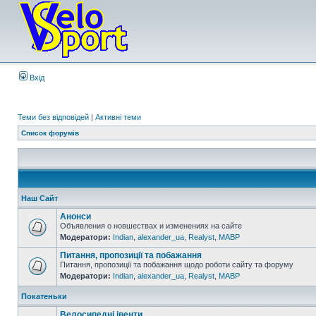
Вхід
Теми без відповідей
|
Активні теми
Список форумів
Наш Сайт
Анонси
Объявления о новшествах и изменениях на сайте
Модератори:
Indian
,
alexander_ua
,
Realyst
,
MABP
Питання, пропозиції та побажання
Питання, пропозиції та побажання щодо роботи сайту та форуму
Модератори:
Indian
,
alexander_ua
,
Realyst
,
MABP
Покатеньки
Велосипедні івенти