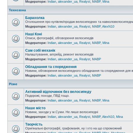
Модератори:
Indian
,
alexander_ua
,
Realyst
,
MABP
,
Mina
Технозона
Барахолка
Оголошення про купівлю/продаж велосипедних та навколовелосипедни
Модератори:
Indian
,
alexander_ua
,
Realyst
,
MABP
,
AlexN10
Наші Коні
Описи, фотографії, обговорення велосипедів
Модератори:
Indian
,
alexander_ua
,
Realyst
,
MABP
,
Mina
Сам собі механік
Налаштування, апгрейд, ремонт велосипедів
Модератори:
Indian
,
alexander_ua
,
Realyst
,
MABP
Обладнання та спорядження
Новини, обговорення велосипедного обладнання та спорядження для 
Модератори:
Indian
,
alexander_ua
,
Realyst
,
MABP
Різне
Активний відпочинок без велосипеду
Подорожі, походи, ПВД тощо.
Модератори:
Indian
,
alexander_ua
,
Realyst
,
MABP
,
Mina
Наше місто
Новини, заходи у м.Суми. Не лише велосипедні
Модератори:
Indian
,
alexander_ua
,
Realyst
,
MABP
,
AlexN10
,
Mina
Творчість
Оригінальні фотографії, графоманія, ну і хто на що спроможний