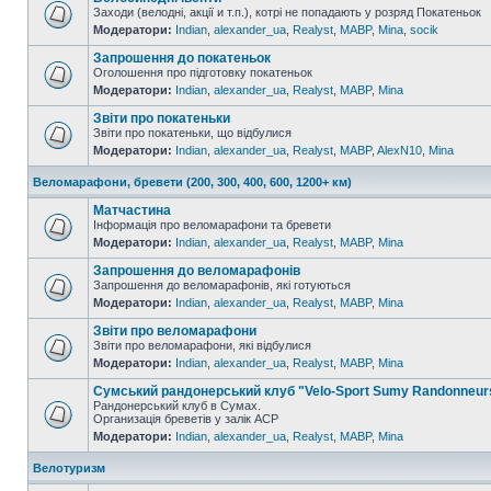
Заходи (велодні, акції и т.п.), котрі не попадають у розряд Покатеньок
Модератори:
Indian
,
alexander_ua
,
Realyst
,
MABP
,
Mina
,
socik
Запрошення до покатеньок
Оголошення про підготовку покатеньок
Модератори:
Indian
,
alexander_ua
,
Realyst
,
MABP
,
Mina
Звіти про покатеньки
Звіти про покатеньки, що відбулися
Модератори:
Indian
,
alexander_ua
,
Realyst
,
MABP
,
AlexN10
,
Mina
Веломарафони, бревети (200, 300, 400, 600, 1200+ км)
Матчастина
Інформація про веломарафони та бревети
Модератори:
Indian
,
alexander_ua
,
Realyst
,
MABP
,
Mina
Запрошення до веломарафонів
Запрошення до веломарафонів, які готуються
Модератори:
Indian
,
alexander_ua
,
Realyst
,
MABP
,
Mina
Звіти про веломарафони
Звіти про веломарафони, які відбулися
Модератори:
Indian
,
alexander_ua
,
Realyst
,
MABP
,
Mina
Сумський рандонерський клуб "Velo-Sport Sumy Randonneur
Рандонерський клуб в Сумах.
Организація бреветів у залік АСР
Модератори:
Indian
,
alexander_ua
,
Realyst
,
MABP
,
Mina
Велотуризм