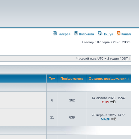
Галерея
Допомога
Пошук
Канал
Сьогодні: 07 серпня 2026, 23:26
Часовий пояс UTC + 2 годин [
DST
]
Тем
Повідомлень
Останнє повідомлення
14 лютого 2023, 15:47
6
362
OlMi
26 червня 2025, 14:51
21
639
MABP