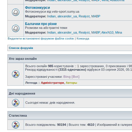
Модератори:
Indian
,
alexander_ua
,
Realyst
,
MABP
,
Mina
,
Abadonna
Фотоконкурси
Фотоконкурси від velo-sport.sumy.ua
Модератори:
Indian
,
alexander_ua
,
Realyst
,
MABP
Балачки про різне
Розмови на абстрактні теми
Модератори:
Indian
,
alexander_ua
,
Realyst
,
MABP
,
AlexN10
,
Mina
Видалити встановлені форумом файли cookie
|
Команда
Список форумів
Хто зараз онлайн
Всього онлайн
985
користувачів :: 1 зареєстрованих, 0 прихованих і 9
Рекорд відвідуваності
(3315 одночасно)
відбувся 03 серпня 2026, 05:
Зареєстровані учасники:
Bing [Bot]
Легенда ::
Адміністратори
,
Авторы
Дні народження
Сьогодні немає днів народження.
Статистика
Всього повідомлень:
90194
| Всього тем:
4610
| Изображений в галере