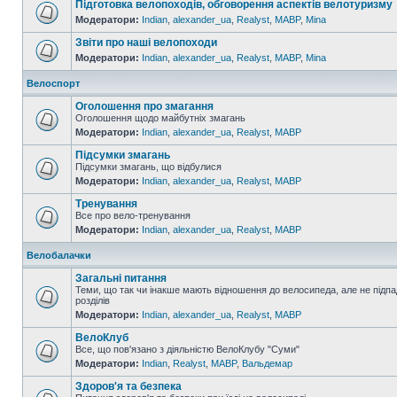
Підготовка велопоходів, обговорення аспектів велотуризму
Модератори:
Indian
,
alexander_ua
,
Realyst
,
MABP
,
Mina
Звіти про наші велопоходи
Модератори:
Indian
,
alexander_ua
,
Realyst
,
MABP
,
Mina
Велоспорт
Оголошення про змагання
Оголошення щодо майбутніх змагань
Модератори:
Indian
,
alexander_ua
,
Realyst
,
MABP
Підсумки змагань
Підсумки змагань, що відбулися
Модератори:
Indian
,
alexander_ua
,
Realyst
,
MABP
Тренування
Все про вело-тренування
Модератори:
Indian
,
alexander_ua
,
Realyst
,
MABP
Велобалачки
Загальні питання
Теми, що так чи інакше мають відношення до велосипеда, але не підпа
розділів
Модератори:
Indian
,
alexander_ua
,
Realyst
,
MABP
ВелоКлуб
Все, що пов'язано з діяльністю ВелоКлубу "Суми"
Модератори:
Indian
,
Realyst
,
MABP
,
Вальдемар
Здоров'я та безпека