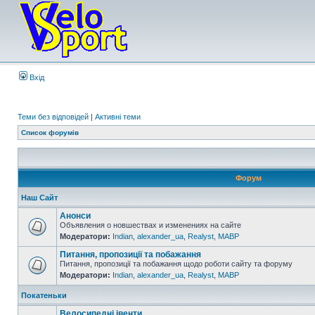
Вхід
Теми без відповідей
|
Активні теми
Список форумів
Форум
Наш Сайт
Анонси
Объявления о новшествах и изменениях на сайте
Модератори:
Indian
,
alexander_ua
,
Realyst
,
MABP
Питання, пропозиції та побажання
Питання, пропозиції та побажання щодо роботи сайту та форуму
Модератори:
Indian
,
alexander_ua
,
Realyst
,
MABP
Покатеньки
Велосипедні івенти