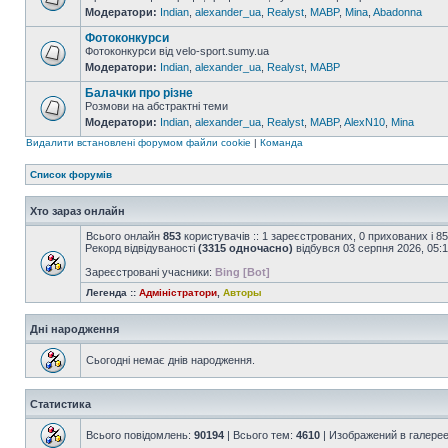
Модератори:
Indian
,
alexander_ua
,
Realyst
,
MABP
,
Mina
,
Abadonna
Фотоконкурси
Фотоконкурси від velo-sport.sumy.ua
Модератори:
Indian
,
alexander_ua
,
Realyst
,
MABP
Балачки про різне
Розмови на абстрактні теми
Модератори:
Indian
,
alexander_ua
,
Realyst
,
MABP
,
AlexN10
,
Mina
Видалити встановлені форумом файли cookie
|
Команда
Список форумів
Хто зараз онлайн
Всього онлайн
853
користувачів :: 1 зареєстрованих, 0 прихованих і 8
Рекорд відвідуваності
(3315 одночасно)
відбувся 03 серпня 2026, 05:
Зареєстровані учасники:
Bing [Bot]
Легенда ::
Адміністратори
,
Авторы
Дні народження
Сьогодні немає днів народження.
Статистика
Всього повідомлень:
90194
| Всього тем:
4610
| Изображений в галере