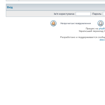
Вхід
Ім'я користувача:
Пароль:
Непрочитані повідомлення
Працює на
phpB
Український переклад
Разработано и поддерживается сообщес
dire