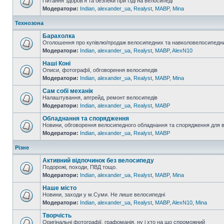
Питання здоров'я та безпеки при їзді на велосипеді
Модератори:
Indian
,
alexander_ua
,
Realyst
,
MABP
,
Mina
Технозона
Барахолка
Оголошення про купівлю/продаж велосипедних та навколовелосипедни
Модератори:
Indian
,
alexander_ua
,
Realyst
,
MABP
,
AlexN10
Наші Коні
Описи, фотографії, обговорення велосипедів
Модератори:
Indian
,
alexander_ua
,
Realyst
,
MABP
,
Mina
Сам собі механік
Налаштування, апгрейд, ремонт велосипедів
Модератори:
Indian
,
alexander_ua
,
Realyst
,
MABP
Обладнання та спорядження
Новини, обговорення велосипедного обладнання та спорядження для 
Модератори:
Indian
,
alexander_ua
,
Realyst
,
MABP
Різне
Активний відпочинок без велосипеду
Подорожі, походи, ПВД тощо.
Модератори:
Indian
,
alexander_ua
,
Realyst
,
MABP
,
Mina
Наше місто
Новини, заходи у м.Суми. Не лише велосипедні
Модератори:
Indian
,
alexander_ua
,
Realyst
,
MABP
,
AlexN10
,
Mina
Творчість
Оригінальні фотографії, графоманія, ну і хто на що спроможний