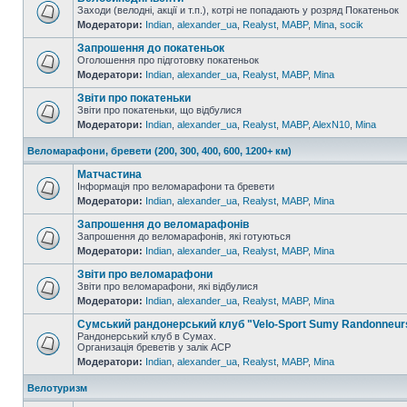
Заходи (велодні, акції и т.п.), котрі не попадають у розряд Покатеньок
Модератори:
Indian
,
alexander_ua
,
Realyst
,
MABP
,
Mina
,
socik
Запрошення до покатеньок
Оголошення про підготовку покатеньок
Модератори:
Indian
,
alexander_ua
,
Realyst
,
MABP
,
Mina
Звіти про покатеньки
Звіти про покатеньки, що відбулися
Модератори:
Indian
,
alexander_ua
,
Realyst
,
MABP
,
AlexN10
,
Mina
Веломарафони, бревети (200, 300, 400, 600, 1200+ км)
Матчастина
Інформація про веломарафони та бревети
Модератори:
Indian
,
alexander_ua
,
Realyst
,
MABP
,
Mina
Запрошення до веломарафонів
Запрошення до веломарафонів, які готуються
Модератори:
Indian
,
alexander_ua
,
Realyst
,
MABP
,
Mina
Звіти про веломарафони
Звіти про веломарафони, які відбулися
Модератори:
Indian
,
alexander_ua
,
Realyst
,
MABP
,
Mina
Сумський рандонерський клуб "Velo-Sport Sumy Randonneur
Рандонерський клуб в Сумах.
Организація бреветів у залік АСР
Модератори:
Indian
,
alexander_ua
,
Realyst
,
MABP
,
Mina
Велотуризм