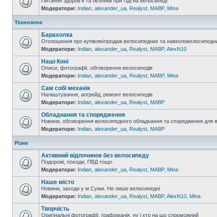
Питання здоров'я та безпеки при їзді на велосипеді
Модератори:
Indian
,
alexander_ua
,
Realyst
,
MABP
,
Mina
Технозона
Барахолка
Оголошення про купівлю/продаж велосипедних та навколовелосипедни
Модератори:
Indian
,
alexander_ua
,
Realyst
,
MABP
,
AlexN10
Наші Коні
Описи, фотографії, обговорення велосипедів
Модератори:
Indian
,
alexander_ua
,
Realyst
,
MABP
,
Mina
Сам собі механік
Налаштування, апгрейд, ремонт велосипедів
Модератори:
Indian
,
alexander_ua
,
Realyst
,
MABP
Обладнання та спорядження
Новини, обговорення велосипедного обладнання та спорядження для 
Модератори:
Indian
,
alexander_ua
,
Realyst
,
MABP
Різне
Активний відпочинок без велосипеду
Подорожі, походи, ПВД тощо.
Модератори:
Indian
,
alexander_ua
,
Realyst
,
MABP
,
Mina
Наше місто
Новини, заходи у м.Суми. Не лише велосипедні
Модератори:
Indian
,
alexander_ua
,
Realyst
,
MABP
,
AlexN10
,
Mina
Творчість
Оригінальні фотографії, графоманія, ну і хто на що спроможний