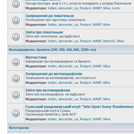
Заходи (велодні, акції и т.п.), котрі не попадають у розряд Покатеньок
Модератори:
Indian
,
alexander_ua
,
Realyst
,
MABP
,
Mina
,
socik
Запрошення до покатеньок
Оголошення про підготовку покатеньок
Модератори:
Indian
,
alexander_ua
,
Realyst
,
MABP
,
Mina
Звіти про покатеньки
Звіти про покатеньки, що відбулися
Модератори:
Indian
,
alexander_ua
,
Realyst
,
MABP
,
AlexN10
,
Mina
Веломарафони, бревети (200, 300, 400, 600, 1200+ км)
Матчастина
Інформація про веломарафони та бревети
Модератори:
Indian
,
alexander_ua
,
Realyst
,
MABP
,
Mina
Запрошення до веломарафонів
Запрошення до веломарафонів, які готуються
Модератори:
Indian
,
alexander_ua
,
Realyst
,
MABP
,
Mina
Звіти про веломарафони
Звіти про веломарафони, які відбулися
Модератори:
Indian
,
alexander_ua
,
Realyst
,
MABP
,
Mina
Сумський рандонерський клуб "Velo-Sport Sumy Randonneur
Рандонерський клуб в Сумах.
Организація бреветів у залік АСР
Модератори:
Indian
,
alexander_ua
,
Realyst
,
MABP
,
Mina
Велотуризм