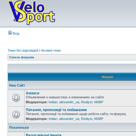
Вхід
Теми без відповідей
|
Активні теми
Список форумів
Форум
Наш Сайт
Анонси
Объявления о новшествах и изменениях на сайте
Модератори:
Indian
,
alexander_ua
,
Realyst
,
MABP
Питання, пропозиції та побажання
Питання, пропозиції та побажання щодо роботи сайту та форуму
Модератори:
Indian
,
alexander_ua
,
Realyst
,
MABP
Покатеньки
Велосипедні івенти