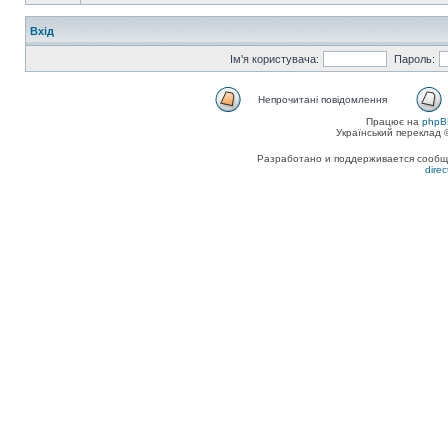
Вхід
Ім'я користувача:
Пароль:
Непрочитані повідомлення
Працює на
phpB
Український переклад
Разработано и поддерживается сообщес
dire