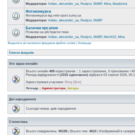
Модератори:
Indian
,
alexander_ua
,
Realyst
,
MABP
,
Mina
,
Abadonna
Фотоконкурси
Фотоконкурси від velo-sport.sumy.ua
Модератори:
Indian
,
alexander_ua
,
Realyst
,
MABP
Балачки про різне
Розмови на абстрактні теми
Модератори:
Indian
,
alexander_ua
,
Realyst
,
MABP
,
AlexN10
,
Mina
Видалити встановлені форумом файли cookie
|
Команда
Список форумів
Хто зараз онлайн
Всього онлайн
408
користувачів :: 1 зареєстрованих, 0 прихованих і 4
Рекорд відвідуваності
(3315 одночасно)
відбувся 03 серпня 2026, 05:
Зареєстровані учасники:
Bing [Bot]
Легенда ::
Адміністратори
,
Авторы
Дні народження
Сьогодні немає днів народження.
Статистика
Всього повідомлень:
90195
| Всього тем:
4610
| Изображений в галере