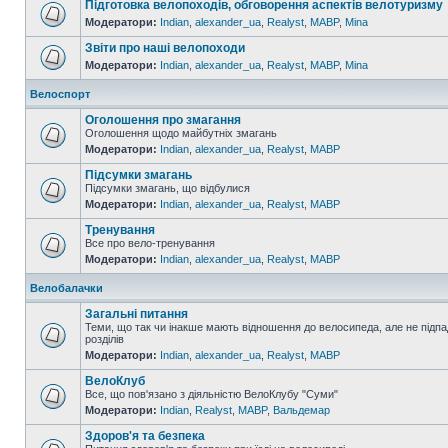
Підготовка велопоходів, обговорення аспектів велотуризму
Модератори:
Indian
,
alexander_ua
,
Realyst
,
MABP
,
Mina
Звіти про наші велопоходи
Модератори:
Indian
,
alexander_ua
,
Realyst
,
MABP
,
Mina
Велоспорт
Оголошення про змагання
Оголошення щодо майбутніх змагань
Модератори:
Indian
,
alexander_ua
,
Realyst
,
MABP
Підсумки змагань
Підсумки змагань, що відбулися
Модератори:
Indian
,
alexander_ua
,
Realyst
,
MABP
Тренування
Все про вело-тренування
Модератори:
Indian
,
alexander_ua
,
Realyst
,
MABP
Велобалачки
Загальні питання
Теми, що так чи інакше мають відношення до велосипеда, але не підпа
розділів
Модератори:
Indian
,
alexander_ua
,
Realyst
,
MABP
ВелоКлуб
Все, що пов'язано з діяльністю ВелоКлубу "Суми"
Модератори:
Indian
,
Realyst
,
MABP
,
Вальдемар
Здоров'я та безпека