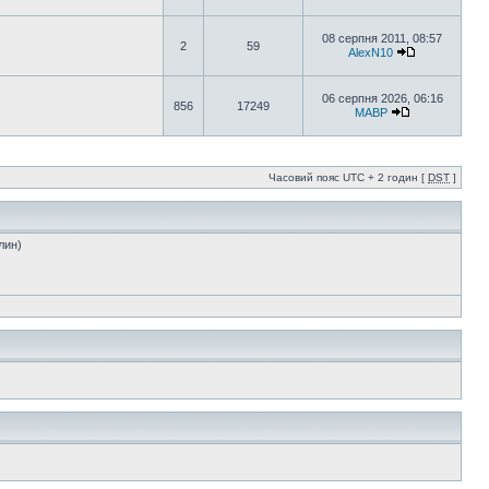
08 серпня 2011, 08:57
2
59
AlexN10
06 серпня 2026, 06:16
856
17249
MABP
Часовий пояс UTC + 2 годин [
DST
]
лин)