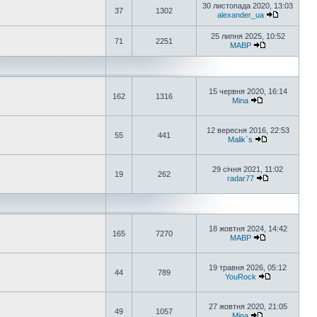
30 листопада 2020, 13:03
37
1302
alexander_ua
25 липня 2025, 10:52
71
2251
MABP
15 червня 2020, 16:14
162
1316
Mina
12 вересня 2016, 22:53
55
441
Malik`s
29 січня 2021, 11:02
19
262
radar77
18 жовтня 2024, 14:42
165
7270
MABP
19 травня 2026, 05:12
44
789
YouRock
27 жовтня 2020, 21:05
49
1057
Mina