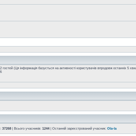
32 гостей (Ця інформація базується на активності користувачів впродовж останніх 5 хви
16
е:
37268
| Всього учасників:
1244
| Останній зареєстрований учасник:
Ola-la