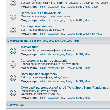
Заходи (велодні, акції и т.п.), котрі не попадають у розряд Покатеньок
Модератори:
Indian
,
alexander_ua
,
Realyst
,
MABP
,
Mina
,
socik
Запрошення до покатеньок
Оголошення про підготовку покатеньок
Модератори:
Indian
,
alexander_ua
,
Realyst
,
MABP
,
Mina
Звіти про покатеньки
Звіти про покатеньки, що відбулися
Модератори:
Indian
,
alexander_ua
,
Realyst
,
MABP
,
AlexN10
,
Mina
Веломарафони, бревети (200, 300, 400, 600, 1200+ км)
Матчастина
Інформація про веломарафони та бревети
Модератори:
Indian
,
alexander_ua
,
Realyst
,
MABP
,
Mina
Запрошення до веломарафонів
Запрошення до веломарафонів, які готуються
Модератори:
Indian
,
alexander_ua
,
Realyst
,
MABP
,
Mina
Звіти про веломарафони
Звіти про веломарафони, які відбулися
Модератори:
Indian
,
alexander_ua
,
Realyst
,
MABP
,
Mina
Сумський рандонерський клуб "Velo-Sport Sumy Randonneur
Рандонерський клуб в Сумах.
Организація бреветів у залік АСР
Модератори:
Indian
,
alexander_ua
,
Realyst
,
MABP
,
Mina
Велотуризм