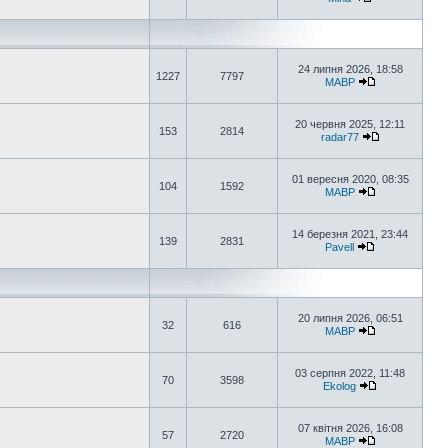
24 липня 2026, 18:58
1227
7797
MABP
20 червня 2025, 12:11
153
2814
radar77
01 вересня 2020, 08:35
104
1592
MABP
14 березня 2021, 23:44
139
2831
Pavell
20 липня 2026, 06:51
32
616
MABP
03 серпня 2022, 11:48
70
3598
Ekolog
07 квітня 2026, 16:08
57
2720
MABP