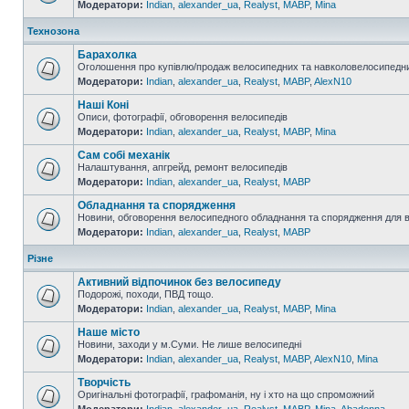
Модератори:
Indian
,
alexander_ua
,
Realyst
,
MABP
,
Mina
Технозона
Барахолка
Оголошення про купівлю/продаж велосипедних та навколовелосипедни
Модератори:
Indian
,
alexander_ua
,
Realyst
,
MABP
,
AlexN10
Наші Коні
Описи, фотографії, обговорення велосипедів
Модератори:
Indian
,
alexander_ua
,
Realyst
,
MABP
,
Mina
Сам собі механік
Налаштування, апгрейд, ремонт велосипедів
Модератори:
Indian
,
alexander_ua
,
Realyst
,
MABP
Обладнання та спорядження
Новини, обговорення велосипедного обладнання та спорядження для 
Модератори:
Indian
,
alexander_ua
,
Realyst
,
MABP
Різне
Активний відпочинок без велосипеду
Подорожі, походи, ПВД тощо.
Модератори:
Indian
,
alexander_ua
,
Realyst
,
MABP
,
Mina
Наше місто
Новини, заходи у м.Суми. Не лише велосипедні
Модератори:
Indian
,
alexander_ua
,
Realyst
,
MABP
,
AlexN10
,
Mina
Творчість
Оригінальні фотографії, графоманія, ну і хто на що спроможний