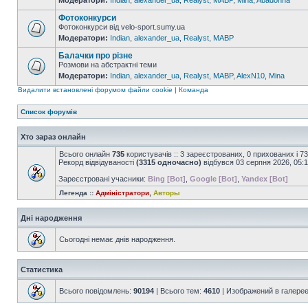
Модератори:
Indian
,
alexander_ua
,
Realyst
,
MABP
,
Mina
,
Abadonna
Фотоконкурси
Фотоконкурси від velo-sport.sumy.ua
Модератори:
Indian
,
alexander_ua
,
Realyst
,
MABP
Балачки про різне
Розмови на абстрактні теми
Модератори:
Indian
,
alexander_ua
,
Realyst
,
MABP
,
AlexN10
,
Mina
Видалити встановлені форумом файли cookie
|
Команда
Список форумів
Хто зараз онлайн
Всього онлайн
735
користувачів :: 3 зареєстрованих, 0 прихованих і 7
Рекорд відвідуваності
(3315 одночасно)
відбувся 03 серпня 2026, 05:
Зареєстровані учасники:
Bing [Bot]
,
Google [Bot]
,
Yandex [Bot]
Легенда ::
Адміністратори
,
Авторы
Дні народження
Сьогодні немає днів народження.
Статистика
Всього повідомлень:
90194
| Всього тем:
4610
| Изображений в галере