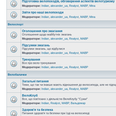
Підготовка велопоходів, обговорення аспектів велотуризму
Модератори:
Indian
,
alexander_ua
,
Realyst
,
MABP
,
Mina
Звіти про наші велопоходи
Модератори:
Indian
,
alexander_ua
,
Realyst
,
MABP
,
Mina
Велоспорт
Оголошення про змагання
Оголошення щодо майбутніх змагань
Модератори:
Indian
,
alexander_ua
,
Realyst
,
MABP
Підсумки змагань
Підсумки змагань, що відбулися
Модератори:
Indian
,
alexander_ua
,
Realyst
,
MABP
Тренування
Все про вело-тренування
Модератори:
Indian
,
alexander_ua
,
Realyst
,
MABP
Велобалачки
Загальні питання
Теми, що так чи інакше мають відношення до велосипеда, але не підпа
Модератори:
Indian
,
alexander_ua
,
Realyst
,
MABP
ВелоКлуб
Все, що пов'язано з діяльністю ВелоКлубу "Суми"
Модератори:
Indian
,
Realyst
,
MABP
,
Вальдемар
Здоров'я та безпека
Питання здоров'я та безпеки при їзді на велосипеді