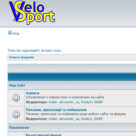
Вхід
Теми без відповідей
|
Активні теми
Список форумів
Наш Сайт
Анонси
Объявления о новшествах и изменениях на сайте
Модератори:
Indian
,
alexander_ua
,
Realyst
,
MABP
Питання, пропозиції та побажання
Питання, пропозиції та побажання щодо роботи сайту та форуму
Модератори:
Indian
,
alexander_ua
,
Realyst
,
MABP
Покатеньки
Велосипедні івенти