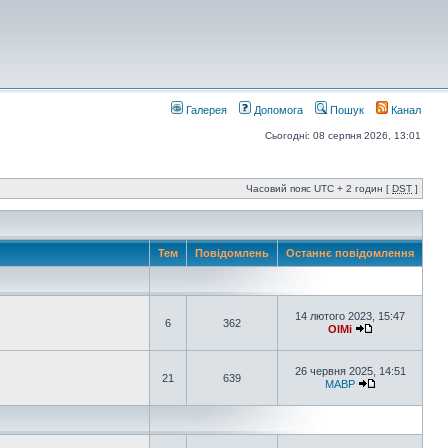
Галерея
Допомога
Пошук
Канал
Сьогодні: 08 серпня 2026, 13:01
Часовий пояс UTC + 2 годин [
DST
]
Тем
Повідомлень
Останнє повідомлення
14 лютого 2023, 15:47
6
362
OlMi
26 червня 2025, 14:51
21
639
MABP