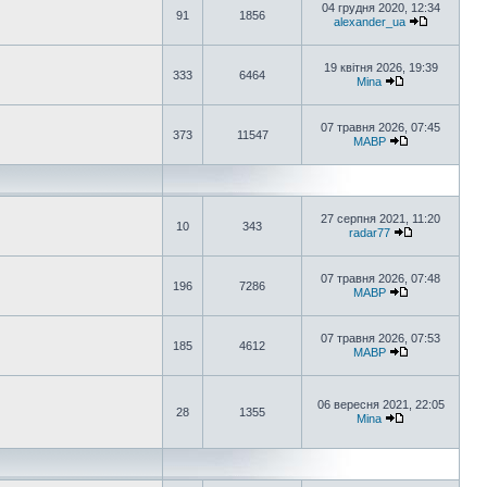
04 грудня 2020, 12:34
91
1856
alexander_ua
19 квітня 2026, 19:39
333
6464
Mina
07 травня 2026, 07:45
373
11547
MABP
27 серпня 2021, 11:20
10
343
radar77
07 травня 2026, 07:48
196
7286
MABP
07 травня 2026, 07:53
185
4612
MABP
06 вересня 2021, 22:05
28
1355
Mina