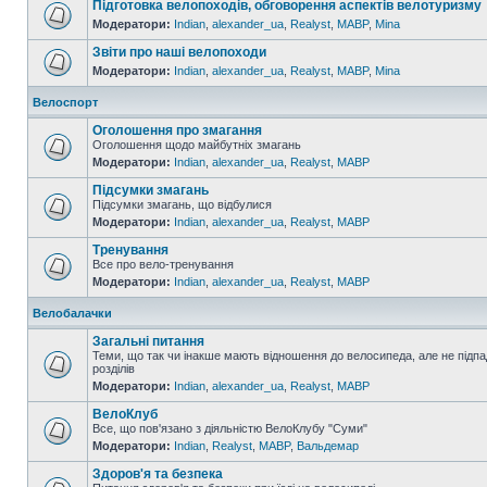
Підготовка велопоходів, обговорення аспектів велотуризму
Модератори:
Indian
,
alexander_ua
,
Realyst
,
MABP
,
Mina
Звіти про наші велопоходи
Модератори:
Indian
,
alexander_ua
,
Realyst
,
MABP
,
Mina
Велоспорт
Оголошення про змагання
Оголошення щодо майбутніх змагань
Модератори:
Indian
,
alexander_ua
,
Realyst
,
MABP
Підсумки змагань
Підсумки змагань, що відбулися
Модератори:
Indian
,
alexander_ua
,
Realyst
,
MABP
Тренування
Все про вело-тренування
Модератори:
Indian
,
alexander_ua
,
Realyst
,
MABP
Велобалачки
Загальні питання
Теми, що так чи інакше мають відношення до велосипеда, але не підпа
розділів
Модератори:
Indian
,
alexander_ua
,
Realyst
,
MABP
ВелоКлуб
Все, що пов'язано з діяльністю ВелоКлубу "Суми"
Модератори:
Indian
,
Realyst
,
MABP
,
Вальдемар
Здоров'я та безпека