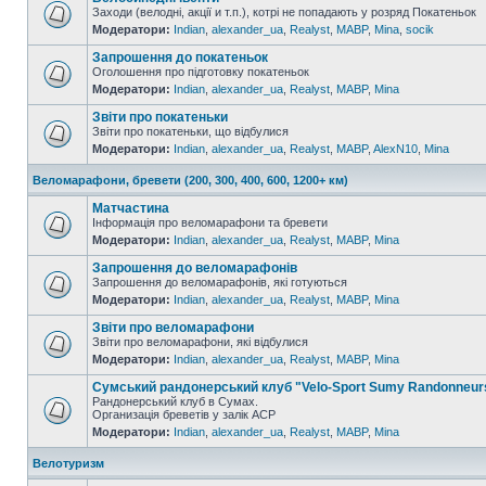
Заходи (велодні, акції и т.п.), котрі не попадають у розряд Покатеньок
Модератори:
Indian
,
alexander_ua
,
Realyst
,
MABP
,
Mina
,
socik
Запрошення до покатеньок
Оголошення про підготовку покатеньок
Модератори:
Indian
,
alexander_ua
,
Realyst
,
MABP
,
Mina
Звіти про покатеньки
Звіти про покатеньки, що відбулися
Модератори:
Indian
,
alexander_ua
,
Realyst
,
MABP
,
AlexN10
,
Mina
Веломарафони, бревети (200, 300, 400, 600, 1200+ км)
Матчастина
Інформація про веломарафони та бревети
Модератори:
Indian
,
alexander_ua
,
Realyst
,
MABP
,
Mina
Запрошення до веломарафонів
Запрошення до веломарафонів, які готуються
Модератори:
Indian
,
alexander_ua
,
Realyst
,
MABP
,
Mina
Звіти про веломарафони
Звіти про веломарафони, які відбулися
Модератори:
Indian
,
alexander_ua
,
Realyst
,
MABP
,
Mina
Сумський рандонерський клуб "Velo-Sport Sumy Randonneur
Рандонерський клуб в Сумах.
Организація бреветів у залік АСР
Модератори:
Indian
,
alexander_ua
,
Realyst
,
MABP
,
Mina
Велотуризм