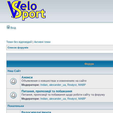
Вхід
Теми без відповідей
|
Активні теми
Список форумів
Форум
Наш Сайт
Анонси
Объявления о новшествах и изменениях на сайте
Модератори:
Indian
,
alexander_ua
,
Realyst
,
MABP
Питання, пропозиції та побажання
Питання, пропозиції та побажання щодо роботи сайту та форуму
Модератори:
Indian
,
alexander_ua
,
Realyst
,
MABP
Покатеньки
Велосипедні івенти