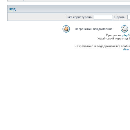
Вхід
Ім'я користувача:
Пароль:
Непрочитані повідомлення
Працює на
phpB
Український переклад
Разработано и поддерживается сообщес
dire