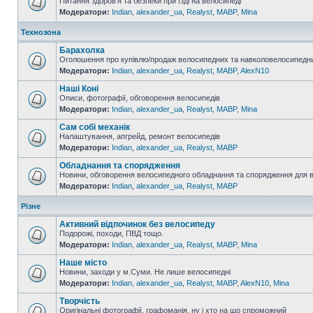
Питання здоров'я та безпеки при їзді на велосипеді
Модератори:
Indian
,
alexander_ua
,
Realyst
,
MABP
,
Mina
Технозона
Барахолка
Оголошення про купівлю/продаж велосипедних та навколовелосипедни
Модератори:
Indian
,
alexander_ua
,
Realyst
,
MABP
,
AlexN10
Наші Коні
Описи, фотографії, обговорення велосипедів
Модератори:
Indian
,
alexander_ua
,
Realyst
,
MABP
,
Mina
Сам собі механік
Налаштування, апгрейд, ремонт велосипедів
Модератори:
Indian
,
alexander_ua
,
Realyst
,
MABP
Обладнання та спорядження
Новини, обговорення велосипедного обладнання та спорядження для 
Модератори:
Indian
,
alexander_ua
,
Realyst
,
MABP
Різне
Активний відпочинок без велосипеду
Подорожі, походи, ПВД тощо.
Модератори:
Indian
,
alexander_ua
,
Realyst
,
MABP
,
Mina
Наше місто
Новини, заходи у м.Суми. Не лише велосипедні
Модератори:
Indian
,
alexander_ua
,
Realyst
,
MABP
,
AlexN10
,
Mina
Творчість
Оригінальні фотографії, графоманія, ну і хто на що спроможний