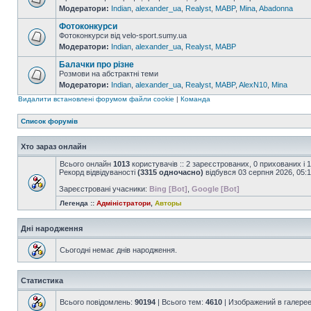
Модератори:
Indian
,
alexander_ua
,
Realyst
,
MABP
,
Mina
,
Abadonna
Фотоконкурси
Фотоконкурси від velo-sport.sumy.ua
Модератори:
Indian
,
alexander_ua
,
Realyst
,
MABP
Балачки про різне
Розмови на абстрактні теми
Модератори:
Indian
,
alexander_ua
,
Realyst
,
MABP
,
AlexN10
,
Mina
Видалити встановлені форумом файли cookie
|
Команда
Список форумів
Хто зараз онлайн
Всього онлайн
1013
користувачів :: 2 зареєстрованих, 0 прихованих і 
Рекорд відвідуваності
(3315 одночасно)
відбувся 03 серпня 2026, 05:
Зареєстровані учасники:
Bing [Bot]
,
Google [Bot]
Легенда ::
Адміністратори
,
Авторы
Дні народження
Сьогодні немає днів народження.
Статистика
Всього повідомлень:
90194
| Всього тем:
4610
| Изображений в галере