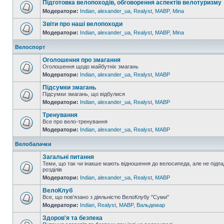
Підготовка велопоходів, обговорення аспектів велотуризму
Модератори:
Indian
,
alexander_ua
,
Realyst
,
MABP
,
Mina
Звіти про наші велопоходи
Модератори:
Indian
,
alexander_ua
,
Realyst
,
MABP
,
Mina
Велоспорт
Оголошення про змагання
Оголошення щодо майбутніх змагань
Модератори:
Indian
,
alexander_ua
,
Realyst
,
MABP
Підсумки змагань
Підсумки змагань, що відбулися
Модератори:
Indian
,
alexander_ua
,
Realyst
,
MABP
Тренування
Все про вело-тренування
Модератори:
Indian
,
alexander_ua
,
Realyst
,
MABP
Велобалачки
Загальні питання
Теми, що так чи інакше мають відношення до велосипеда, але не підпа
розділів
Модератори:
Indian
,
alexander_ua
,
Realyst
,
MABP
ВелоКлуб
Все, що пов'язано з діяльністю ВелоКлубу "Суми"
Модератори:
Indian
,
Realyst
,
MABP
,
Вальдемар
Здоров'я та безпека