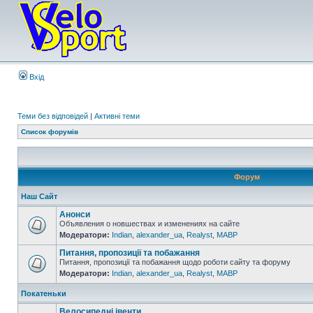
Вхід
Теми без відповідей
|
Активні теми
Список форумів
Форум
Наш Сайт
Анонси
Объявления о новшествах и изменениях на сайте
Модератори:
Indian
,
alexander_ua
,
Realyst
,
MABP
Питання, пропозиції та побажання
Питання, пропозиції та побажання щодо роботи сайту та форуму
Модератори:
Indian
,
alexander_ua
,
Realyst
,
MABP
Покатеньки
Велосипедні івенти