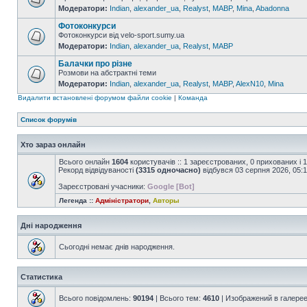
Модератори:
Indian
,
alexander_ua
,
Realyst
,
MABP
,
Mina
,
Abadonna
Фотоконкурси
Фотоконкурси від velo-sport.sumy.ua
Модератори:
Indian
,
alexander_ua
,
Realyst
,
MABP
Балачки про різне
Розмови на абстрактні теми
Модератори:
Indian
,
alexander_ua
,
Realyst
,
MABP
,
AlexN10
,
Mina
Видалити встановлені форумом файли cookie
|
Команда
Список форумів
Хто зараз онлайн
Всього онлайн
1604
користувачів :: 1 зареєстрованих, 0 прихованих і 
Рекорд відвідуваності
(3315 одночасно)
відбувся 03 серпня 2026, 05:
Зареєстровані учасники:
Google [Bot]
Легенда ::
Адміністратори
,
Авторы
Дні народження
Сьогодні немає днів народження.
Статистика
Всього повідомлень:
90194
| Всього тем:
4610
| Изображений в галере