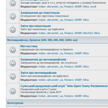
Заходи (велодні, акції и т.п.), котрі не попадають у розряд Покатеньок
Модератори:
Indian
,
alexander_ua
,
Realyst
,
MABP
,
Mina
,
socik
Запрошення до покатеньок
Оголошення про підготовку покатеньок
Модератори:
Indian
,
alexander_ua
,
Realyst
,
MABP
,
Mina
Звіти про покатеньки
Звіти про покатеньки, що відбулися
Модератори:
Indian
,
alexander_ua
,
Realyst
,
MABP
,
AlexN10
,
Mina
Веломарафони, бревети (200, 300, 400, 600, 1200+ км)
Матчастина
Інформація про веломарафони та бревети
Модератори:
Indian
,
alexander_ua
,
Realyst
,
MABP
,
Mina
Запрошення до веломарафонів
Запрошення до веломарафонів, які готуються
Модератори:
Indian
,
alexander_ua
,
Realyst
,
MABP
,
Mina
Звіти про веломарафони
Звіти про веломарафони, які відбулися
Модератори:
Indian
,
alexander_ua
,
Realyst
,
MABP
,
Mina
Сумський рандонерський клуб "Velo-Sport Sumy Randonneur
Рандонерський клуб в Сумах.
Организація бреветів у залік АСР
Модератори:
Indian
,
alexander_ua
,
Realyst
,
MABP
,
Mina
Велотуризм