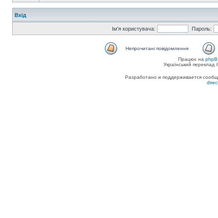
Вхід
Ім'я користувача:
Пароль:
Непрочитані повідомлення
Працює на
phpB
Український переклад
Разработано и поддерживается сообщес
dire