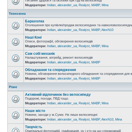
Питання здоров'я та безпеки при їзді на велосипеді
Модератори:
Indian
,
alexander_ua
,
Realyst
,
MABP
,
Mina
Технозона
Барахолка
Оголошення про купівлю/продаж велосипедних та навколовелосипедни
Модератори:
Indian
,
alexander_ua
,
Realyst
,
MABP
,
AlexN10
Наші Коні
Описи, фотографії, обговорення велосипедів
Модератори:
Indian
,
alexander_ua
,
Realyst
,
MABP
,
Mina
Сам собі механік
Налаштування, апгрейд, ремонт велосипедів
Модератори:
Indian
,
alexander_ua
,
Realyst
,
MABP
Обладнання та спорядження
Новини, обговорення велосипедного обладнання та спорядження для 
Модератори:
Indian
,
alexander_ua
,
Realyst
,
MABP
Різне
Активний відпочинок без велосипеду
Подорожі, походи, ПВД тощо.
Модератори:
Indian
,
alexander_ua
,
Realyst
,
MABP
,
Mina
Наше місто
Новини, заходи у м.Суми. Не лише велосипедні
Модератори:
Indian
,
alexander_ua
,
Realyst
,
MABP
,
AlexN10
,
Mina
Творчість
Оригінальні фотографії, графоманія, ну і хто на що спроможний