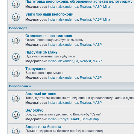
Підготовка велопоходів, обговорення аспектів велотуризму
Модератори:
Indian
,
alexander_ua
,
Realyst
,
MABP
,
Mina
Звіти про наші велопоходи
Модератори:
Indian
,
alexander_ua
,
Realyst
,
MABP
,
Mina
Велоспорт
Оголошення про змагання
Оголошення щодо майбутніх змагань
Модератори:
Indian
,
alexander_ua
,
Realyst
,
MABP
Підсумки змагань
Підсумки змагань, що відбулися
Модератори:
Indian
,
alexander_ua
,
Realyst
,
MABP
Тренування
Все про вело-тренування
Модератори:
Indian
,
alexander_ua
,
Realyst
,
MABP
Велобалачки
Загальні питання
Теми, що так чи інакше мають відношення до велосипеда, але не підпа
Модератори:
Indian
,
alexander_ua
,
Realyst
,
MABP
ВелоКлуб
Все, що пов'язано з діяльністю ВелоКлубу "Суми"
Модератори:
Indian
,
Realyst
,
MABP
,
Вальдемар
Здоров'я та безпека
Питання здоров'я та безпеки при їзді на велосипеді