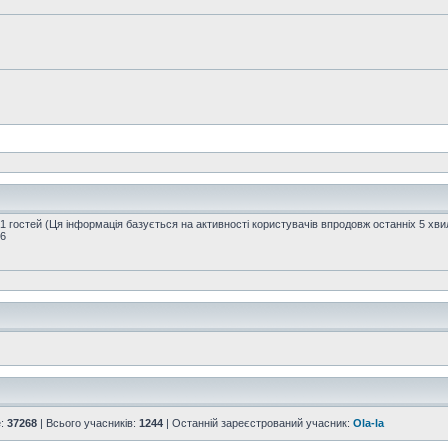
71 гостей (Ця інформація базується на активності користувачів впродовж останніх 5 хви
16
е:
37268
| Всього учасників:
1244
| Останній зареєстрований учасник:
Ola-la