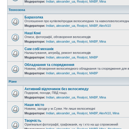
Модератори:
Indian
,
alexander_ua
,
Realyst
,
MABP
,
Mina
Технозона
Барахолка
Оголошення про купівлю/продаж велосипедних та навколовелосипедни
Модератори:
Indian
,
alexander_ua
,
Realyst
,
MABP
,
AlexN10
Наші Коні
Описи, фотографії, обговорення велосипедів
Модератори:
Indian
,
alexander_ua
,
Realyst
,
MABP
,
Mina
Сам собі механік
Налаштування, апгрейд, ремонт велосипедів
Модератори:
Indian
,
alexander_ua
,
Realyst
,
MABP
Обладнання та спорядження
Новини, обговорення велосипедного обладнання та спорядження для 
Модератори:
Indian
,
alexander_ua
,
Realyst
,
MABP
Різне
Активний відпочинок без велосипеду
Подорожі, походи, ПВД тощо.
Модератори:
Indian
,
alexander_ua
,
Realyst
,
MABP
,
Mina
Наше місто
Новини, заходи у м.Суми. Не лише велосипедні
Модератори:
Indian
,
alexander_ua
,
Realyst
,
MABP
,
AlexN10
,
Mina
Творчість
Оригінальні фотографії, графоманія, ну і хто на що спроможний