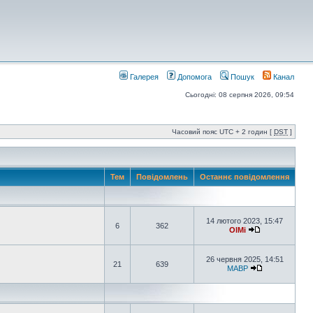
Галерея
Допомога
Пошук
Канал
Сьогодні: 08 серпня 2026, 09:54
Часовий пояс UTC + 2 годин [
DST
]
Тем
Повідомлень
Останнє повідомлення
14 лютого 2023, 15:47
6
362
OlMi
26 червня 2025, 14:51
21
639
MABP