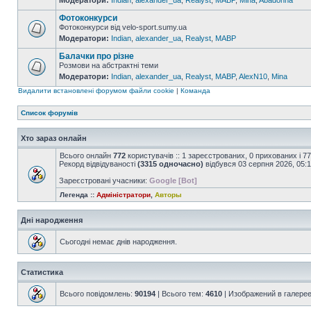
Модератори:
Indian
,
alexander_ua
,
Realyst
,
MABP
,
Mina
,
Abadonna
Фотоконкурси
Фотоконкурси від velo-sport.sumy.ua
Модератори:
Indian
,
alexander_ua
,
Realyst
,
MABP
Балачки про різне
Розмови на абстрактні теми
Модератори:
Indian
,
alexander_ua
,
Realyst
,
MABP
,
AlexN10
,
Mina
Видалити встановлені форумом файли cookie
|
Команда
Список форумів
Хто зараз онлайн
Всього онлайн
772
користувачів :: 1 зареєстрованих, 0 прихованих і 7
Рекорд відвідуваності
(3315 одночасно)
відбувся 03 серпня 2026, 05:
Зареєстровані учасники:
Google [Bot]
Легенда ::
Адміністратори
,
Авторы
Дні народження
Сьогодні немає днів народження.
Статистика
Всього повідомлень:
90194
| Всього тем:
4610
| Изображений в галере