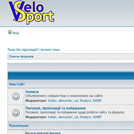
Вхід
Теми без відповідей
|
Активні теми
Список форумів
Наш Сайт
Анонси
Объявления о новшествах и изменениях на сайте
Модератори:
Indian
,
alexander_ua
,
Realyst
,
MABP
Питання, пропозиції та побажання
Питання, пропозиції та побажання щодо роботи сайту та форуму
Модератори:
Indian
,
alexander_ua
,
Realyst
,
MABP
Покатеньки
Велосипедні івенти