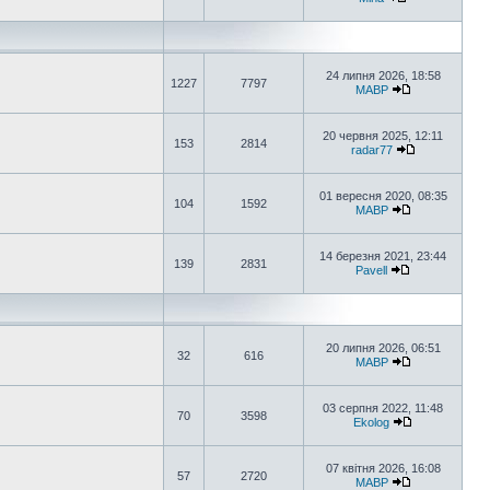
24 липня 2026, 18:58
1227
7797
MABP
20 червня 2025, 12:11
153
2814
radar77
01 вересня 2020, 08:35
104
1592
MABP
14 березня 2021, 23:44
139
2831
Pavell
20 липня 2026, 06:51
32
616
MABP
03 серпня 2022, 11:48
70
3598
Ekolog
07 квітня 2026, 16:08
57
2720
MABP