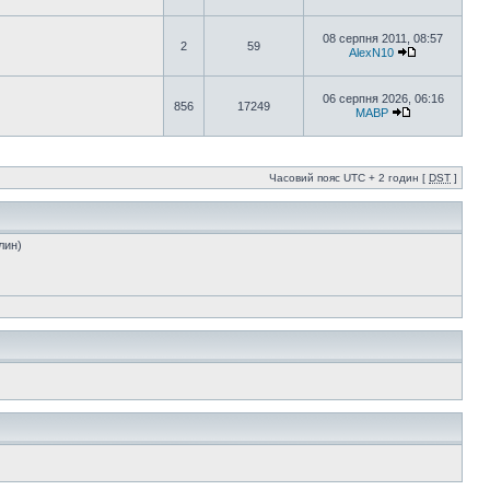
08 серпня 2011, 08:57
2
59
AlexN10
06 серпня 2026, 06:16
856
17249
MABP
Часовий пояс UTC + 2 годин [
DST
]
лин)