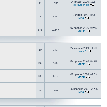
04 грудня 2020, 12:34
91
1856
alexander_ua
19 квітня 2026, 19:39
333
6464
Mina
07 травня 2026, 07:45
373
11547
MABP
27 серпня 2021, 11:20
10
343
radar77
07 травня 2026, 07:48
196
7286
MABP
07 травня 2026, 07:53
185
4612
MABP
06 вересня 2021, 22:05
28
1355
Mina