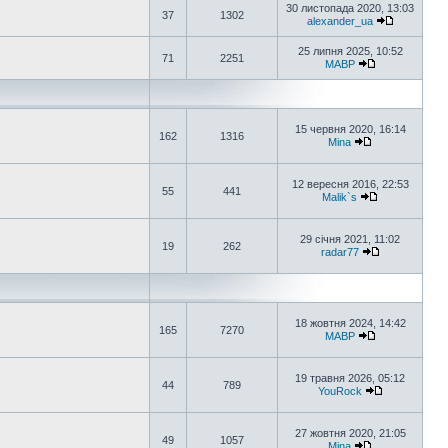
30 листопада 2020, 13:03
37
1302
alexander_ua
25 липня 2025, 10:52
71
2251
MABP
15 червня 2020, 16:14
162
1316
Mina
12 вересня 2016, 22:53
55
441
Malik`s
29 січня 2021, 11:02
19
262
radar77
18 жовтня 2024, 14:42
165
7270
MABP
19 травня 2026, 05:12
44
789
YouRock
27 жовтня 2020, 21:05
49
1057
Mina