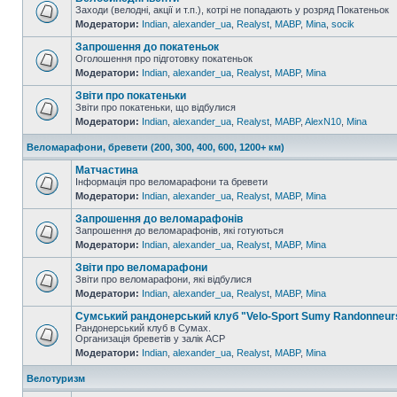
Заходи (велодні, акції и т.п.), котрі не попадають у розряд Покатеньок
Модератори:
Indian
,
alexander_ua
,
Realyst
,
MABP
,
Mina
,
socik
Запрошення до покатеньок
Оголошення про підготовку покатеньок
Модератори:
Indian
,
alexander_ua
,
Realyst
,
MABP
,
Mina
Звіти про покатеньки
Звіти про покатеньки, що відбулися
Модератори:
Indian
,
alexander_ua
,
Realyst
,
MABP
,
AlexN10
,
Mina
Веломарафони, бревети (200, 300, 400, 600, 1200+ км)
Матчастина
Інформація про веломарафони та бревети
Модератори:
Indian
,
alexander_ua
,
Realyst
,
MABP
,
Mina
Запрошення до веломарафонів
Запрошення до веломарафонів, які готуються
Модератори:
Indian
,
alexander_ua
,
Realyst
,
MABP
,
Mina
Звіти про веломарафони
Звіти про веломарафони, які відбулися
Модератори:
Indian
,
alexander_ua
,
Realyst
,
MABP
,
Mina
Сумський рандонерський клуб "Velo-Sport Sumy Randonneur
Рандонерський клуб в Сумах.
Организація бреветів у залік АСР
Модератори:
Indian
,
alexander_ua
,
Realyst
,
MABP
,
Mina
Велотуризм