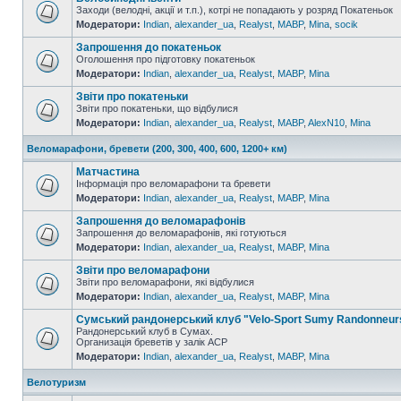
Заходи (велодні, акції и т.п.), котрі не попадають у розряд Покатеньок
Модератори:
Indian
,
alexander_ua
,
Realyst
,
MABP
,
Mina
,
socik
Запрошення до покатеньок
Оголошення про підготовку покатеньок
Модератори:
Indian
,
alexander_ua
,
Realyst
,
MABP
,
Mina
Звіти про покатеньки
Звіти про покатеньки, що відбулися
Модератори:
Indian
,
alexander_ua
,
Realyst
,
MABP
,
AlexN10
,
Mina
Веломарафони, бревети (200, 300, 400, 600, 1200+ км)
Матчастина
Інформація про веломарафони та бревети
Модератори:
Indian
,
alexander_ua
,
Realyst
,
MABP
,
Mina
Запрошення до веломарафонів
Запрошення до веломарафонів, які готуються
Модератори:
Indian
,
alexander_ua
,
Realyst
,
MABP
,
Mina
Звіти про веломарафони
Звіти про веломарафони, які відбулися
Модератори:
Indian
,
alexander_ua
,
Realyst
,
MABP
,
Mina
Сумський рандонерський клуб "Velo-Sport Sumy Randonneur
Рандонерський клуб в Сумах.
Организація бреветів у залік АСР
Модератори:
Indian
,
alexander_ua
,
Realyst
,
MABP
,
Mina
Велотуризм