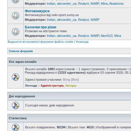
Модератори:
Indian
,
alexander_ua
,
Realyst
,
MABP
,
Mina
,
Abadonna
Фотоконкурси
Фотоконкурси від velo-sport.sumy.ua
Модератори:
Indian
,
alexander_ua
,
Realyst
,
MABP
Балачки про різне
Розмови на абстрактні теми
Модератори:
Indian
,
alexander_ua
,
Realyst
,
MABP
,
AlexN10
,
Mina
Видалити встановлені форумом файли cookie
|
Команда
Список форумів
Хто зараз онлайн
Всього онлайн
1883
користувачів :: 1 зареєстрованих, 0 прихованих і 
Рекорд відвідуваності
(3315 одночасно)
відбувся 03 серпня 2026, 05:
Зареєстровані учасники:
Bing [Bot]
Легенда ::
Адміністратори
,
Авторы
Дні народження
Сьогодні немає днів народження.
Статистика
Всього повідомлень:
90194
| Всього тем:
4610
| Изображений в галере