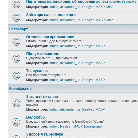
Підготовка велопоходів, обговорення аспектів велотуризму
Модератори:
Indian
,
alexander_ua
,
Realyst
,
MABP
,
Mina
Звіти про наші велопоходи
Модератори:
Indian
,
alexander_ua
,
Realyst
,
MABP
,
Mina
Велоспорт
Оголошення про змагання
Оголошення щодо майбутніх змагань
Модератори:
Indian
,
alexander_ua
,
Realyst
,
MABP
Підсумки змагань
Підсумки змагань, що відбулися
Модератори:
Indian
,
alexander_ua
,
Realyst
,
MABP
Тренування
Все про вело-тренування
Модератори:
Indian
,
alexander_ua
,
Realyst
,
MABP
Велобалачки
Загальні питання
Теми, що так чи інакше мають відношення до велосипеда, але не підпа
розділів
Модератори:
Indian
,
alexander_ua
,
Realyst
,
MABP
ВелоКлуб
Все, що пов'язано з діяльністю ВелоКлубу "Суми"
Модератори:
Indian
,
Realyst
,
MABP
,
Вальдемар
Здоров'я та безпека