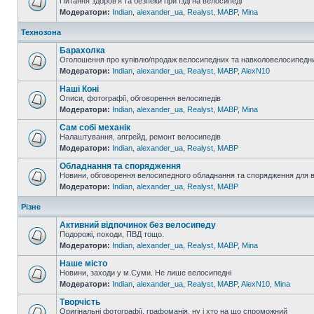
Питання здоров'я та безпеки при їзді на велосипеді
Модератори:
Indian
,
alexander_ua
,
Realyst
,
MABP
,
Mina
Технозона
Барахолка
Оголошення про купівлю/продаж велосипедних та навколовелосипедни
Модератори:
Indian
,
alexander_ua
,
Realyst
,
MABP
,
AlexN10
Наші Коні
Описи, фотографії, обговорення велосипедів
Модератори:
Indian
,
alexander_ua
,
Realyst
,
MABP
,
Mina
Сам собі механік
Налаштування, апгрейд, ремонт велосипедів
Модератори:
Indian
,
alexander_ua
,
Realyst
,
MABP
Обладнання та спорядження
Новини, обговорення велосипедного обладнання та спорядження для 
Модератори:
Indian
,
alexander_ua
,
Realyst
,
MABP
Різне
Активний відпочинок без велосипеду
Подорожі, походи, ПВД тощо.
Модератори:
Indian
,
alexander_ua
,
Realyst
,
MABP
,
Mina
Наше місто
Новини, заходи у м.Суми. Не лише велосипедні
Модератори:
Indian
,
alexander_ua
,
Realyst
,
MABP
,
AlexN10
,
Mina
Творчість
Оригінальні фотографії, графоманія, ну і хто на що спроможний