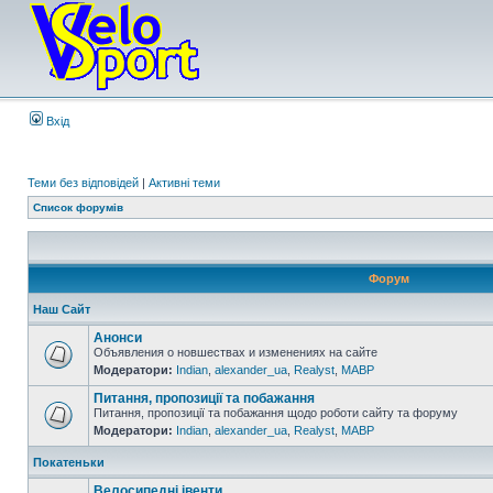
Вхід
Теми без відповідей
|
Активні теми
Список форумів
Форум
Наш Сайт
Анонси
Объявления о новшествах и изменениях на сайте
Модератори:
Indian
,
alexander_ua
,
Realyst
,
MABP
Питання, пропозиції та побажання
Питання, пропозиції та побажання щодо роботи сайту та форуму
Модератори:
Indian
,
alexander_ua
,
Realyst
,
MABP
Покатеньки
Велосипедні івенти