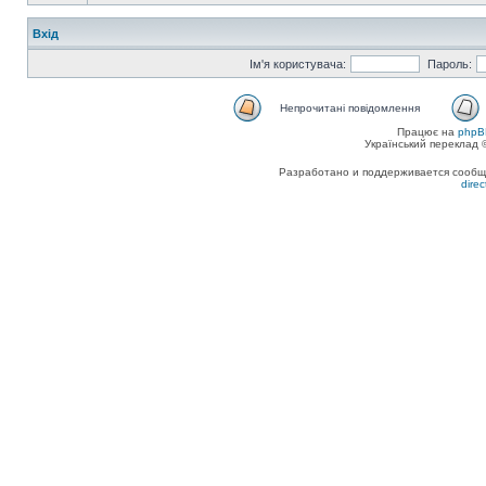
Вхід
Ім'я користувача:
Пароль:
Непрочитані повідомлення
Працює на
phpB
Український переклад
Разработано и поддерживается сообщес
dire