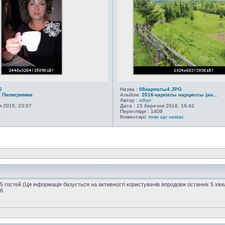
6
Назва :
08карпаты4.JPG
а Пилигримма
Альбом:
2016-карпаты нарциссы (ан...
Автор :
other
я 2015, 23:07
Дата : 15 березня 2016, 16:42
8
Перегляди : 1409
Коментарі:
поки що немає
45 гостей (Ця інформація базується на активності користувачів впродовж останніх 5 хви
16