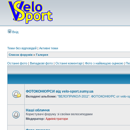
Вхід
Теми без відповідей
|
Активні теми
Список форумів
»
Галерея
Останні фото
|
Випадкові фото
|
Останні коментарі
|
Фото з найвищою оцінкою
|
Пе
ФОТОКОНКУРСИ від velo-sport.sumy.ua
Вкладені альбоми:
"ВЕЛОПРИКОЛ-2011". ФОТОКОНКУРС от velo-sp
Наші обличчя
Користувачі форуму зі своїми велосипедами
Модератор:
Адміністратори