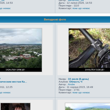
r_ua
Автор :
alexander_ua
2026, 14:53
Дата : 12 липня 2026, 14:53
8
Перегляди : 1110
що немає
Коментарі:
поки що немає
Випадкові фото
7
Назва :
10 июля (6-день)
рическим местам Ка...
Альбом:
Область Ч
Автор :
Andre
2011, 12:25
Дата : 11 серпня 2015, 16:49
5
Перегляди : 1731
що немає
Коментарі:
поки що немає