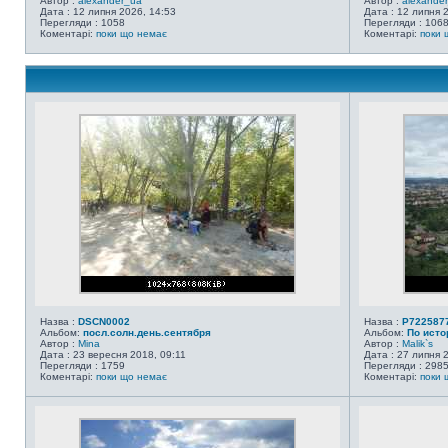
Автор :
alexander_ua
Автор :
alexande
Дата : 12 липня 2026, 14:53
Дата : 12 липня 
Перегляди : 1058
Перегляди : 106
Коментарі:
поки що немає
Коментарі:
поки 
Назва :
DSCN0002
Назва :
P722587
Альбом:
посл.солн.день.сентября
Альбом:
По исто
Автор :
Mina
Автор :
Malik`s
Дата : 23 вересня 2018, 09:11
Дата : 27 липня 
Перегляди : 1759
Перегляди : 298
Коментарі:
поки що немає
Коментарі:
поки 