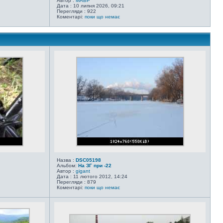
Автор :
MABP
Дата : 10 липня 2026, 09:21
Перегляди : 922
Коментарі:
поки що немає
Назва :
DSC05198
Альбом:
На ЗГ при -22
Автор :
gigant
Дата : 11 лютого 2012, 14:24
Перегляди : 879
Коментарі:
поки що немає