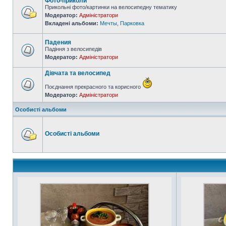
Фото-приколи
Прикольні фото/картинки на велосипедну тематику
Модератор:
Адміністратори
Вкладені альбоми:
Мечты
,
Парковка
Падения
Падіння з велосипедів
Модератор:
Адміністратори
Дівчата та велосипед
Поєднання прекрасного та корисного
Модератор:
Адміністратори
Особисті альбоми
Особисті альбоми