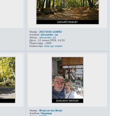
Назва :
20171016 124852
Альбом:
alexander_ua
Автор :
alexander_ua
Дата : 12 липня 2026, 14:53
Перегляди : 1090
Коментарі:
поки що немає
Назва :
Broyt un tsu Broyt
Альбом:
Чернівці