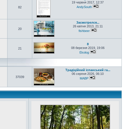
19 червня 2017, 12:37
AndySouth
82
Засмотрелся...
26 квітня 2013, 21:11
20
fishbeer
8
08 березня 2019, 19:06
21
Ekolog
Традіційний іспанський га...
06 серпня 2026, 06:10
37039
MABP