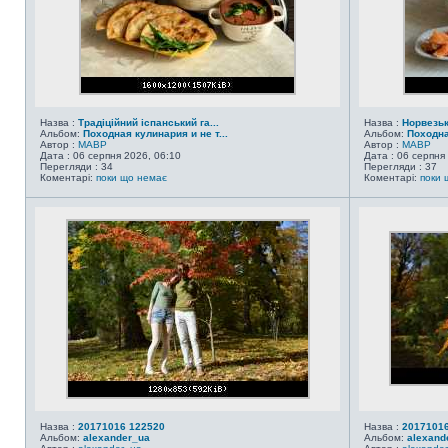
Назва :
Традіційний іспанський га...
Назва :
Норвезь
Альбом:
Походная кулинария и не т...
Альбом:
Походна
Автор :
MABP
Автор :
MABP
Дата : 06 серпня 2026, 06:10
Дата : 06 серпня
Перегляди : 34
Перегляди : 37
Коментарі:
поки що немає
Коментарі:
поки 
Назва :
20171016 122520
Назва :
20171016
Альбом:
alexander_ua
Альбом:
alexand