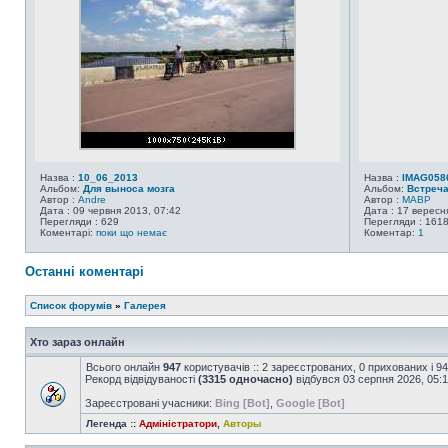
Назва :
10_06_2013
Назва :
IMAG058
Альбом:
Для выноса мозга
Альбом:
Встреч
Автор :
Andre
Автор :
MABP
Дата : 09 червня 2013, 07:42
Дата : 17 вересн
Перегляди : 629
Перегляди : 161
Коментарі:
поки що немає
Коментар:
1
Останні коментарі
Список форумів
»
Галерея
Хто зараз онлайн
Всього онлайн
947
користувачів :: 2 зареєстрованих, 0 прихованих і 9
Рекорд відвідуваності
(3315 одночасно)
відбувся 03 серпня 2026, 05:
Зареєстровані учасники:
Bing [Bot]
,
Google [Bot]
Легенда ::
Адміністратори
,
Авторы