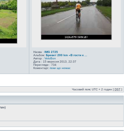
Назва :
IMG 2725
Альбом:
Бревет 200 km «В гости к ...
Автор :
VeloBon
Дата : 15 вересня 2013, 22:37
Перегляди : 734
Коментарі:
поки що немає
Часовий пояс UTC + 2 годин [
DST
]
лин)