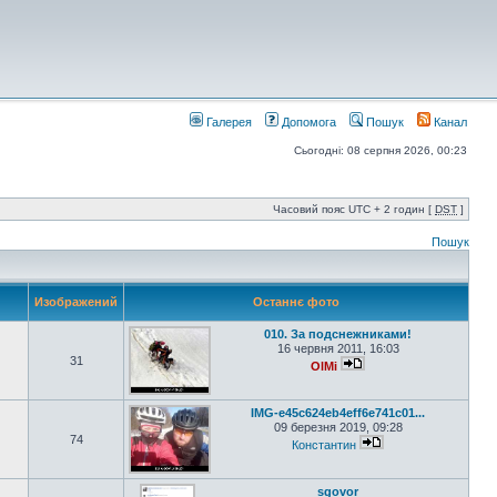
Галерея
Допомога
Пошук
Канал
Сьогодні: 08 серпня 2026, 00:23
Часовий пояс UTC + 2 годин [
DST
]
Пошук
Изображений
Останнє фото
010. За подснежниками!
16 червня 2011, 16:03
31
OlMi
IMG-e45c624eb4eff6e741c01...
09 березня 2019, 09:28
74
Константин
sgovor