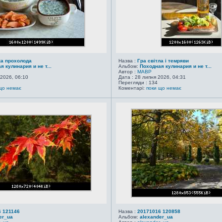
ка прохолода
Назва :
Гра світла і темряви
я кулинария и не т...
Альбом:
Походная кулинария и не т...
Автор :
MABP
 2026, 06:10
Дата : 28 липня 2026, 04:31
Перегляди : 134
що немає
Коментарі:
поки що немає
 121146
Назва :
20171016 120858
er_ua
Альбом:
alexander_ua