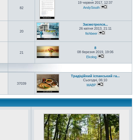
19 червня 2017, 12:37
AndySouth
82
Засмотрелся...
26 квітня 2013, 21:11
20
fishbeer
8
08 березня 2019, 19:06
21
Ekolog
Традіційний іспанський га...
Сьогодні, 06:10
37039
MABP