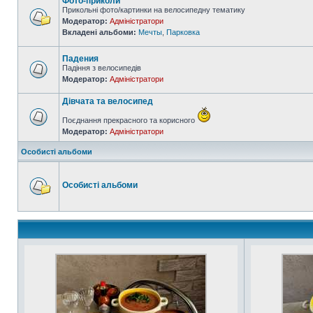
Фото-приколи
Прикольні фото/картинки на велосипедну тематику
Модератор:
Адміністратори
Вкладені альбоми:
Мечты
,
Парковка
Падения
Падіння з велосипедів
Модератор:
Адміністратори
Дівчата та велосипед
Поєднання прекрасного та корисного
Модератор:
Адміністратори
Особисті альбоми
Особисті альбоми