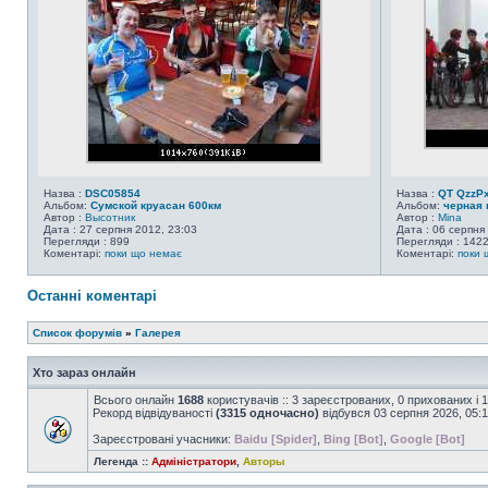
Назва :
DSC05854
Назва :
QT QzzPx
Альбом:
Сумской круасан 600км
Альбом:
черная 
Автор :
Высотник
Автор :
Mina
Дата : 27 серпня 2012, 23:03
Дата : 06 серпня
Перегляди : 899
Перегляди : 142
Коментарі:
поки що немає
Коментарі:
поки 
Останні коментарі
Список форумів
»
Галерея
Хто зараз онлайн
Всього онлайн
1688
користувачів :: 3 зареєстрованих, 0 прихованих і 
Рекорд відвідуваності
(3315 одночасно)
відбувся 03 серпня 2026, 05:
Зареєстровані учасники:
Baidu [Spider]
,
Bing [Bot]
,
Google [Bot]
Легенда ::
Адміністратори
,
Авторы