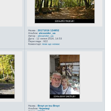
Назва :
20171016 124852
Альбом:
alexander_ua
Автор :
alexander_ua
Дата : 12 липня 2026, 14:53
Перегляди : 922
Коментарі:
поки що немає
Назва :
Broyt un tsu Broyt
Альбом:
Чернівці