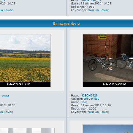
r_ua
Автор :
alexander_ua
2026, 14:53
Дата : 12 липня 2026, 14:53
Перегляди : 952
що немає
Коментарі:
поки що немає
Випадкові фото
страна
Назва :
DSCN0420
Альбом:
Brevet 400
Автор :
vkv
2018, 10:36
Дата : 31 липня 2011, 18:16
9
Перегляди : 2556
що немає
Коментарі:
поки що немає