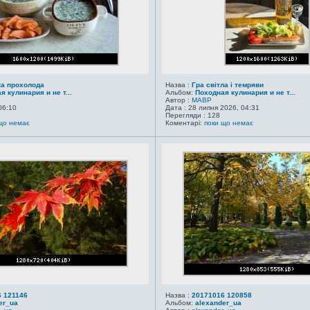
ка прохолода
Назва :
Гра світла і темряви
я кулинария и не т...
Альбом:
Походная кулинария и не т...
Автор :
MABP
06:10
Дата : 28 липня 2026, 04:31
Перегляди : 128
що немає
Коментарі:
поки що немає
 121146
Назва :
20171016 120858
er_ua
Альбом:
alexander_ua