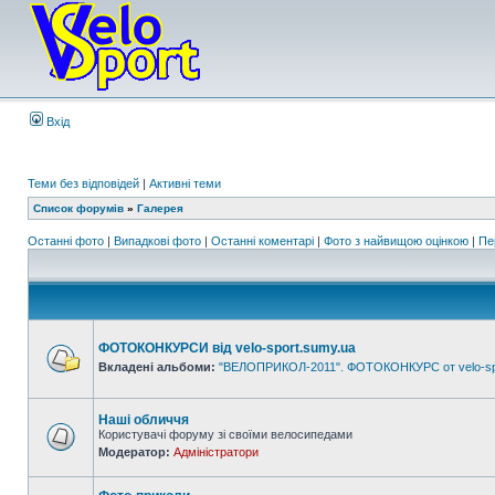
Вхід
Теми без відповідей
|
Активні теми
Список форумів
»
Галерея
Останні фото
|
Випадкові фото
|
Останні коментарі
|
Фото з найвищою оцінкою
|
Пе
ФОТОКОНКУРСИ від velo-sport.sumy.ua
Вкладені альбоми:
"ВЕЛОПРИКОЛ-2011". ФОТОКОНКУРС от velo-sp
Наші обличчя
Користувачі форуму зі своїми велосипедами
Модератор:
Адміністратори