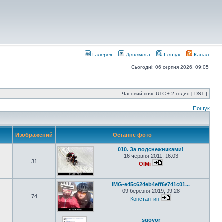
Галерея
Допомога
Пошук
Канал
Сьогодні: 06 серпня 2026, 09:05
Часовий пояс UTC + 2 годин [
DST
]
Пошук
Изображений
Останнє фото
010. За подснежниками!
16 червня 2011, 16:03
31
OlMi
IMG-e45c624eb4eff6e741c01...
09 березня 2019, 09:28
74
Константин
sgovor