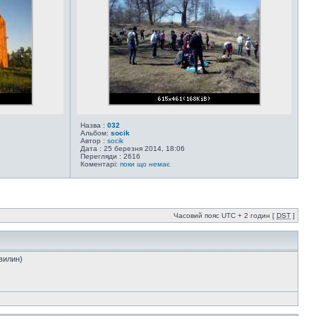
Назва :
032
Альбом:
socik
Автор :
socik
Дата : 25 березня 2014, 18:06
Перегляди : 2616
Коментарі:
поки що немає
Часовий пояс UTC + 2 годин [
DST
]
хвилин)