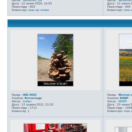
Автор :
alexander_ua
Автор :
alexande
Дата : 12 липня 2026, 14:53
Дата : 12 липня 
Перегляди : 903
Перегляди : 906
Коментарі:
поки що немає
Коментарі:
поки 
Назва :
IMG 0605
Назва :
Желтая 
Альбом:
Фотоетюди
Альбом:
MABP
Автор :
Indian
Автор :
MABP
Дата : 13 травня 2012, 21:20
Дата : 20 липня 
Перегляди : 1712
Перегляди : 156
Коментар:
1
Коментарі:
поки 