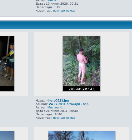
Автор :
MABP
Дата : 10 липня 2026, 09:21
Перегляди : 819
Коментарі:
поки що немає
Назва :
Фото0523.jpg
Альбом:
24.07.2011 в токари - бер...
Автор :
Мистер Кот
Дата : 24 липня 2011, 20:30
Перегляди : 1040
Коментарі:
поки що немає