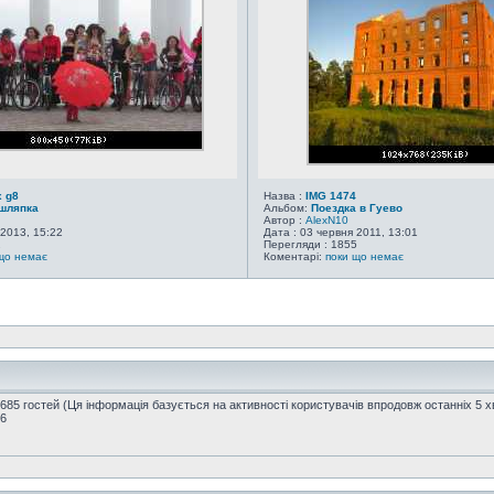
 g8
Назва :
IMG 1474
шляпка
Альбом:
Поездка в Гуево
Автор :
AlexN10
 2013, 15:22
Дата : 03 червня 2011, 13:01
2
Перегляди : 1855
що немає
Коментарі:
поки що немає
1685 гостей (Ця інформація базується на активності користувачів впродовж останніх 5 
16