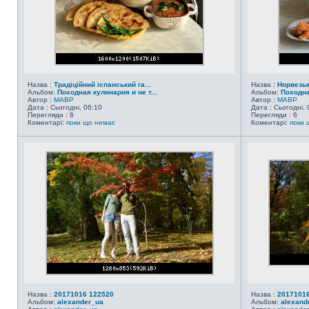
Назва :
Традіційний іспанський га...
Назва :
Норвезь
Альбом:
Походная кулинария и не т...
Альбом:
Походна
Автор :
MABP
Автор :
MABP
Дата : Сьогодні, 06:10
Дата : Сьогодні, 
Перегляди : 8
Перегляди : 6
Коментарі:
поки що немає
Коментарі:
поки 
Назва :
20171016 122520
Назва :
20171016
Альбом:
alexander_ua
Альбом:
alexand