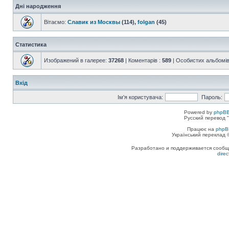
Дні народження
Вітаємо:
Славик из Москвы
(114),
folgan
(45)
Статистика
Изображений в галерее:
37268
| Коментарів :
589
| Особистих альбомів
Вхід
Ім'я користувача:
Пароль:
Powered by
phpBB
Русский перевод "
Працює на
phpB
Український переклад
Разработано и поддерживается сообщес
dire