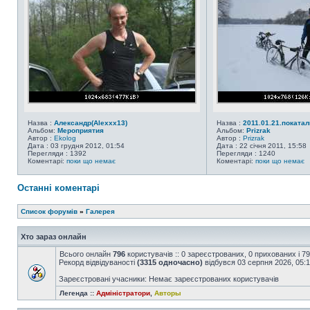
Назва :
Александр(Alexxx13)
Назва :
2011.01.21.покатал
Альбом:
Мероприятия
Альбом:
Prizrak
Автор :
Ekolog
Автор :
Prizrak
Дата : 03 грудня 2012, 01:54
Дата : 22 січня 2011, 15:58
Перегляди : 1392
Перегляди : 1240
Коментарі:
поки що немає
Коментарі:
поки що немає
Останні коментарі
Список форумів
»
Галерея
Хто зараз онлайн
Всього онлайн
796
користувачів :: 0 зареєстрованих, 0 прихованих і 7
Рекорд відвідуваності
(3315 одночасно)
відбувся 03 серпня 2026, 05:
Зареєстровані учасники: Немає зареєстрованих користувачів
Легенда ::
Адміністратори
,
Авторы