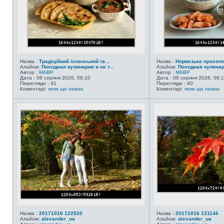
Назва :
Традіційний іспанський га...
Назва :
Норвезька прохол
Альбом:
Походная кулинария и не т...
Альбом:
Походная кулинари
Автор :
MABP
Автор :
MABP
Дата : 06 серпня 2026, 06:10
Дата : 06 серпня 2026, 06:
Перегляди : 41
Перегляди : 40
Коментарі:
поки що немає
Коментарі:
поки що немає
Назва :
20171016 122520
Назва :
20171016 121146
Альбом:
alexander_ua
Альбом:
alexander_ua