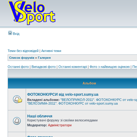
Вхід
Теми без відповідей
|
Активні теми
Список форумів
»
Галерея
Останні фото
|
Випадкові фото
|
Останні коментарі
|
Фото з найвищою оцінкою
|
Пе
Альбом
ФОТОКОНКУРСИ від velo-sport.sumy.ua
Вкладені альбоми:
"ВЕЛОПРИКОЛ-2011". ФОТОКОНКУРС от velo-sp
"ВЕЛОЗИМА-2011". ФОТОКОНКУРС от velo-sport.sumy.ua
Наші обличчя
Користувачі форуму зі своїми велосипедами
Модератор:
Адміністратори