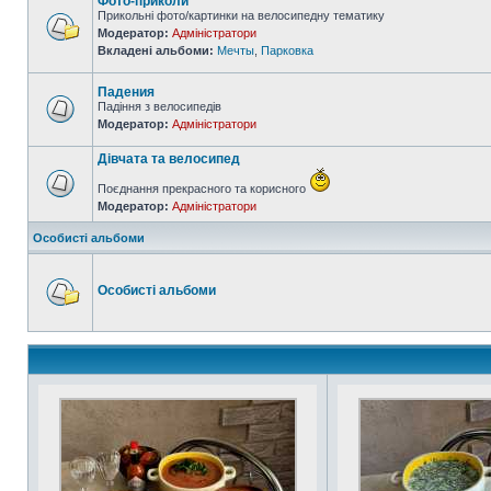
Фото-приколи
Прикольні фото/картинки на велосипедну тематику
Модератор:
Адміністратори
Вкладені альбоми:
Мечты
,
Парковка
Падения
Падіння з велосипедів
Модератор:
Адміністратори
Дівчата та велосипед
Поєднання прекрасного та корисного
Модератор:
Адміністратори
Особисті альбоми
Особисті альбоми