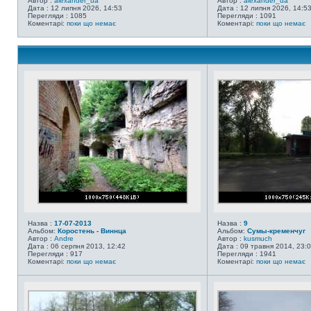
Автор :
alexander_ua
Автор :
alexander_ua
Дата : 12 липня 2026, 14:53
Дата : 12 липня 2026, 14:5
Перегляди : 1085
Перегляди : 1091
Коментарі:
поки що немає
Коментарі:
поки що немає
Назва :
17-07-2013
Назва :
9
Альбом:
Коростень - Виннца
Альбом:
Сумы-кременчуг
Автор :
Andre
Автор :
kusmuch
Дата : 06 серпня 2013, 12:42
Дата : 09 травня 2014, 23:
Перегляди : 917
Перегляди : 1941
Коментарі:
поки що немає
Коментарі:
поки що немає