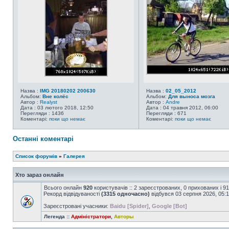
Назва :
IMG 20180202 200630
Назва :
02_05_2012
Альбом:
Вне колёс
Альбом:
Для выноса мозга
Автор :
Realyst
Автор :
Andre
Дата : 03 лютого 2018, 12:50
Дата : 04 травня 2012, 06:00
Перегляди : 1436
Перегляди : 671
Коментарі:
поки що немає
Коментарі:
поки що немає
Останні коментарі
Список форумів
»
Галерея
Хто зараз онлайн
Всього онлайн
920
користувачів :: 2 зареєстрованих, 0 прихованих і 9
Рекорд відвідуваності
(3315 одночасно)
відбувся 03 серпня 2026, 05:
Зареєстровані учасники:
Baidu [Spider]
,
Google [Bot]
Легенда ::
Адміністратори
,
Авторы