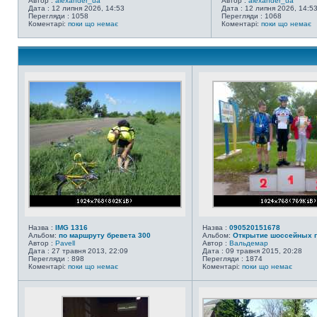
Автор :
alexander_ua
Автор :
alexander_ua
Дата : 12 липня 2026, 14:53
Дата : 12 липня 2026, 14:5
Перегляди : 1058
Перегляди : 1068
Коментарі:
поки що немає
Коментарі:
поки що немає
Назва :
IMG 1316
Назва :
090520151678
Альбом:
по маршруту бревета 300
Альбом:
Открытие шоссейных г
Автор :
Pavell
Автор :
Вальдемар
Дата : 27 травня 2013, 22:09
Дата : 09 травня 2015, 20:28
Перегляди : 898
Перегляди : 1874
Коментарі:
поки що немає
Коментарі:
поки що немає