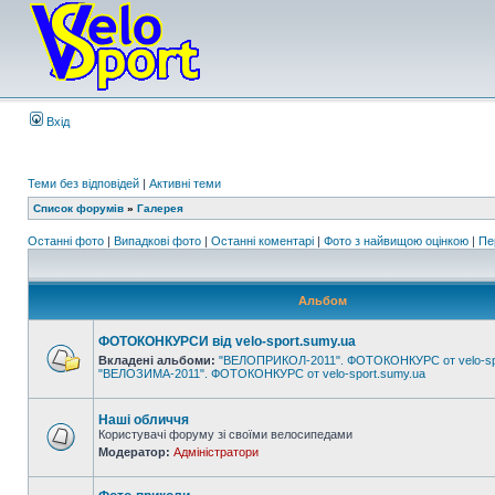
Вхід
Теми без відповідей
|
Активні теми
Список форумів
»
Галерея
Останні фото
|
Випадкові фото
|
Останні коментарі
|
Фото з найвищою оцінкою
|
Пе
Альбом
ФОТОКОНКУРСИ від velo-sport.sumy.ua
Вкладені альбоми:
"ВЕЛОПРИКОЛ-2011". ФОТОКОНКУРС от velo-sp
"ВЕЛОЗИМА-2011". ФОТОКОНКУРС от velo-sport.sumy.ua
Наші обличчя
Користувачі форуму зі своїми велосипедами
Модератор:
Адміністратори