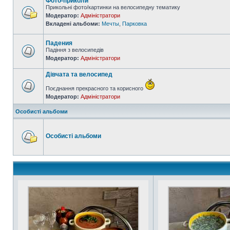
Фото-приколи
Прикольні фото/картинки на велосипедну тематику
Модератор:
Адміністратори
Вкладені альбоми:
Мечты
,
Парковка
Падения
Падіння з велосипедів
Модератор:
Адміністратори
Дівчата та велосипед
Поєднання прекрасного та корисного
Модератор:
Адміністратори
Особисті альбоми
Особисті альбоми