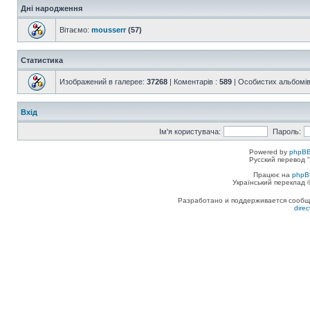
Дні народження
Вітаємо:
mousserr
(57)
Статистика
Изображений в галерее:
37268
| Коментарів :
589
| Особистих альбомів
Вхід
Ім'я користувача:
Пароль:
Powered by
phpBB
Русский перевод "
Працює на
phpB
Український переклад
Разработано и поддерживается сообщес
dire