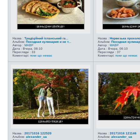
Назва :
Традіційний іспанський га...
Назва :
Норвезька прохол
Альбом:
Походная кулинария и не т...
Альбом:
Походная кулинари
Автор :
MABP
Автор :
MABP
Дата : Вчора, 06:10
Дата : Вчора, 06:10
Перегляди : 33
Перегляди : 37
Коментарі:
поки що немає
Коментарі:
поки що немає
Назва :
20171016 122520
Назва :
20171016 121146
Альбом:
alexander_ua
Альбом:
alexander_ua