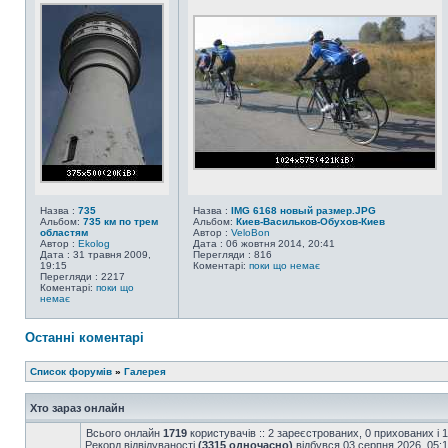
Назва :
735
Назва :
IMG 6168 новый размер.JPG
Альбом:
735 км по трем
Альбом:
Киев-Васильков-Обухов-Киев
областям
Автор :
VeloBon
Автор :
Ekolog
Дата : 06 жовтня 2014, 20:41
Дата : 31 травня 2009,
Перегляди : 816
19:15
Коментарі:
поки що немає
Перегляди : 2217
Коментарі:
поки що
немає
Останні коментарі
Список форумів
»
Галерея
Хто зараз онлайн
Всього онлайн
1719
користувачів :: 2 зареєстрованих, 0 прихованих і 
Рекорд відвідуваності
(3315 одночасно)
відбувся 03 серпня 2026, 05: