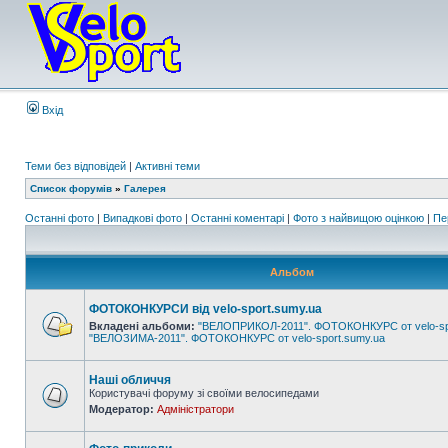
Вхід
Теми без відповідей
|
Активні теми
Список форумів
»
Галерея
Останні фото
|
Випадкові фото
|
Останні коментарі
|
Фото з найвищою оцінкою
|
Пе
Альбом
ФОТОКОНКУРСИ від velo-sport.sumy.ua
Вкладені альбоми:
"ВЕЛОПРИКОЛ-2011". ФОТОКОНКУРС от velo-sp
"ВЕЛОЗИМА-2011". ФОТОКОНКУРС от velo-sport.sumy.ua
Наші обличчя
Користувачі форуму зі своїми велосипедами
Модератор:
Адміністратори