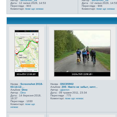
Автор :
alexander_ua
Автор :
alexander_ua
Дата : 12 липня 2026, 14:53
Дата : 12 липня 2026, 14:5
Перегляди : 903
Перегляди : 906
Коментарі:
поки що немає
Коментарі:
поки що немає
Назва :
Screenshot 2018-
Назва :
DSC05902
03-14-12-...
Альбом:
200. Никто не забыт, ничт...
Альбом:
Dino
Автор :
giperon
Автор :
Dino
Дата : 09 травня 2011, 23:34
Дата : 14 березня 2018,
Перегляди : 775
18:37
Коментарі:
поки що немає
Перегляди : 1030
Коментарі:
поки що
немає