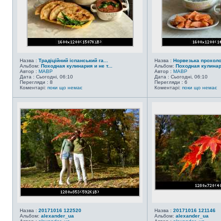
Назва :
Традіційний іспанський га...
Назва :
Норвезька прохол
Альбом:
Походная кулинария и не т...
Альбом:
Походная кулинари
Автор :
MABP
Автор :
MABP
Дата : Сьогодні, 06:10
Дата : Сьогодні, 06:10
Перегляди : 8
Перегляди : 6
Коментарі:
поки що немає
Коментарі:
поки що немає
Назва :
20171016 122520
Назва :
20171016 121146
Альбом:
alexander_ua
Альбом:
alexander_ua