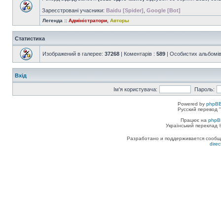
Зареєстровані учасники:
Baidu [Spider]
,
Google [Bot]
Легенда ::
Адміністратори
,
Авторы
Статистика
Изображений в галерее:
37268
| Коментарів :
589
| Особистих альбомів
Вхід
Ім'я користувача:
Пароль:
Powered by
phpBB
Русский перевод "
Працює на
phpB
Український переклад
Разработано и поддерживается сообщес
dire