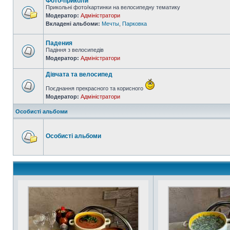
Фото-приколи
Прикольні фото/картинки на велосипедну тематику
Модератор:
Адміністратори
Вкладені альбоми:
Мечты
,
Парковка
Падения
Падіння з велосипедів
Модератор:
Адміністратори
Дівчата та велосипед
Поєднання прекрасного та корисного
Модератор:
Адміністратори
Особисті альбоми
Особисті альбоми