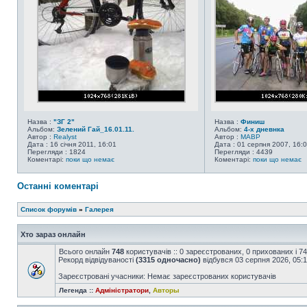
Назва :
"ЗГ 2"
Назва :
Финиш
Альбом:
Зелений Гай_16.01.11.
Альбом:
4-х дневнка
Автор :
Realyst
Автор :
MABP
Дата : 16 січня 2011, 16:01
Дата : 01 серпня 2007, 16:
Перегляди : 1824
Перегляди : 4439
Коментарі:
поки що немає
Коментарі:
поки що немає
Останні коментарі
Список форумів
»
Галерея
Хто зараз онлайн
Всього онлайн
748
користувачів :: 0 зареєстрованих, 0 прихованих і 7
Рекорд відвідуваності
(3315 одночасно)
відбувся 03 серпня 2026, 05:
Зареєстровані учасники: Немає зареєстрованих користувачів
Легенда ::
Адміністратори
,
Авторы