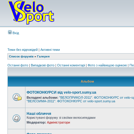
Вхід
Теми без відповідей
|
Активні теми
Список форумів
»
Галерея
Останні фото
|
Випадкові фото
|
Останні коментарі
|
Фото з найвищою оцінкою
|
Пе
Альбом
ФОТОКОНКУРСИ від velo-sport.sumy.ua
Вкладені альбоми:
"ВЕЛОПРИКОЛ-2011". ФОТОКОНКУРС от velo-sp
"ВЕЛОЗИМА-2011". ФОТОКОНКУРС от velo-sport.sumy.ua
Наші обличчя
Користувачі форуму зі своїми велосипедами
Модератор:
Адміністратори