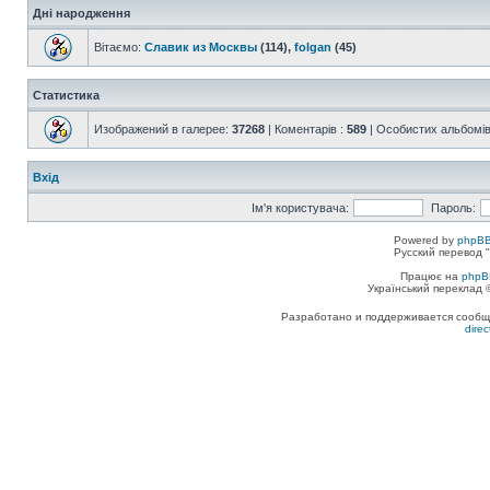
Дні народження
Вітаємо:
Славик из Москвы
(114),
folgan
(45)
Статистика
Изображений в галерее:
37268
| Коментарів :
589
| Особистих альбомів
Вхід
Ім'я користувача:
Пароль:
Powered by
phpBB
Русский перевод "
Працює на
phpB
Український переклад
Разработано и поддерживается сообщес
dire