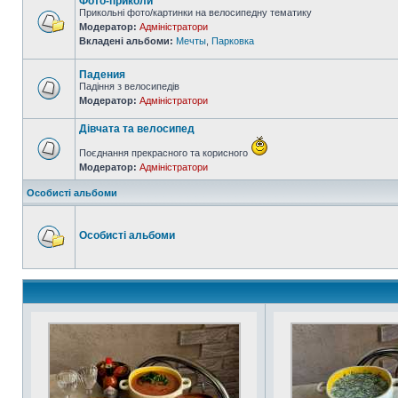
Фото-приколи
Прикольні фото/картинки на велосипедну тематику
Модератор:
Адміністратори
Вкладені альбоми:
Мечты
,
Парковка
Падения
Падіння з велосипедів
Модератор:
Адміністратори
Дівчата та велосипед
Поєднання прекрасного та корисного
Модератор:
Адміністратори
Особисті альбоми
Особисті альбоми