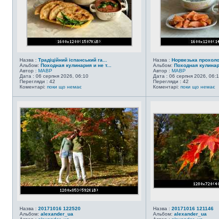
Назва :
Традіційний іспанський га...
Назва :
Норвезька прохол
Альбом:
Походная кулинария и не т...
Альбом:
Походная кулинари
Автор :
MABP
Автор :
MABP
Дата : 06 серпня 2026, 06:10
Дата : 06 серпня 2026, 06:
Перегляди : 42
Перегляди : 42
Коментарі:
поки що немає
Коментарі:
поки що немає
Назва :
20171016 122520
Назва :
20171016 121146
Альбом:
alexander_ua
Альбом:
alexander_ua