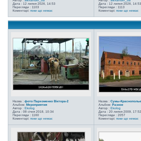
Автор :
alexander_ua
Автор :
alexander_ua
Дата : 12 липня 2026, 14:53
Дата : 12 липня 2026, 14:5
Перегляди : 1103
Перегляди : 1113
Коментарі:
поки що немає
Коментарі:
поки що немає
Назва :
фото Пархоменко Віктора-2
Назва :
Сумы-Краснополь
Альбом:
Мероприятия
Альбом:
Разное
Автор :
Ekolog
Автор :
Ekolog
Дата : 08 січня 2018, 10:34
Дата : 20 липня 2009, 17:5
Перегляди : 1160
Перегляди : 2057
Коментарі:
поки що немає
Коментарі:
поки що немає