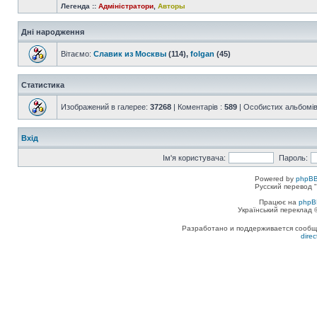
Легенда ::
Адміністратори
,
Авторы
Дні народження
Вітаємо:
Славик из Москвы
(114),
folgan
(45)
Статистика
Изображений в галерее:
37268
| Коментарів :
589
| Особистих альбомів
Вхід
Ім'я користувача:
Пароль:
Powered by
phpBB
Русский перевод "
Працює на
phpB
Український переклад
Разработано и поддерживается сообщес
dire