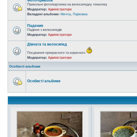
Фото-приколи
Прикольні фото/картинки на велосипедну тематику
Модератор:
Адміністратори
Вкладені альбоми:
Мечты
,
Парковка
Падения
Падіння з велосипедів
Модератор:
Адміністратори
Дівчата та велосипед
Поєднання прекрасного та корисного
Модератор:
Адміністратори
Особисті альбоми
Особисті альбоми