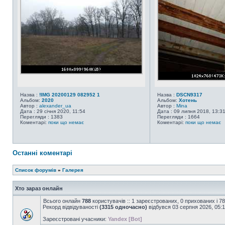
Назва :
!IMG 20200129 082952 1
Назва :
DSCN9317
Альбом:
2020
Альбом:
Хотень
Автор :
alexander_ua
Автор :
Mina
Дата : 29 січня 2020, 11:54
Дата : 09 липня 2018, 13:3
Перегляди : 1383
Перегляди : 1664
Коментарі:
поки що немає
Коментарі:
поки що немає
Останні коментарі
Список форумів
»
Галерея
Хто зараз онлайн
Всього онлайн
788
користувачів :: 1 зареєстрованих, 0 прихованих і 7
Рекорд відвідуваності
(3315 одночасно)
відбувся 03 серпня 2026, 05:
Зареєстровані учасники:
Yandex [Bot]