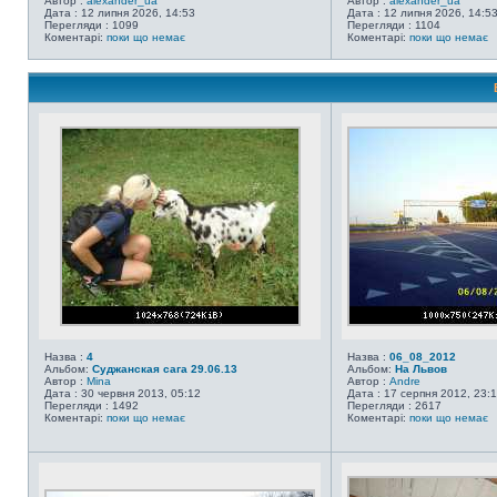
Автор :
alexander_ua
Автор :
alexander_ua
Дата : 12 липня 2026, 14:53
Дата : 12 липня 2026, 14:5
Перегляди : 1099
Перегляди : 1104
Коментарі:
поки що немає
Коментарі:
поки що немає
Назва :
4
Назва :
06_08_2012
Альбом:
Суджанская сага 29.06.13
Альбом:
На Львов
Автор :
Mina
Автор :
Andre
Дата : 30 червня 2013, 05:12
Дата : 17 серпня 2012, 23:
Перегляди : 1492
Перегляди : 2617
Коментарі:
поки що немає
Коментарі:
поки що немає