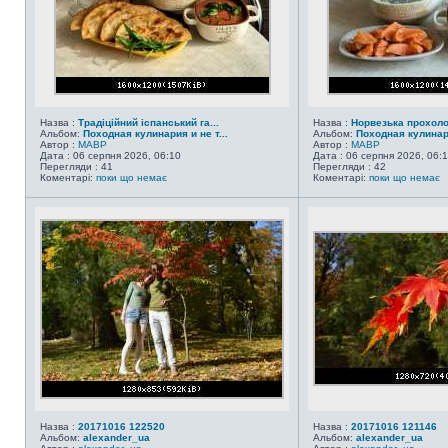
Назва :
Традіційний іспанський га...
Назва :
Норвезька прохол
Альбом:
Походная кулинария и не т...
Альбом:
Походная кулинари
Автор :
MABP
Автор :
MABP
Дата : 06 серпня 2026, 06:10
Дата : 06 серпня 2026, 06:
Перегляди : 41
Перегляди : 42
Коментарі:
поки що немає
Коментарі:
поки що немає
Назва :
20171016 122520
Назва :
20171016 121146
Альбом:
alexander_ua
Альбом:
alexander_ua