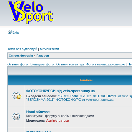
Вхід
Теми без відповідей
|
Активні теми
Список форумів
»
Галерея
Останні фото
|
Випадкові фото
|
Останні коментарі
|
Фото з найвищою оцінкою
|
Пе
Альбом
ФОТОКОНКУРСИ від velo-sport.sumy.ua
Вкладені альбоми:
"ВЕЛОПРИКОЛ-2011". ФОТОКОНКУРС от velo-sp
"ВЕЛОЗИМА-2011". ФОТОКОНКУРС от velo-sport.sumy.ua
Наші обличчя
Користувачі форуму зі своїми велосипедами
Модератор:
Адміністратори