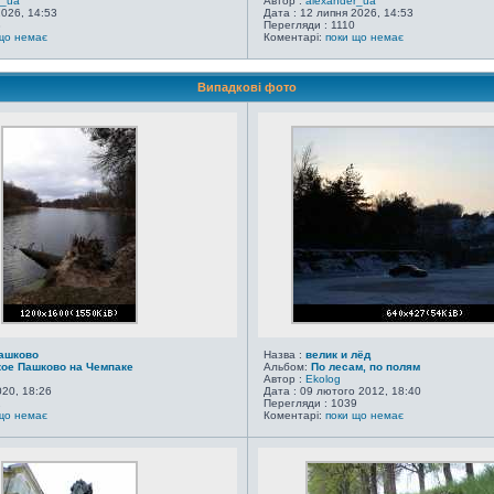
r_ua
Автор :
alexander_ua
2026, 14:53
Дата : 12 липня 2026, 14:53
8
Перегляди : 1110
що немає
Коментарі:
поки що немає
Випадкові фото
Пашково
Назва :
велик и лёд
ое Пашково на Чемпаке
Альбом:
По лесам, по полям
Автор :
Ekolog
020, 18:26
Дата : 09 лютого 2012, 18:40
2
Перегляди : 1039
що немає
Коментарі:
поки що немає