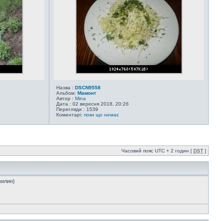
Назва :
DSCN9558
Альбом:
Мамонт
Автор :
Mina
Дата : 02 вересня 2018, 20:26
Перегляди : 1539
Коментарі:
поки що немає
Часовий пояс UTC + 2 годин [
DST
]
вилин)