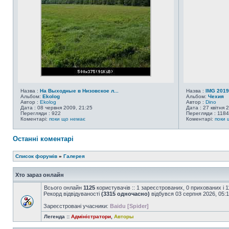
Назва :
На Выходные в Низовское л...
Назва :
IMG 2019
Альбом:
Ekolog
Альбом:
Чехия
Автор :
Ekolog
Автор :
Dino
Дата : 08 червня 2009, 21:25
Дата : 27 квітня 
Перегляди : 922
Перегляди : 1184
Коментарі:
поки що немає
Коментарі:
поки 
Останні коментарі
Список форумів
»
Галерея
Хто зараз онлайн
Всього онлайн
1125
користувачів :: 1 зареєстрованих, 0 прихованих і 
Рекорд відвідуваності
(3315 одночасно)
відбувся 03 серпня 2026, 05:
Зареєстровані учасники:
Baidu [Spider]
Легенда ::
Адміністратори
,
Авторы