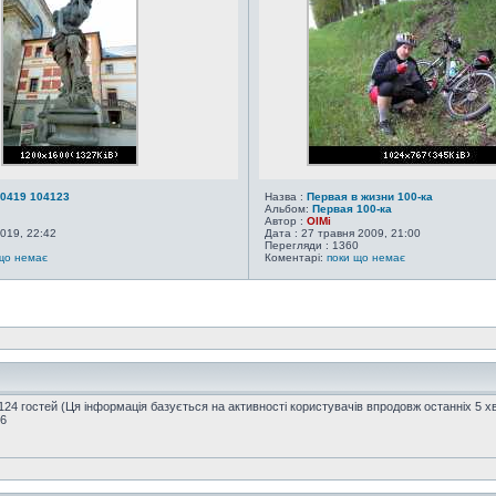
0419 104123
Назва :
Первая в жизни 100-ка
Альбом:
Первая 100-ка
Автор :
OlMi
2019, 22:42
Дата : 27 травня 2009, 21:00
Перегляди : 1360
що немає
Коментарі:
поки що немає
1124 гостей (Ця інформація базується на активності користувачів впродовж останніх 5 х
16