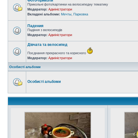
Фото-приколи
Прикольні фото/картинки на велосипедну тематику
Модератор:
Адміністратори
Вкладені альбоми:
Мечты
,
Парковка
Падения
Падіння з велосипедів
Модератор:
Адміністратори
Дівчата та велосипед
Поєднання прекрасного та корисного
Модератор:
Адміністратори
Особисті альбоми
Особисті альбоми