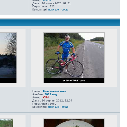
Автор :
MABP
Дата : 10 липня 2026, 09:21
Перегляди : 922
Коментарі:
поки що немає
Назва :
Мой новый конь
Альбом:
2012 год
Автор :
OlMi
Дата : 10 серпня 2012, 22:04
Перегляди : 2060
Коментарі:
поки що немає