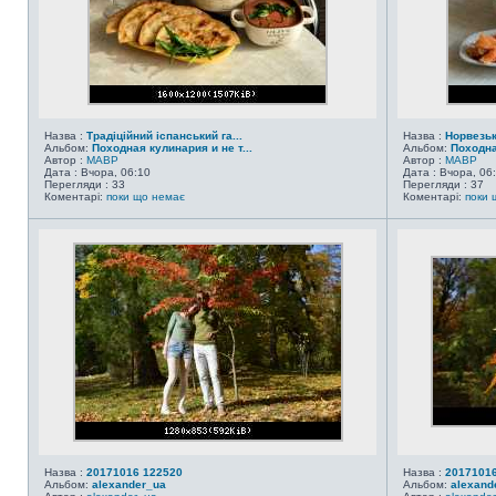
Назва :
Традіційний іспанський га...
Назва :
Норвезь
Альбом:
Походная кулинария и не т...
Альбом:
Походна
Автор :
MABP
Автор :
MABP
Дата : Вчора, 06:10
Дата : Вчора, 06
Перегляди : 33
Перегляди : 37
Коментарі:
поки що немає
Коментарі:
поки 
Назва :
20171016 122520
Назва :
20171016
Альбом:
alexander_ua
Альбом:
alexand