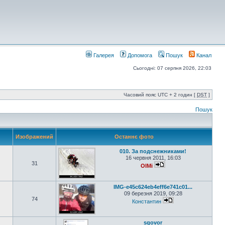
Галерея
Допомога
Пошук
Канал
Сьогодні: 07 серпня 2026, 22:03
Часовий пояс UTC + 2 годин [
DST
]
Пошук
Изображений
Останнє фото
010. За подснежниками!
16 червня 2011, 16:03
31
OlMi
IMG-e45c624eb4eff6e741c01...
09 березня 2019, 09:28
74
Константин
sgovor