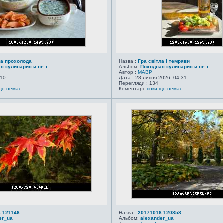
ка прохолода
Назва :
Гра світла і темряви
я кулинария и не т...
Альбом:
Походная кулинария и не т...
Автор :
MABP
:10
Дата : 28 липня 2026, 04:31
Перегляди : 134
що немає
Коментарі:
поки що немає
 121146
Назва :
20171016 120858
er_ua
Альбом:
alexander_ua