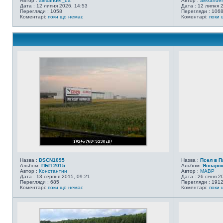
Автор :
alexander_ua
Автор :
alexande
Дата : 12 липня 2026, 14:53
Дата : 12 липня 
Перегляди : 1058
Перегляди : 106
Коментарі:
поки що немає
Коментарі:
поки 
Назва :
DSCN1095
Назва :
Псел в 
Альбом:
ПБП 2015
Альбом:
Январск
Автор :
Константин
Автор :
MABP
Дата : 13 серпня 2015, 09:21
Дата : 26 січня 2
Перегляди : 685
Перегляди : 191
Коментарі:
поки що немає
Коментарі:
поки 