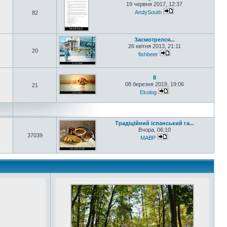
19 червня 2017, 12:37
AndySouth
82
Засмотрелся...
26 квітня 2013, 21:11
20
fishbeer
8
08 березня 2019, 19:06
21
Ekolog
Традіційний іспанський га...
Вчора, 06:10
37039
MABP