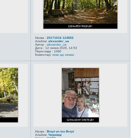
Назва :
20171016 124852
Альбом:
alexander_ua
Автор :
alexander_ua
Дата : 12 липня 2026, 14:53
Перегляди : 1090
Коментарі:
поки що немає
Назва :
Broyt un tsu Broyt
Альбом:
Чернівці