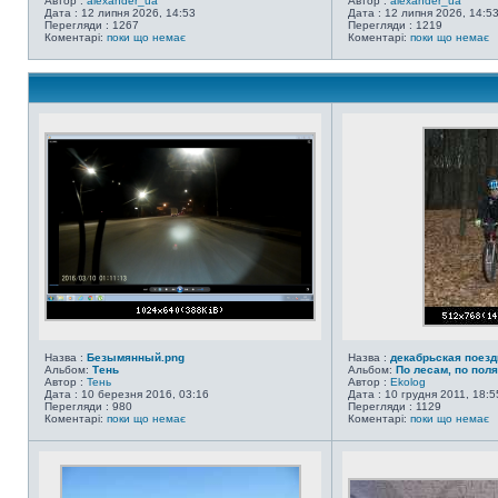
Автор :
alexander_ua
Автор :
alexander_ua
Дата : 12 липня 2026, 14:53
Дата : 12 липня 2026, 14:5
Перегляди : 1267
Перегляди : 1219
Коментарі:
поки що немає
Коментарі:
поки що немає
Назва :
Безымянный.png
Назва :
декабрьская поезд
Альбом:
Тень
Альбом:
По лесам, по пол
Автор :
Тень
Автор :
Ekolog
Дата : 10 березня 2016, 03:16
Дата : 10 грудня 2011, 18:5
Перегляди : 980
Перегляди : 1129
Коментарі:
поки що немає
Коментарі:
поки що немає