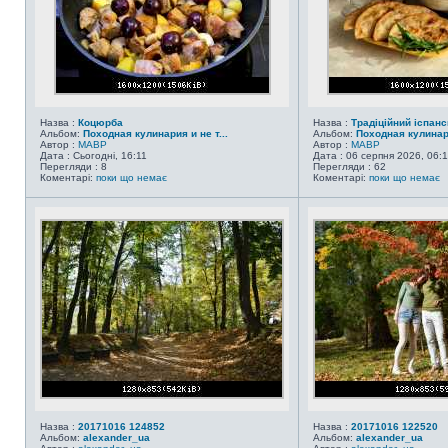
Назва :
Коцюрба
Назва :
Традіційний іспансь
Альбом:
Походная кулинария и не т...
Альбом:
Походная кулинари
Автор :
MABP
Автор :
MABP
Дата : Сьогодні, 16:11
Дата : 06 серпня 2026, 06:
Перегляди : 8
Перегляди : 62
Коментарі:
поки що немає
Коментарі:
поки що немає
Назва :
20171016 124852
Назва :
20171016 122520
Альбом:
alexander_ua
Альбом:
alexander_ua