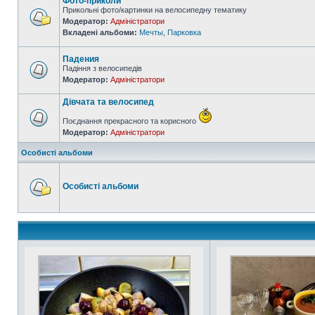
Фото-приколи
Прикольні фото/картинки на велосипедну тематику
Модератор:
Адміністратори
Вкладені альбоми:
Мечты
,
Парковка
Падения
Падіння з велосипедів
Модератор:
Адміністратори
Дівчата та велосипед
Поєднання прекрасного та корисного
Модератор:
Адміністратори
Особисті альбоми
Особисті альбоми