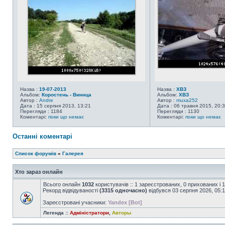
Назва :
19-07-2013
Назва :
ХВЗ
Альбом:
Коростень - Виннца
Альбом:
ХВЗ
Автор :
Andre
Автор :
muxa252
Дата : 15 серпня 2013, 13:21
Дата : 06 травня 2015, 20:
Перегляди : 1184
Перегляди : 1130
Коментарі:
поки що немає
Коментарі:
поки що немає
Останні коментарі
Список форумів
»
Галерея
Хто зараз онлайн
Всього онлайн
1032
користувачів :: 1 зареєстрованих, 0 прихованих і 
Рекорд відвідуваності
(3315 одночасно)
відбувся 03 серпня 2026, 05:
Зареєстровані учасники:
Yandex [Bot]
Легенда ::
Адміністратори
,
Авторы