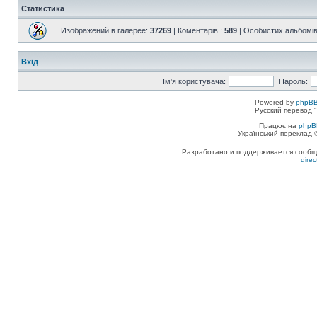
Статистика
Изображений в галерее:
37269
| Коментарів :
589
| Особистих альбомів
Вхід
Ім'я користувача:
Пароль:
Powered by
phpBB
Русский перевод "
Працює на
phpB
Український переклад
Разработано и поддерживается сообщес
dire