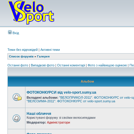
Вхід
Теми без відповідей
|
Активні теми
Список форумів
»
Галерея
Останні фото
|
Випадкові фото
|
Останні коментарі
|
Фото з найвищою оцінкою
|
Пе
Альбом
ФОТОКОНКУРСИ від velo-sport.sumy.ua
Вкладені альбоми:
"ВЕЛОПРИКОЛ-2011". ФОТОКОНКУРС от velo-sp
"ВЕЛОЗИМА-2011". ФОТОКОНКУРС от velo-sport.sumy.ua
Наші обличчя
Користувачі форуму зі своїми велосипедами
Модератор:
Адміністратори