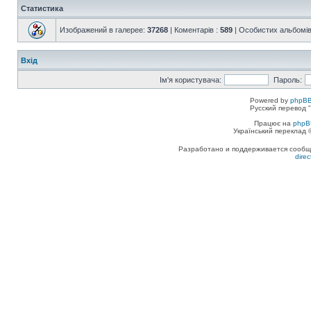
Статистика
Изображений в галерее:
37268
| Коментарів :
589
| Особистих альбомів
Вхід
Ім'я користувача:
Пароль:
Powered by
phpBB
Русский перевод "
Працює на
phpB
Український переклад
Разработано и поддерживается сообщес
dire