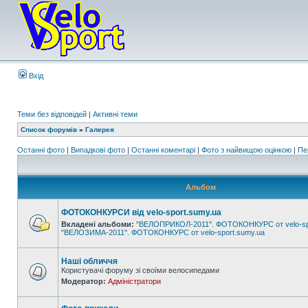
Вхід
Теми без відповідей
|
Активні теми
Список форумів
»
Галерея
Останні фото
|
Випадкові фото
|
Останні коментарі
|
Фото з найвищою оцінкою
|
Пе
Альбом
ФОТОКОНКУРСИ від velo-sport.sumy.ua
Вкладені альбоми:
"ВЕЛОПРИКОЛ-2011". ФОТОКОНКУРС от velo-sp
"ВЕЛОЗИМА-2011". ФОТОКОНКУРС от velo-sport.sumy.ua
Наші обличчя
Користувачі форуму зі своїми велосипедами
Модератор:
Адміністратори