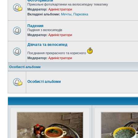
Фото-приколи
Прикольні фото/картинки на велосипедну тематику
Модератор:
Адміністратори
Вкладені альбоми:
Мечты
,
Парковка
Падения
Падіння з велосипедів
Модератор:
Адміністратори
Дівчата та велосипед
Поєднання прекрасного та корисного
Модератор:
Адміністратори
Особисті альбоми
Особисті альбоми