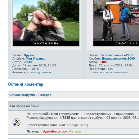
Назва :
Круты
Назва :
Велошашлычек-2009
Альбом:
Моя Україна
Альбом:
Велошашлычек-2009
Автор :
Andre
Автор :
OlMi
Дата : 02 червня 2015, 15:00
Дата : 20 жовтня 2009, 13:04
Перегляди : 1878
Перегляди : 760
Коментарі:
поки що немає
Коментарі:
поки що немає
Останні коментарі
Список форумів
»
Галерея
Хто зараз онлайн
Всього онлайн
1090
користувачів :: 1 зареєстрованих, 1 прихованих і 
Рекорд відвідуваності
(3315 одночасно)
відбувся 03 серпня 2026, 05:
Зареєстровані учасники:
Google [Bot]
Легенда ::
Адміністратори
,
Авторы