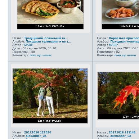
Назва :
Традіційний іспанський га...
Назва :
Норвезька прохол
Альбом:
Походная кулинария и не т...
Альбом:
Походная кулинари
Автор :
MABP
Автор :
MABP
Дата : 06 серпня 2026, 06:10
Дата : 06 серпня 2026, 06:
Перегляди : 50
Перегляди : 52
Коментарі:
поки що немає
Коментарі:
поки що немає
Назва :
20171016 122520
Назва :
20171016 121146
Альбом:
alexander_ua
Альбом:
alexander_ua