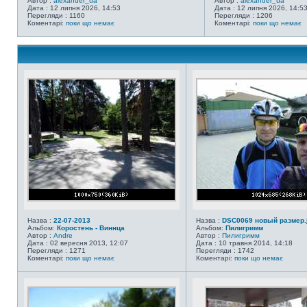
Автор :
alexander_ua
Автор :
alexander_ua
Дата : 12 липня 2026, 14:53
Дата : 12 липня 2026, 14:5
Перегляди : 1160
Перегляди : 1206
Коментарі:
поки що немає
Коментарі:
поки що немає
Назва :
22-07-2013
Назва :
DSC0069 новый размер.
Альбом:
Коростень - Виннца
Альбом:
Пилигримм
Автор :
Andre
Автор :
Пилигримм
Дата : 02 вересня 2013, 12:07
Дата : 10 травня 2014, 14:18
Перегляди : 1271
Перегляди : 1742
Коментарі:
поки що немає
Коментарі:
поки що немає