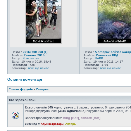
Назва :
20160709 008 (1)
Назва :
А в тюрме сейчас макар
Альбом:
Полтава 2016г.
Альбом:
Июльский ПВД
Автор :
Константин
Автор :
MABP
Дата : 10 липня 2016, 18:48
Дата : 19 липня 2011, 14:17
Перегляди : 726
Перегляди : 1791
Коментарі:
поки що немає
Коментарі:
поки що немає
Останні коментарі
Список форумів
»
Галерея
Хто зараз онлайн
Всього онлайн
845
користувачів :: 2 зареєстрованих, 0 прихованих і 8
Рекорд відвідуваності
(3315 одночасно)
відбувся 03 серпня 2026, 05:
Зареєстровані учасники:
Bing [Bot]
,
Yandex [Bot]
Легенда ::
Адміністратори
,
Авторы