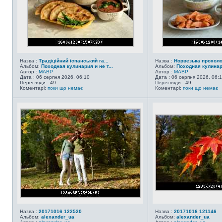
Назва :
Традіційний іспанський га...
Назва :
Норвезька прохол
Альбом:
Походная кулинария и не т...
Альбом:
Походная кулинари
Автор :
MABP
Автор :
MABP
Дата : 06 серпня 2026, 06:10
Дата : 06 серпня 2026, 06:
Перегляди : 49
Перегляди : 49
Коментарі:
поки що немає
Коментарі:
поки що немає
Назва :
20171016 122520
Назва :
20171016 121146
Альбом:
alexander_ua
Альбом:
alexander_ua