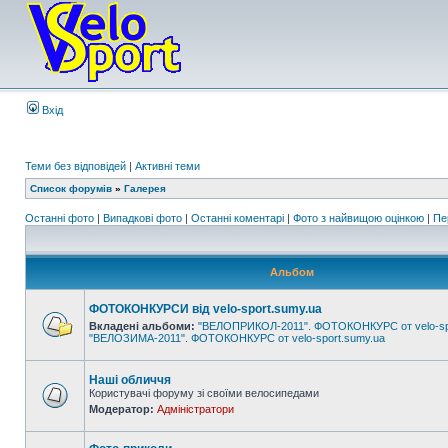
Вхід
Теми без відповідей
|
Активні теми
Список форумів
»
Галерея
Останні фото
|
Випадкові фото
|
Останні коментарі
|
Фото з найвищою оцінкою
|
Пе
Альбом
ФОТОКОНКУРСИ від velo-sport.sumy.ua
Вкладені альбоми:
"ВЕЛОПРИКОЛ-2011". ФОТОКОНКУРС от velo-sp
"ВЕЛОЗИМА-2011". ФОТОКОНКУРС от velo-sport.sumy.ua
Наші обличчя
Користувачі форуму зі своїми велосипедами
Модератор:
Адміністратори