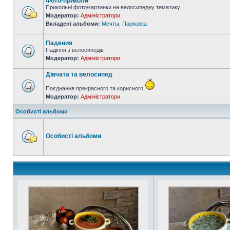
Фото-приколи
Прикольні фото/картинки на велосипедну тематику
Модератор:
Адміністратори
Вкладені альбоми:
Мечты
,
Парковка
Падения
Падіння з велосипедів
Модератор:
Адміністратори
Дівчата та велосипед
Поєднання прекрасного та корисного
Модератор:
Адміністратори
Особисті альбоми
Особисті альбоми