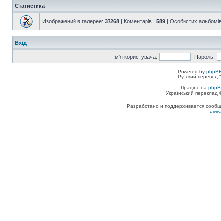
Статистика
Изображений в галерее:
37268
| Коментарів :
589
| Особистих альбомів
Вхід
Ім'я користувача:
Пароль:
Powered by
phpBB
Русский перевод "
Працює на
phpB
Український переклад
Разработано и поддерживается сообщес
dire