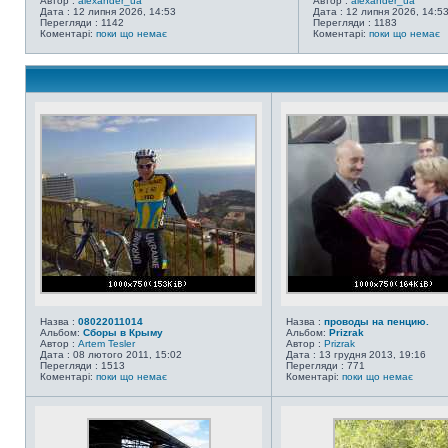
Автор :
alexander_ua
Автор :
alexander_ua
Дата : 12 липня 2026, 14:53
Дата : 12 липня 2026, 14:5
Перегляди : 1142
Перегляди : 1183
Коментарі:
поки що немає
Коментарі:
поки що немає
Назва :
08022011014
Назва :
проводы на пенцию.
Альбом:
Сборы в Крыму
Альбом:
Prizrak
Автор :
Artem Tesler
Автор :
Prizrak
Дата : 08 лютого 2011, 15:02
Дата : 13 грудня 2013, 19:16
Перегляди : 1513
Перегляди : 771
Коментарі:
поки що немає
Коментарі:
поки що немає