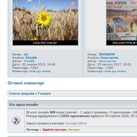
Назва :
w1
Назва :
DSCN4939
Альбом:
XXel4ik
Альбом:
Константин
Автор :
XXel4ik
Автор :
Константин
Дата : 02 серпня 2015, 19:46
Дата : 23 лютого 2017, 19:03
Перегляди : 1542
Перегляди : 1350
Коментарі:
поки що немає
Коментарі:
поки що немає
Останні коментарі
Список форумів
»
Галерея
Хто зараз онлайн
Всього онлайн
849
користувачів :: 1 зареєстрованих, 0 прихованих і 8
Рекорд відвідуваності
(3315 одночасно)
відбувся 03 серпня 2026, 05:
Зареєстровані учасники:
Google [Bot]
Легенда ::
Адміністратори
,
Авторы