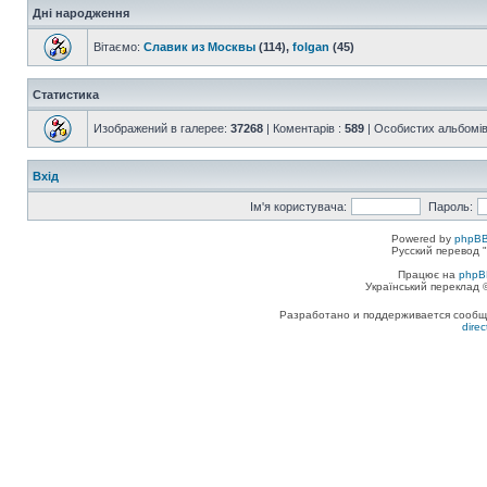
Дні народження
Вітаємо:
Славик из Москвы
(114),
folgan
(45)
Статистика
Изображений в галерее:
37268
| Коментарів :
589
| Особистих альбомів
Вхід
Ім'я користувача:
Пароль:
Powered by
phpBB
Русский перевод "
Працює на
phpB
Український переклад
Разработано и поддерживается сообщес
dire