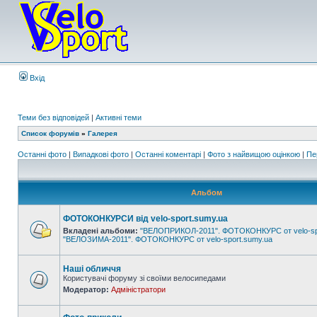
Вхід
Теми без відповідей
|
Активні теми
Список форумів
»
Галерея
Останні фото
|
Випадкові фото
|
Останні коментарі
|
Фото з найвищою оцінкою
|
Пе
Альбом
ФОТОКОНКУРСИ від velo-sport.sumy.ua
Вкладені альбоми:
"ВЕЛОПРИКОЛ-2011". ФОТОКОНКУРС от velo-sp
"ВЕЛОЗИМА-2011". ФОТОКОНКУРС от velo-sport.sumy.ua
Наші обличчя
Користувачі форуму зі своїми велосипедами
Модератор:
Адміністратори