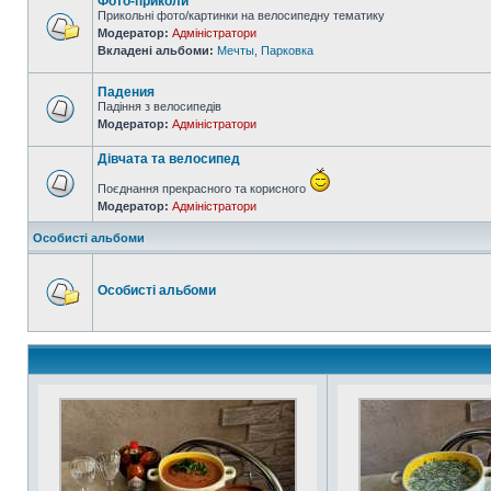
Фото-приколи
Прикольні фото/картинки на велосипедну тематику
Модератор:
Адміністратори
Вкладені альбоми:
Мечты
,
Парковка
Падения
Падіння з велосипедів
Модератор:
Адміністратори
Дівчата та велосипед
Поєднання прекрасного та корисного
Модератор:
Адміністратори
Особисті альбоми
Особисті альбоми