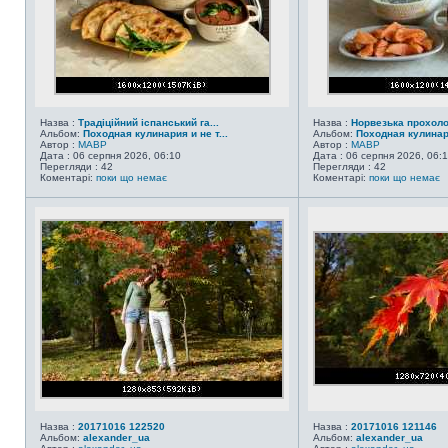
Назва :
Традіційний іспанський га...
Назва :
Норвезька прохол
Альбом:
Походная кулинария и не т...
Альбом:
Походная кулинари
Автор :
MABP
Автор :
MABP
Дата : 06 серпня 2026, 06:10
Дата : 06 серпня 2026, 06:
Перегляди : 42
Перегляди : 42
Коментарі:
поки що немає
Коментарі:
поки що немає
Назва :
20171016 122520
Назва :
20171016 121146
Альбом:
alexander_ua
Альбом:
alexander_ua