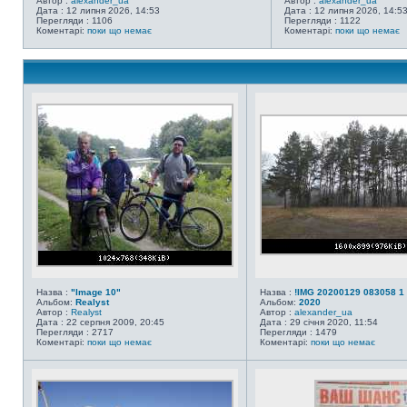
Автор :
alexander_ua
Автор :
alexander_ua
Дата : 12 липня 2026, 14:53
Дата : 12 липня 2026, 14:5
Перегляди : 1106
Перегляди : 1122
Коментарі:
поки що немає
Коментарі:
поки що немає
Назва :
"Image 10"
Назва :
!IMG 20200129 083058 1
Альбом:
Realyst
Альбом:
2020
Автор :
Realyst
Автор :
alexander_ua
Дата : 22 серпня 2009, 20:45
Дата : 29 січня 2020, 11:54
Перегляди : 2717
Перегляди : 1479
Коментарі:
поки що немає
Коментарі:
поки що немає