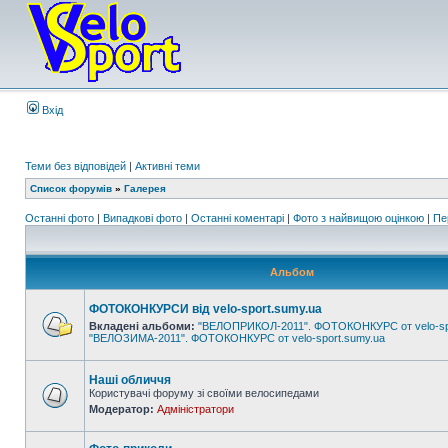
Вхід
Теми без відповідей
|
Активні теми
Список форумів
»
Галерея
Останні фото
|
Випадкові фото
|
Останні коментарі
|
Фото з найвищою оцінкою
|
Пе
Альбом
ФОТОКОНКУРСИ від velo-sport.sumy.ua
Вкладені альбоми:
"ВЕЛОПРИКОЛ-2011". ФОТОКОНКУРС от velo-sp
"ВЕЛОЗИМА-2011". ФОТОКОНКУРС от velo-sport.sumy.ua
Наші обличчя
Користувачі форуму зі своїми велосипедами
Модератор:
Адміністратори