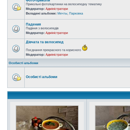
Фото-приколи
Прикольні фото/картинки на велосипедну тематику
Модератор:
Адміністратори
Вкладені альбоми:
Мечты
,
Парковка
Падения
Падіння з велосипедів
Модератор:
Адміністратори
Дівчата та велосипед
Поєднання прекрасного та корисного
Модератор:
Адміністратори
Особисті альбоми
Особисті альбоми