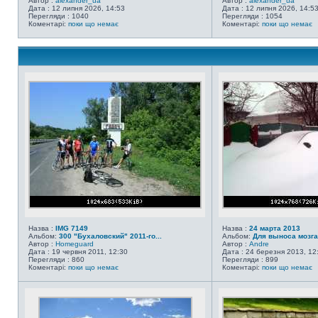
Автор :
alexander_ua
Автор :
alexander_ua
Дата : 12 липня 2026, 14:53
Дата : 12 липня 2026, 14:5
Перегляди : 1040
Перегляди : 1054
Коментарі:
поки що немає
Коментарі:
поки що немає
Назва :
IMG 7149
Назва :
24 марта 2013
Альбом:
300 "Бухаловский" 2011-го...
Альбом:
Для выноса мозга
Автор :
Homeguard
Автор :
Andre
Дата : 19 червня 2011, 12:30
Дата : 24 березня 2013, 12
Перегляди : 860
Перегляди : 899
Коментарі:
поки що немає
Коментарі:
поки що немає