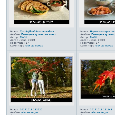
Назва :
Традіційний іспанський га...
Назва :
Норвезька прохол
Альбом:
Походная кулинария и не т...
Альбом:
Походная кулинари
Автор :
MABP
Автор :
MABP
Дата : Вчора, 06:10
Дата : Вчора, 06:10
Перегляди : 17
Перегляди : 17
Коментарі:
поки що немає
Коментарі:
поки що немає
Назва :
20171016 122520
Назва :
20171016 121146
Альбом:
alexander_ua
Альбом:
alexander_ua