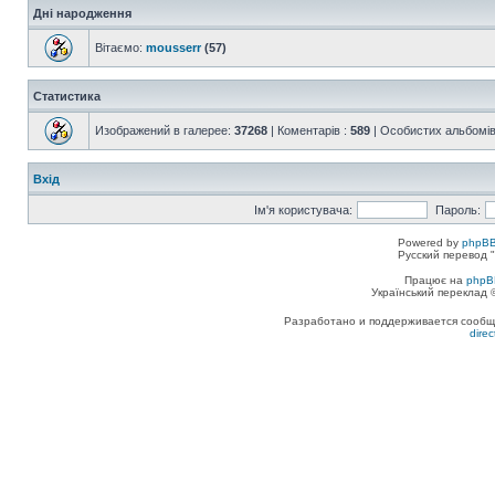
Дні народження
Вітаємо:
mousserr
(57)
Статистика
Изображений в галерее:
37268
| Коментарів :
589
| Особистих альбомів
Вхід
Ім'я користувача:
Пароль:
Powered by
phpBB
Русский перевод "
Працює на
phpB
Український переклад
Разработано и поддерживается сообщес
dire