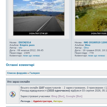
Назва :
DSCN2314
Назва :
IMG 20180519 120
Альбом:
Empire pass
Альбом:
Dino
Автор :
vkv
Автор :
Dino
Дата : 08 жовтня 2012, 09:45
Дата : 19 травня 2018, 18:
Перегляди : 2305
Перегляди : 779
Коментарі:
поки що немає
Коментарі:
поки що немає
Останні коментарі
Список форумів
»
Галерея
Хто зараз онлайн
Всього онлайн
1107
користувачів :: 2 зареєстрованих, 0 прихованих і 
Рекорд відвідуваності
(3315 одночасно)
відбувся 03 серпня 2026, 05:
Зареєстровані учасники:
Bing [Bot]
,
Google [Bot]
Легенда ::
Адміністратори
,
Авторы