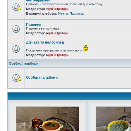
Фото-приколи
Прикольні фото/картинки на велосипедну тематику
Модератор:
Адміністратори
Вкладені альбоми:
Мечты
,
Парковка
Падения
Падіння з велосипедів
Модератор:
Адміністратори
Дівчата та велосипед
Поєднання прекрасного та корисного
Модератор:
Адміністратори
Особисті альбоми
Особисті альбоми