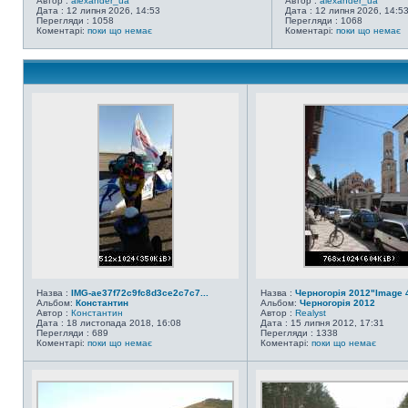
Автор :
alexander_ua
Автор :
alexander_ua
Дата : 12 липня 2026, 14:53
Дата : 12 липня 2026, 14:5
Перегляди : 1058
Перегляди : 1068
Коментарі:
поки що немає
Коментарі:
поки що немає
Назва :
IMG-ae37f72c9fc8d3ce2c7c7...
Назва :
Черногорія 2012"Image 
Альбом:
Константин
Альбом:
Черногорія 2012
Автор :
Константин
Автор :
Realyst
Дата : 18 листопада 2018, 16:08
Дата : 15 липня 2012, 17:31
Перегляди : 689
Перегляди : 1338
Коментарі:
поки що немає
Коментарі:
поки що немає