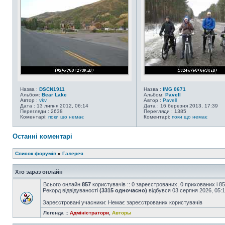
Назва :
DSCN1911
Назва :
IMG 0671
Альбом:
Bear Lake
Альбом:
Pavell
Автор :
vkv
Автор :
Pavell
Дата : 13 липня 2012, 06:14
Дата : 16 березня 2013, 17:39
Перегляди : 2638
Перегляди : 1385
Коментарі:
поки що немає
Коментарі:
поки що немає
Останні коментарі
Список форумів
»
Галерея
Хто зараз онлайн
Всього онлайн
857
користувачів :: 0 зареєстрованих, 0 прихованих і 8
Рекорд відвідуваності
(3315 одночасно)
відбувся 03 серпня 2026, 05:
Зареєстровані учасники: Немає зареєстрованих користувачів
Легенда ::
Адміністратори
,
Авторы