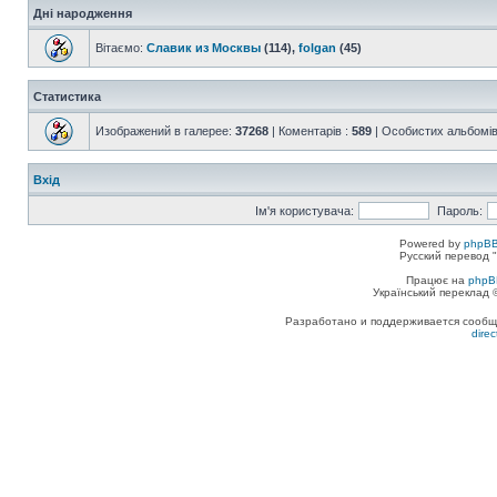
Дні народження
Вітаємо:
Славик из Москвы
(114),
folgan
(45)
Статистика
Изображений в галерее:
37268
| Коментарів :
589
| Особистих альбомів
Вхід
Ім'я користувача:
Пароль:
Powered by
phpBB
Русский перевод "
Працює на
phpB
Український переклад
Разработано и поддерживается сообщес
dire