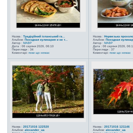
Назва :
Традіційний іспанський га...
Назва :
Норвезька прохол
Альбом:
Походная кулинария и не т...
Альбом:
Походная кулинари
Автор :
MABP
Автор :
MABP
Дата : 06 серпня 2026, 06:10
Дата : 06 серпня 2026, 06:
Перегляди : 34
Перегляди : 37
Коментарі:
поки що немає
Коментарі:
поки що немає
Назва :
20171016 122520
Назва :
20171016 121146
Альбом:
alexander_ua
Альбом:
alexander_ua