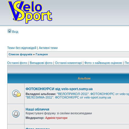
Вхід
Теми без відповідей
|
Активні теми
Список форумів
»
Галерея
Останні фото
|
Випадкові фото
|
Останні коментарі
|
Фото з найвищою оцінкою
|
Пе
Альбом
ФОТОКОНКУРСИ від velo-sport.sumy.ua
Вкладені альбоми:
"ВЕЛОПРИКОЛ-2011". ФОТОКОНКУРС от velo-sp
"ВЕЛОЗИМА-2011". ФОТОКОНКУРС от velo-sport.sumy.ua
Наші обличчя
Користувачі форуму зі своїми велосипедами
Модератор:
Адміністратори