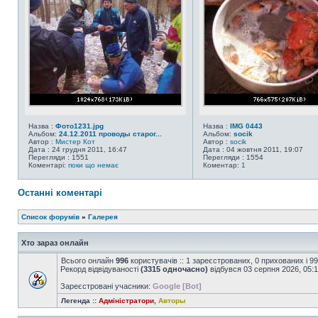
Назва :
Фото1231.jpg
Назва :
IMG 0443
Альбом:
24.12.2011 проводы старог...
Альбом:
socik
Автор :
Мистер Кот
Автор :
socik
Дата : 24 грудня 2011, 16:47
Дата : 04 жовтня 2011, 19:07
Перегляди : 1551
Перегляди : 1554
Коментарі:
поки що немає
Коментар:
1
Останні коментарі
Список форумів
»
Галерея
Хто зараз онлайн
Всього онлайн
996
користувачів :: 1 зареєстрованих, 0 прихованих і 9
Рекорд відвідуваності
(3315 одночасно)
відбувся 03 серпня 2026, 05:
Зареєстровані учасники:
Google [Bot]
Легенда ::
Адміністратори
,
Авторы