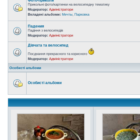
Фото-приколи
Прикольні фото/картинки на велосипедну тематику
Модератор:
Адміністратори
Вкладені альбоми:
Мечты
,
Парковка
Падения
Падіння з велосипедів
Модератор:
Адміністратори
Дівчата та велосипед
Поєднання прекрасного та корисного
Модератор:
Адміністратори
Особисті альбоми
Особисті альбоми