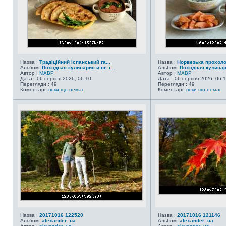
Назва :
Традіційний іспанський га...
Назва :
Норвезька прохол
Альбом:
Походная кулинария и не т...
Альбом:
Походная кулинари
Автор :
MABP
Автор :
MABP
Дата : 06 серпня 2026, 06:10
Дата : 06 серпня 2026, 06:
Перегляди : 49
Перегляди : 49
Коментарі:
поки що немає
Коментарі:
поки що немає
Назва :
20171016 122520
Назва :
20171016 121146
Альбом:
alexander_ua
Альбом:
alexander_ua