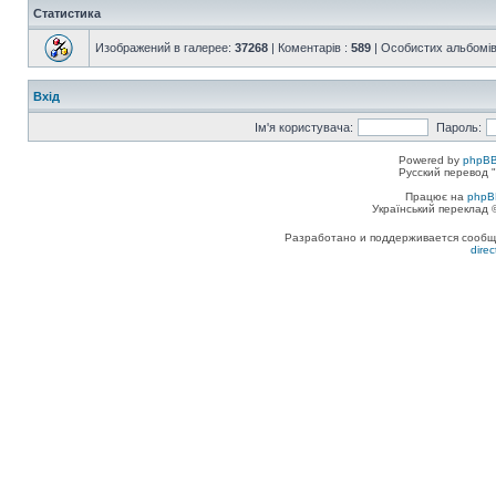
Статистика
Изображений в галерее:
37268
| Коментарів :
589
| Особистих альбомів
Вхід
Ім'я користувача:
Пароль:
Powered by
phpBB
Русский перевод "
Працює на
phpB
Український переклад
Разработано и поддерживается сообщес
dire