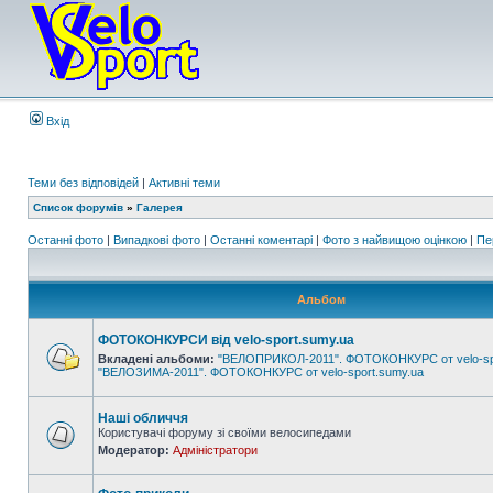
Вхід
Теми без відповідей
|
Активні теми
Список форумів
»
Галерея
Останні фото
|
Випадкові фото
|
Останні коментарі
|
Фото з найвищою оцінкою
|
Пе
Альбом
ФОТОКОНКУРСИ від velo-sport.sumy.ua
Вкладені альбоми:
"ВЕЛОПРИКОЛ-2011". ФОТОКОНКУРС от velo-sp
"ВЕЛОЗИМА-2011". ФОТОКОНКУРС от velo-sport.sumy.ua
Наші обличчя
Користувачі форуму зі своїми велосипедами
Модератор:
Адміністратори