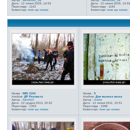
Автор :
alexander_ua
Автор :
alexander_ua
Дата : 12 липня 2026, 14:53
Дата : 12 липня 2026, 14:5
Перегляди : 1142
Перегляди : 1183
Коментарі:
поки що немає
Коментарі:
поки що немає
Назва :
IMG 1104
Назва :
5
Альбом:
ДР Реалиста
Альбом:
Для выноса мозга
Автор :
AlexN10
Автор :
Andre
Дата : 22 грудня 2013, 20:32
Дата : 12 липня 2011, 10:51
Перегляди : 1353
Перегляди : 1068
Коментарі:
поки що немає
Коментарі:
поки що немає